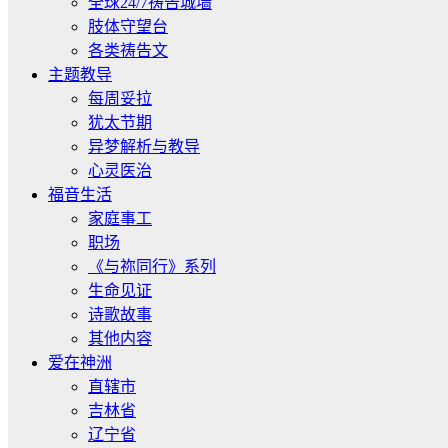
全球24/7祷告城墙
肢体守望台
各类祷告文
主题教导
每周妥拉
犹太节期
异梦解析与教导
心灵医治
福音生活
家庭事工
职场
《与祢同行》系列
生命见证
诗歌故事
其他内容
爱在神洲
直辖市
吉林省
辽宁省