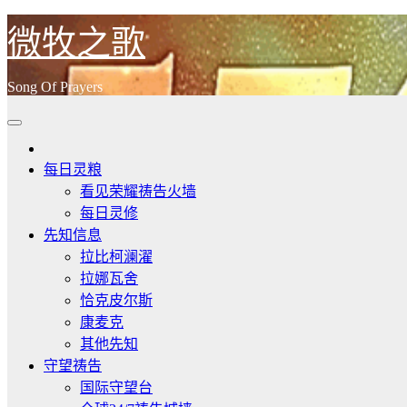
跳
微牧之歌
至
内
Song Of Prayers
容
每日灵粮
看见荣耀祷告火墙
每日灵修
先知信息
拉比柯澜濯
拉娜瓦舍
恰克皮尔斯
康麦克
其他先知
守望祷告
国际守望台