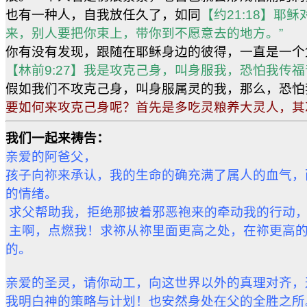
也有一种人，自我放任久了，如同
【约21:18】
来，别人要把你束上，带你到不愿意去的地方。”
你有没有发现，跟随在耶稣身边的彼得，一直是一
【林前9:27】我是攻克己身，叫身服我，恐怕我传
假如我们不攻克己身，叫身服属灵的我，那么，恐怕
要如何来攻克己身呢？首先是多吃灵粮养大灵人，其
我们一起来祷告：
亲爱的阿爸父，
孩子向祢来承认，我的生命的确充满了属人的血气，
的情绪。
求父帮助我，拒绝那披着邪恶袍来的牵动我的行动，
主啊，点燃我！求祢从祢里面更高之处，在祢更高的
的。
亲爱的圣灵，请你动工，向这世界以外的真理对齐，
我明白神的策略与计划！也安然身处在父的全胜之所