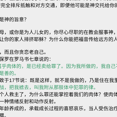
完全排斥抵触和对方交通，即便他可能是神交托给你的
是神的旨意？
母，或你是为人儿女的，你尽心尽职的在教会服事神
让你的家人排挤耶稣？为什么你能把福音传给远方的
，而且你贪恋老自己。
保罗在罗马书七章说的：
我是属乎肉体的，是已经卖给罪了。因为我所做的，我自
是善的。
致于17节说：既是这样，就不是我做的，乃是住在我
交战，把我掳去，叫我附从那肢体中犯罪的律。
个人救主了，为什么罪还能掌控着我们的肉体？使肉
一种情绪反射和动作反射。
年龄养成的，承载成长过程的喜怒哀乐，当人受伤治
猬。