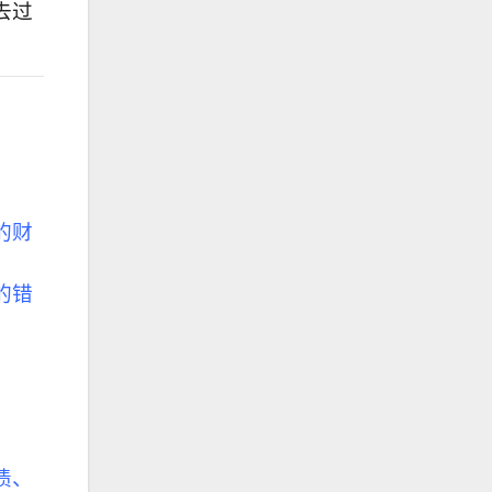
去过
的财
的错
债、