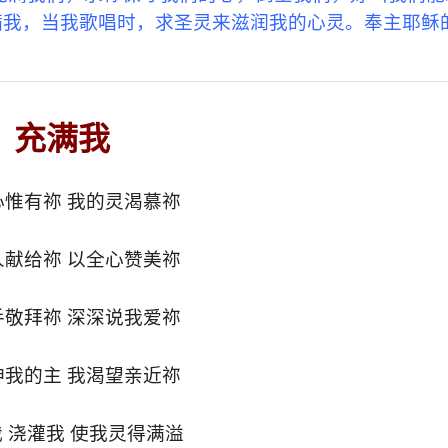
满我，当我歌唱时，求圣灵来滋润我的心灵。奉主耶稣
充满我
心惟有祢 我的灵渴慕祢
人献给祢 以全心赞美祢
手敬拜祢 深深说我爱祢
神我的主 我渴望亲近祢
 浇灌我 使我灵得满溢