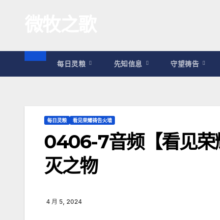
跳
微牧之歌
至
内
容
每日灵粮
先知信息
守望祷告
每日灵粮
看见荣耀祷告火墙
0406-7音频【看
灭之物
4 月 5, 2024