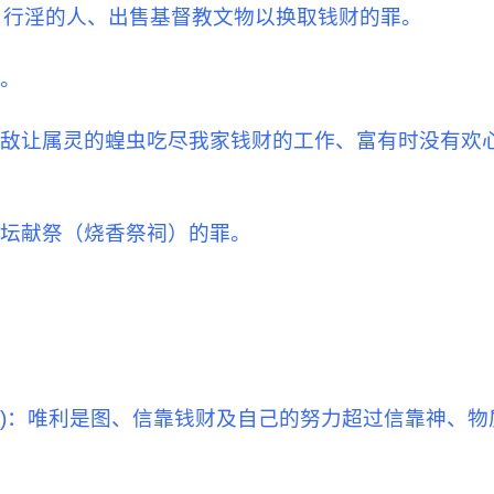
，行淫的人、出售基督教文物以换取钱财的罪。
罪。
仇敌让属灵的蝗虫吃尽我家钱财的工作、富有时没有欢
筑坛献祭（烧香祭祠）的罪。
10)：唯利是图、信靠钱财及自己的努力超过信靠神、物