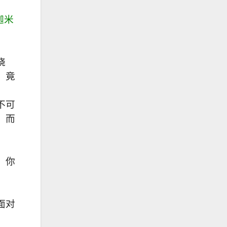
迦米
晓
，竟
不可
，而
，你
面对