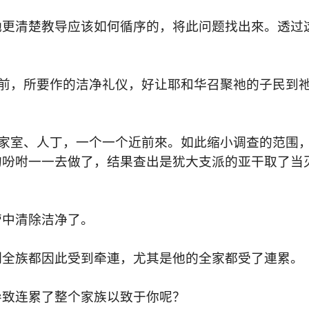
祂更清楚教导应该如何循序的，将此问题找出來。透过
之前，所要作的洁净
礼
仪，好让耶和华召聚祂的子民到
、家室、人丁，一个一个近前來。如此缩小调查的范围
的吩咐一一去做了，结果查出是犹大支派的亚干取了当
营中清除洁净了。
列全族都因此受到牵連，尤其是他的全家都受了連累。
导致连累了整个家族以致于你呢？