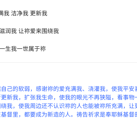
满我 洁净我 更新我
 滋润我 让祢爱来围绕我
一生我一世属于祢
越自己的软弱，感谢祢的爱充满我、浇灌我，使我平安
断更新我，扩张我生命，使我的眼光不再狭隘，看事物
围绕我，使我周边还不认识祢的人也能被祢所充满，让
在基督里，都要成为新造的人。祷告祈求是奉耶稣基督