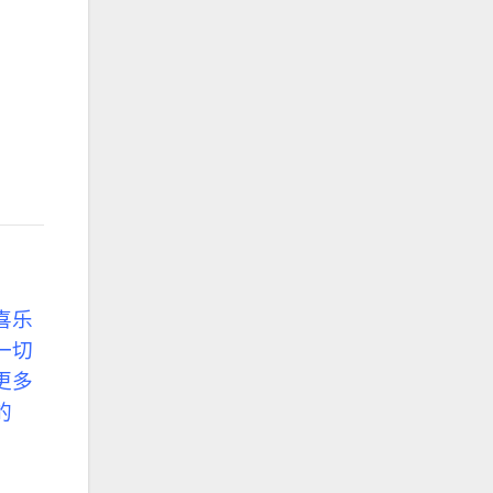
喜乐
一切
更多
的