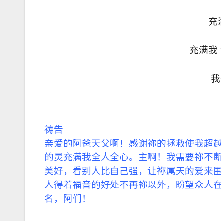
充
充满我
我
祷告
亲爱的阿爸天父啊！感谢祢的拯救使我超
的灵充满我全人全心。主啊！我需要祢不
美好，看别人比自己强，让祢属天的爱来
人得着福音的好处不再祢以外，盼望众人
名，阿们！