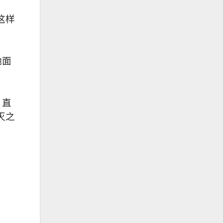
这样
祂面
，直
灭之