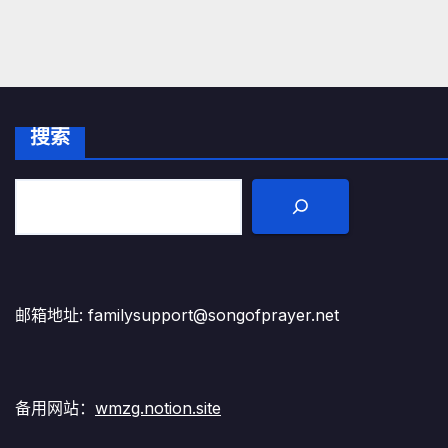
搜索
邮箱地址: familysupport@songofprayer.net
备用网站：
wmzg.notion.site