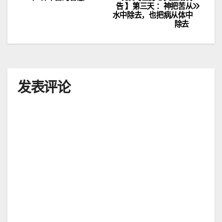
告 】第三天 ：神把苦从
章
水中除去，也把病从体中
除去
导
航
发表评论