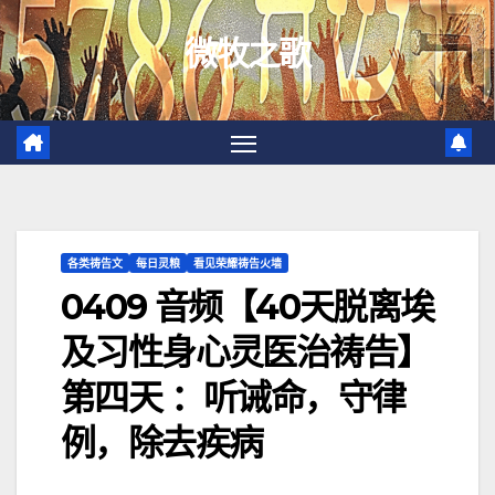
跳
微牧之歌
至
内
容
各类祷告文
每日灵粮
看见荣耀祷告火墙
0409 音频【40天脱离埃
及习性身心灵医治祷告】
第四天 ：听诫命，守律
例，除去疾病