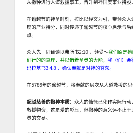
从撒种进行人道救援事工，晋升到神国度事业持股
在逾越节的神圣时刻，拉比以经文为引，带领众人
度的产业持分，同时传递了逾越节的核心启示与后
点。
众人先一同诵读以弗所书2:10 ，领受～
我们原是祂
们行的的真理，并以借着圣灵的大能，
我（们）会
玛拉基书3:4,8 ，确认奉献是对神的尊荣。
在5786年的逾越节，将奉献的层次从人道救援的
超越慈善的撒种本质：
众人的慷慨已化作实际行动
救援物资，这是爱的彰显，但撒种的意义远不止于
灵的交易。