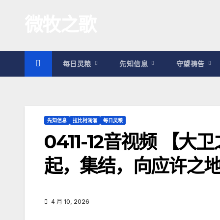
跳
微牧之歌
至
内
容
每日灵粮
先知信息
守望祷告
先知信息
拉比柯澜濯
每日灵粮
0411-12音视频 【
起，集结，向应许之
4 月 10, 2026