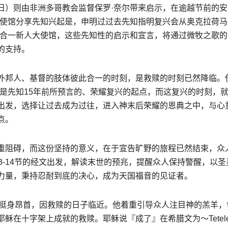
日）则由非洲多哥教会监督保罗·奈尔带来启示，在逾越节前的安
大使馆分享先知兴起是，申明过过去先知指明复兴会从奥克拉荷马
家合一新人大使馆，这些先知性的启示和宣言，将通过微牧之歌的
的支持。
外邦人、基督的肢体彼此合一的时刻，是救赎的时刻已然降临。
是先知15年前所预言的、荣耀复兴的起点，而这复兴的时刻，
出发，选择让过去成为过往，进入神末后荣耀的恩典之中，与心
点。
重阻碍，而这份坚持的意义，在于宣告旷野的旅程已然结束，众
3-14节的经文出发，解读末世的预兆，提醒众人保持警醒，以圣
力量，秉持忍耐到底的决心，成为天国福音的见证者。
召众人挺身昂首，因救赎的日子临近。他着重引导众人注目神的羔羊，
在十字架上成就的救赎。耶稣说『成了』在希腊文为～Teteles