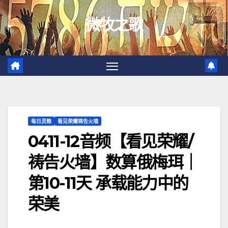
跳
微牧之歌
至
内
容
每日灵粮
看见荣耀祷告火墙
0411-12音频【看见荣耀/
祷告火墙】数算俄梅珥｜
第10-11天 承载能力中的
荣美