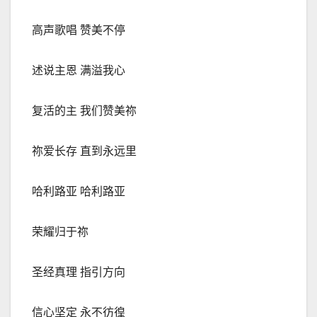
高声歌唱 赞美不停
述说主恩 满溢我心
复活的主 我们赞美祢
祢爱长存 直到永
远
里
哈利路亚 哈利路亚
荣耀归于祢
圣经真理 指引方向
信心坚定 永不彷徨