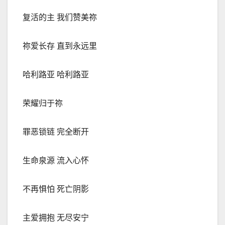
复活的主 我们赞美祢
祢爱长存 直到永
远
里
哈利路亚 哈利路亚
荣耀归于祢
罪恶锁链 完全断开
生命泉源 流入心怀
不再惧怕 死亡阴影
主爱拥抱 无尽安宁