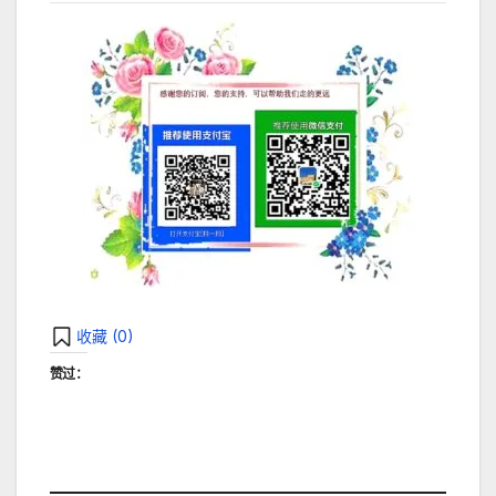
收藏 (
0
)
赞过：