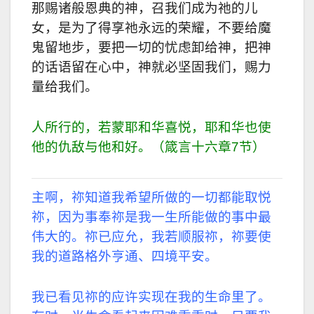
那赐诸般恩典的神，召我们成为祂的儿
女，是为了得享祂永远的荣耀，不要给魔
鬼留地步，要把一切的忧虑卸给神，把神
的话语留在心中，神就必坚固我们，赐力
量给我们。
人所行的，若蒙耶和华喜悦，耶和华也使
他的仇敌与他和好。（箴言十六章7节）
主啊，祢知道我希望所做的一切都能取悦
祢，因为事奉祢是我一生所能做的事中最
伟大的。祢已应允，我若顺服祢，祢要使
我的道路格外亨通、四境平安。
我已看见祢的应许实现在我的生命里了。