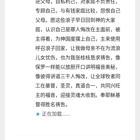
逆父母，自私利己，对家庭不负责任，
专顾自己，与有钱家庭比较，怨恨自己
父母。愿这些浪子早日回到神的大家
庭，认识自己是罪人悔改在主面前，被
主得着，为神国度摆上自己，主来使用
呼召浪子回家，让我做母亲不在为流浪
儿女忧伤，也为我张桂枝恳求祷吿，像
保罗一样能以放胆开口讲明福音奥秘，
像彼得讲道三干人悔改，让全球牧者同
工在基督，圣灵，真道合一，共同兴旺
主的福音，迎接灵魂大收割。奉耶稣基
督得胜名祷吿。
正在加载……