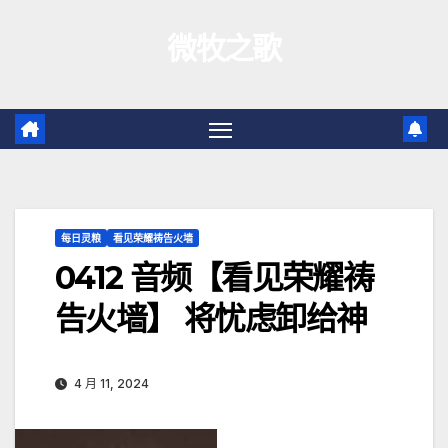
跳
微牧之歌
至
内
容
每日灵粮
看见荣耀祷告火墙
0412 音频【看见荣耀祷
告火墙】 将忧虑卸给神
4 月 11, 2024