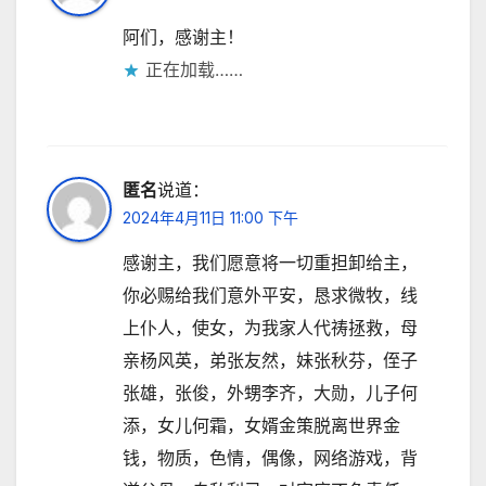
阿们，感谢主！
正在加载……
匿名
说道：
2024年4月11日 11:00 下午
感谢主，我们愿意将一切重担卸给主，
你必赐给我们意外平安，恳求微牧，线
上仆人，使女，为我家人代祷拯救，母
亲杨风英，弟张友然，妹张秋芬，侄子
张雄，张俊，外甥李齐，大勋，儿子何
添，女儿何霜，女婿金策脱离世界金
钱，物质，色情，偶像，网络游戏，背