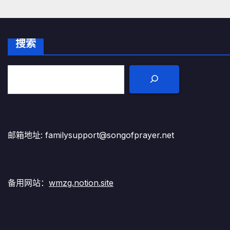
搜索
邮箱地址: familysupport@songofprayer.net
备用网站：
wmzg.notion.site