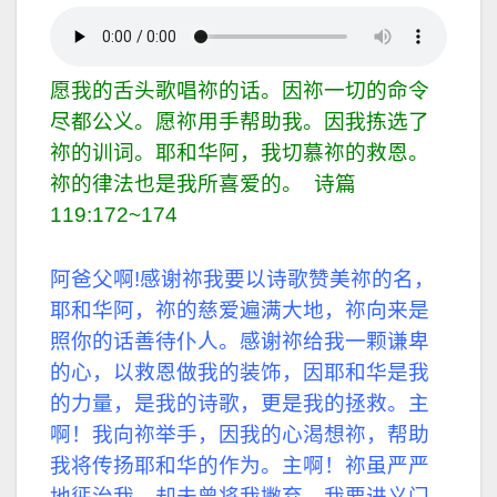
愿我的舌头歌唱祢的话。因祢一切的命令
尽都公义。愿祢用手帮助我。因我拣选了
祢的训词。耶和华阿，我切慕祢的救恩。
祢的律法也是我所喜爱的。
诗篇
119:172~174
阿爸父啊!感谢祢我要以诗歌赞美祢的名，
耶和华阿，祢的慈爱遍满大地，祢向来是
照你的话善待仆人。
感谢祢给我一颗谦卑
的心，以救恩做我的装饰，
因耶和华是我
的力量，是我的诗歌，更是我的拯救。
主
啊！我向祢举手，因我的心渴想祢，帮助
我将传扬耶和华的作为。
主啊！祢虽严严
地惩治我，却未曾将我撇弃，我要进义门