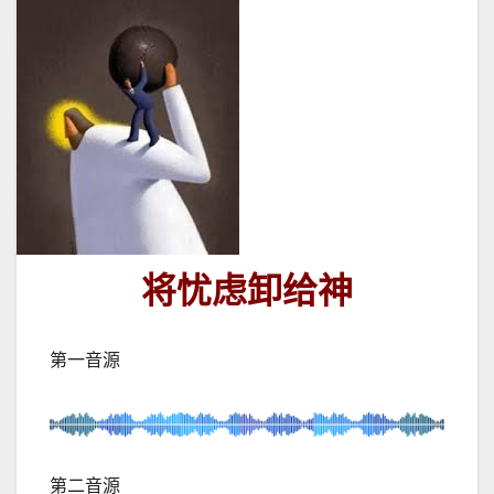
将忧虑卸给神
第一音源
第二音源