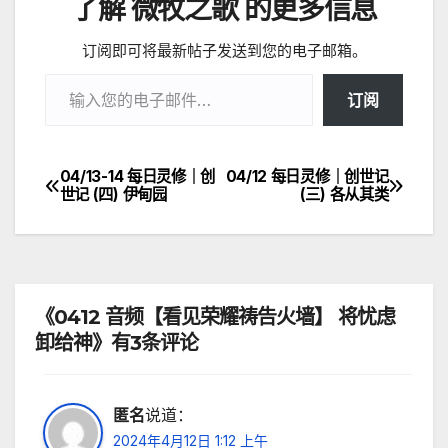
了解 微牧之歌 的更多信息
订阅即可将最新帖子发送到您的电子邮箱。
输入您的电子邮件…
订阅
04/13-14 每日灵修｜创
04/12 每日灵修｜创世记
文
世记 (四) 伊甸园
(三) 各从其类
章
导
航
《0412 音频【看见荣耀祷告火墙】 将忧虑
卸给神》有3条评论
匿名
说道：
2024年4月12日 1:12 上午