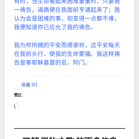
有时，当生命看起来困难重重时，只要我
一祷告，道路便在我面前亨通起来了；我
认为会是困难的事，却变得一点都不难，
我便知道祢已应允了我的祷告。
我为祢所赐的平安而感谢祢，这平安每天
在我前头行，使我的生命蒙福。我这样祷
告是奉耶稣基督的名，阿门。
收藏 (
0
)
赞过：
正
在
加
载…