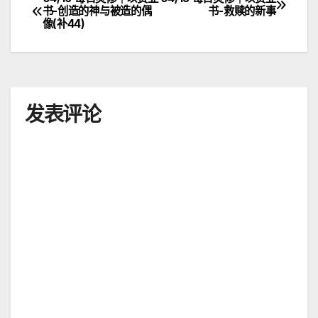
文
书-创造的神与被造的偶
书-救赎的新事
像(补44)
章
导
航
发表评论