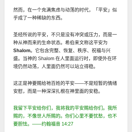
然而，在一个充满焦虑与动荡的时代，「平安」似
乎成了一种稀缺的东西。
圣经所说的平安，不只是没有冲突或压力，而是一
种从神而来的生命状态。希伯来文称这平安为
Shalom
。它包含完整、恢复、秩序、祝福与兴
盛。当神的
Shalom
在人里面运行时，即使外在环
境仍然动荡，人里面仍然可以站立得稳。
这正是神要赐给祂百姓的平安
——
不是短暂的情绪
安慰，而是一种深深扎根在神里面的安稳。
我留下平安给你们，我将我的平安赐给你们。我所
赐的，不像世人所赐的。你们心里不要忧愁，也不
要胆怯。
——
约翰福音
14:27