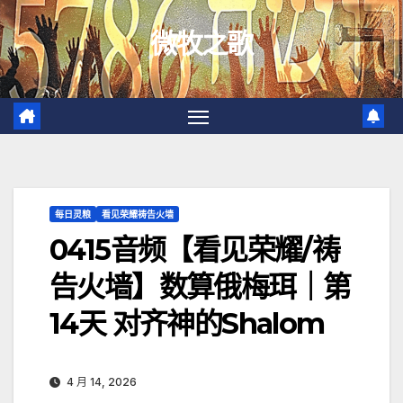
跳
微牧之歌
至
内
容
每日灵粮
看见荣耀祷告火墙
0415音频【看见荣耀/祷
告火墙】数算俄梅珥｜第
14天 对齐神的Shalom
4 月 14, 2026