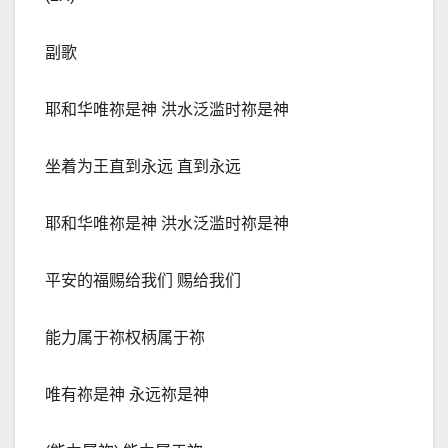
副歌
耶和华唯祢是神 洪水泛滥时祢是神
坐着为王直到永
远
直到永
远
耶和华唯祢是神 洪水泛滥时祢是神
平安的福赐给我们 赐给我们
能力属于祢权柄属于祢
唯有祢是神 永
远
祢是神