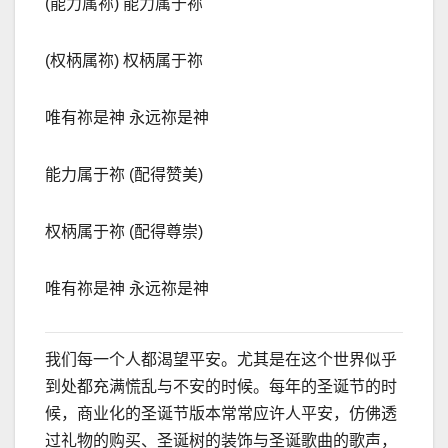
(
能力属祢
)
能力属于祢
(
权柄属祢
)
权柄属于祢
唯有祢是神 永
远
祢是神
能力属于祢
(
配得赞美
)
权柄属于祢
(
配得尊崇
)
唯有祢是神 永
远
祢是神
我们每一个人都渴望平安。尤其是在这个世界似乎
到处都充满慌乱与不安的时候。每年的圣诞节的时
候，商业化的圣诞节版本常常应许人平安，仿佛透
过礼物的购买、圣诞树的装饰与圣诞歌曲的歌声，