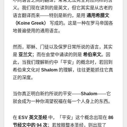
不同语言之间的翻译，常常无法完全对应同样的含
义。我们现在读到的是英文，但它其实是从古老的
语言翻译而来
——
特别是新约，是用
通用希腊文
（
Koine Greek
）
写成的。这是一种在罗马帝国各
地普遍使用的通用语言。
然而，耶稣、门徒以及保罗日常所说的语言，其实
是
亚兰文
；而在会堂中诵读的则是
希伯来文
。因
此，当我们理解新约中「平安」的概念时，若回到
希伯来文化对
Shalom
的理解，往往更能抓住它真
正的深度。
当你真正明白新约所说的平安
——
Shalom
——
它
就会成为一种你渴望祝福在每一个人身上的东西。
在
ESV
英文圣经
中，「平安」这个概念出现在
86
节经文中的
94
次
；若放眼整本圣经，则出现了