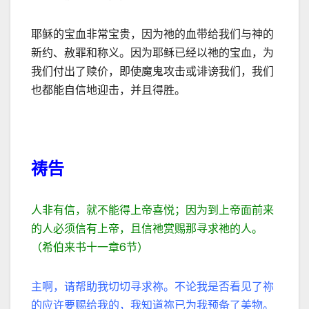
耶稣的宝血非常宝贵，因为祂的血带给我们与神的
新约、赦罪和称义。因为耶稣已经以祂的宝血，为
我们付出了赎价，即使魔鬼攻击或诽谤我们，我们
也都能自信地迎击，并且得胜。
祷告
人非有信，就不能得上帝喜悦；因为到上帝面前来
的人必须信有上帝，且信祂赏赐那寻求祂的人。
（希伯来书十一章6节）
主啊，请帮助我切切寻求祢。不论我是否看见了祢
的应许要赐给我的，我知道祢已为我预备了美物。