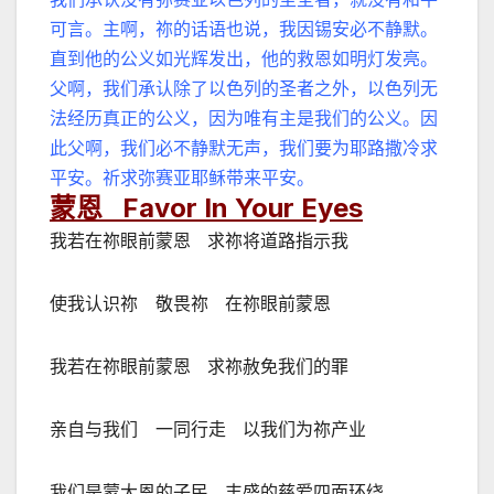
可言。主啊，祢的话语也说，我因锡安必不静默。
直到他的公义如光辉发出，他的救恩如明灯发亮。
父啊，我们承认除了以色列的圣者之外，以色列无
法经历真正的公义，因为唯有主是我们的公义。因
此父啊，我们必不静默无声，我们要为耶路撒冷求
平安。祈求弥赛亚耶稣带来平安。
蒙恩 Favor In Your Eyes
我若在祢眼前蒙恩 求祢将道路指示我
使我认识祢 敬畏祢 在祢眼前蒙恩
我若在祢眼前蒙恩 求祢赦免我们的罪
亲自与我们 一同行走 以我们为祢产业
我们是蒙大恩的子民 丰盛的慈爱四面环绕