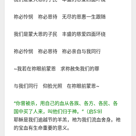
祢必怜悯 祢必恩待 无尽的恩惠一生跟随
我们是蒙大恩的子民 丰盛的慈爱四面环绕
祢必怜悯 祢必恩待 祢必亲自与我同行
~我若在祢眼前蒙恩 求祢赦免我们的罪
与我们同行 仰脸光照 在祢眼前蒙恩~
“你曾被杀，用自己的血从各族、各方、各民、各
国中买了人来，叫他们归于神。”（启5:9)
耶稣是我们逾越节的羊羔，祂为我们流血舍身。祂
的宝血有生命重要的意义。