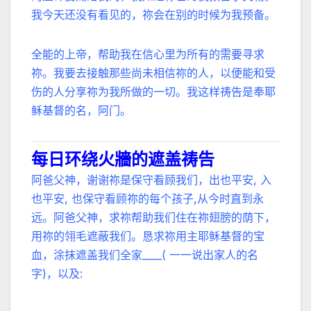
我今天还没有看见的，祢会在别的时候为我预备。
全能的上帝，帮助我在信心里为所有的需要寻求
祢。我要去接触那些尚未相信祢的人，以便能和受
伤的人分享祢为我所做的一切。我这样祷告是奉耶
稣基督的名，阿门。
每日环绕火牆的遮盖祷告
阿爸父神，谢谢祢是保守看顾我们，出也平安, 入
也平安, 也保守看顾祢的每个孩子,从今时直到永
远。阿爸父神，求祢帮助我们住在祢翅膀的荫下，
用祢的翎毛遮蔽我们。恳求祢用主耶稣基督的宝
血，涂抹遮盖我们全家____( 一一说出家人的名
字)，以及: