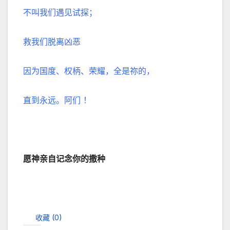
不叫我们遇见试探；
救我们脱离凶恶
因为国度、权柄、荣耀，全是祢的，
直到永远。阿们 ！
愿神亲自记念你的撒种
收藏 (
0
)