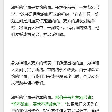
耶稣的宝血是立约的血。哥林多前书十一章节25节
说：“这杯是用我的血所立的新约。”在古时候，部
落之间是用血来订定盟约的。双方的族长划破手
臂，将血滴入杯中，一起喝下。借着血的盟约，他
们发誓成为兄弟，并忠诚相助。
身为神和人双方的代表，耶稣流出祂的血，为神和
人之间订定了新约。神的约永不改变。由于耶稣立
约的宝血，当我们沮丧或被魔鬼攻击时，圣灵就会
来帮助并保护我们。
耶稣的宝血是赦罪的血。
希伯来书九章22节说：
“若不流血，罪就不得赦免了。”
如果我们必须为自
己的罪付出代价，就没有任何人可以得救了。圣经