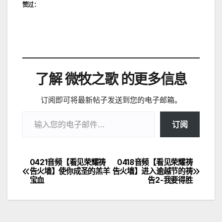
赞过：
了解 微牧之歌 的更多信息
订阅即可将最新帖子发送到您的电子邮箱。
输入您的电子邮件…
订阅
0421音频【看见荣耀祷
0418音频【看见荣耀祷
文
告火墙】使你成圣的羔羊
告火墙】进入逾越节的祷
宝血
告2-我要得胜
章
导