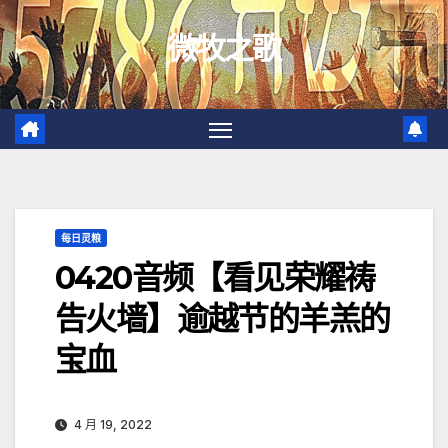
跳
微牧之歌
至
内
容
每日灵粮
0420音频【看见荣耀祷
告火墙】逾越节的羊羔的
宝血
4 月 19, 2022