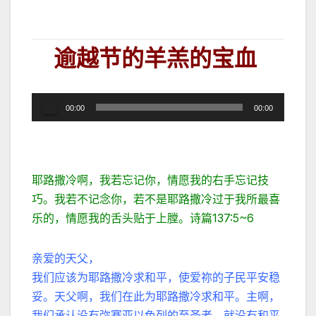
逾越节的羊羔的宝血
音
00:00
00:00
频
播
放
器
耶路撒冷啊，我若忘记你，情愿我的右手忘记技
巧。我若不记念你，若不是耶路撒冷过于我所最喜
乐的，情愿我的舌头贴于上膛。诗篇137:5~6
亲爱的天父，
我们应该为耶路撒冷求和平，使爱祢的子民平安稳
妥。天父啊，我们在此为耶路撒冷求和平。主啊，
我们承认没有弥赛亚以色列的至圣者，就没有和平