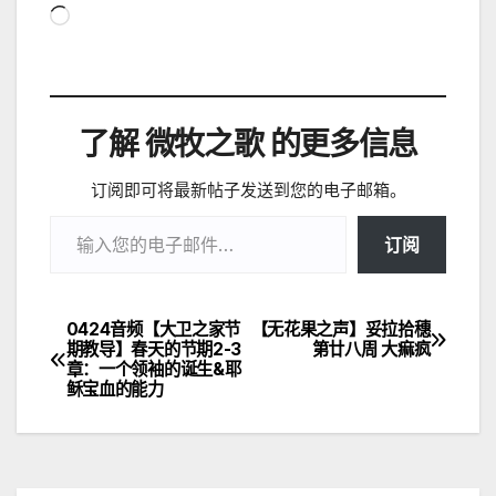
正
在
加
载…
了解 微牧之歌 的更多信息
订阅即可将最新帖子发送到您的电子邮箱。
输入您的电子邮件…
订阅
0424音频【大卫之家节
【无花果之声】妥拉拾穗
文
期教导】春天的节期2-3
第廿八周 大痲疯
章：一个领袖的诞生&耶
章
稣宝血的能力
导
航