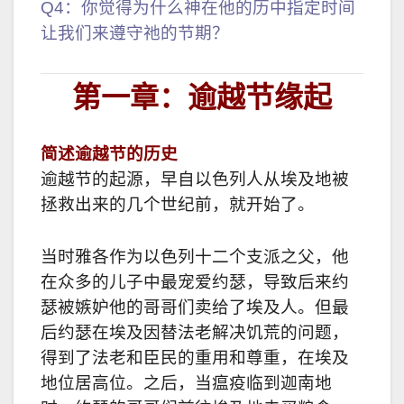
Q4：你觉得为什么神在他的历中指定时间
让我们来遵守祂的节期？
第一章：逾越节缘起
简述逾越节的历史
逾越节的起源，早自以色列人从埃及地被
拯救出来的几个世纪前，就开始了。
当时雅各作为以色列十二个支派之父，他
在众多的儿子中最宠爱约瑟，导致后来约
瑟被嫉妒他的哥哥们卖给了埃及人。但最
后约瑟在埃及因替法老解决饥荒的问题，
得到了法老和臣民的重用和尊重，在埃及
地位居高位。之后，当瘟疫临到迦南地