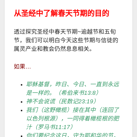
从圣经中了解春天节期的目的
透过探究圣经中春天节期~逾越节和五旬
节，我们可以明白今天这些节期与信徒的
属灵产业和教会仍然息息相关。
如果…
耶稣基督，昨日、今日、一直到永远
是一样的。（希伯来书
13:8
）
神不会说谎（民数记
23:19
）
我们（这野橄榄）接在其中（连回了
以色列根源），一同得着橄榄根的肥
汁（罗马书
11:17
）
你们要纪念这日，守为耶和华的节，