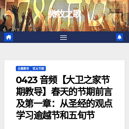
跳
微牧之歌
至
内
容
主题教导
犹太节期
0423 音频【大卫之家节
期教导】春天的节期前言
及第一章：从圣经的观点
学习逾越节和五旬节