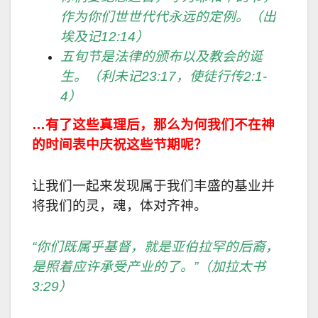
作为你们世世代代永远的定例。（出
埃及记
12:14
）
五旬节是法律的颁布以及教会的诞
生。（利未记
23:17
，使徒行传
2:1-
4
）
…有了这些真理后，那么为何我们不在神
的时间表中庆祝这些节期呢？
让我们一起来发现属于我们丰盛的基业并
将我们的灵，魂，体对齐神。
“你们既属乎基督，就是亚伯拉罕的后裔，
是照着应许承受产业的了。”（加拉太书
3:29
）