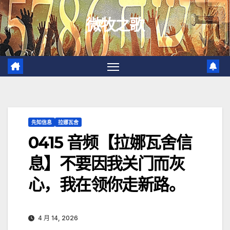
跳
微牧之歌
至
内
容
先知信息
拉娜瓦舍
0415 音频【拉娜瓦舍信
息】不要因我关门而灰
心，我在领你走新路。
4 月 14, 2026