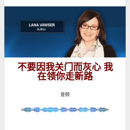
不要因我关
门
而灰心 我
在领你走新路
音频