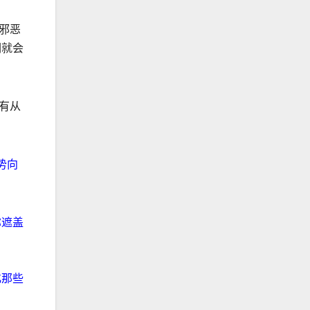
邪恶
们就会
有从
势向
祢遮盖
化那些