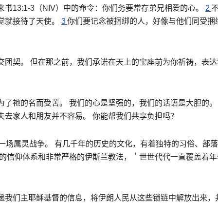
来书
13:1-3
（
NIV
）中的命令：
你们务要常存弟兄相爱的心。
2
觉就接待了天使。
3
你们要记念被捆绑的人，好像与他们同受捆
交团契。 但在那之前，我们承诺在天上的宝座前为你祈祷，表达
了祂的名而受苦。 我们的心是坚强的，我们的话语是大胆的。
失去家人和朋友并不容易。 你能帮我们共享负担吗？
一场属灵战争。 有几千年的历史的文化，有着独特的习俗、部
己的信仰体系和非常严格的伊斯兰教法，＇世世代代一直覆盖着年
递我们主耶稣基督的信息，将伊朗人民从这些锁链中解放出来，