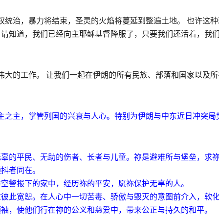
权统治，暴力将结束，圣灵的火焰将蔓延到整遍土地。 也许这种
 请知道，我们已经向主耶稣基督降服了，只要我们还活着，我
伟大的工作。 让我们一起在伊朗的所有民族、部落和国家以及所
主之主，掌管列国的兴衰与人心。特别为伊朗与中东近日冲突局
无辜的平民、无助的伤者、长者与儿童。祢是避难所与堡垒，求
颤抖者同在。
防空警报下的家中，经历祢的平安，愿祢保护无辜的人。
求彼此宽恕。在人心中一切苦毒、骄傲与毁灭的意图前介入，软
领袖，使他们行在祢的公义和慈爱中，带来公正与持久的和平。