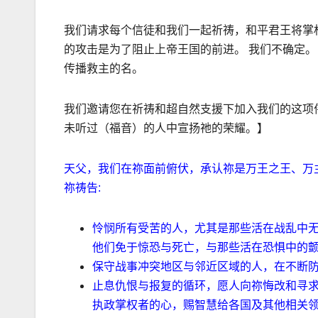
我们请求每个信徒和我们一起祈祷，和平君王将掌
的攻击是为了阻止上帝王国的前进。 我们不确定。
传播救主的名。
我们邀请您在祈祷和超自然支援下加入我们的这项
未听过（福音）的人中宣扬祂的荣耀。
】
天父，我们在祢面前俯伏，承认祢是万王之王、万
祢祷告
:
怜悯所有受苦的人，尤其是那些活在战乱中
他们免于惊恐与死亡，与那些活在恐惧中的
保守战事冲突地区与邻近区域的人，在不断
止息仇恨与报复的循环，愿人向祢悔改和寻
执政掌权者的心，赐智慧给各国及其他相关