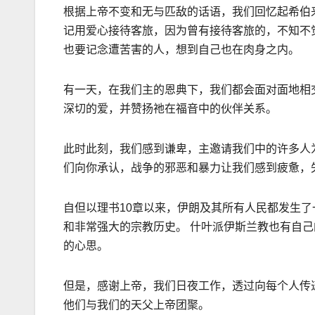
根据上帝不变和无与匹
敌
的话语，我们回忆起
希伯
记用爱心接待客旅，因为曾有接待客旅的，不知不
也要记念遭苦害的人，想到自己也在肉身之内。
有一天，在我们主的恩典下，我们都会面对面地相
深切的爱，并赞扬祂在福音中的伙伴关系。
此时此刻，我们感到谦卑，主邀请我们中的许多人为
们向你承认，战争的邪恶和暴力让我们感到疲惫，
自但以理书
10
章以来，伊朗及其所有人民都发生了
和非常强大的宗教历史。 什叶派伊斯兰教也有自
的心思。
但是，感谢上帝，我们日夜工作，透过向每个人传
他们与我们的天父上帝团聚。