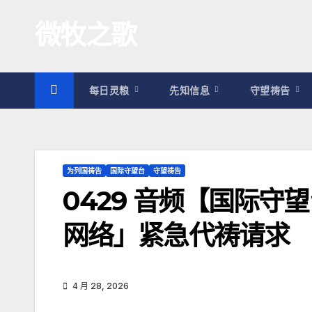
跳
微牧之歌
至
内
容
每日灵粮
先知信息
守望祷告
为列国祷告
国际守望台
守望祷告
0429 音频【国际守
网络」紧急代祷请求
4 月 28, 2026