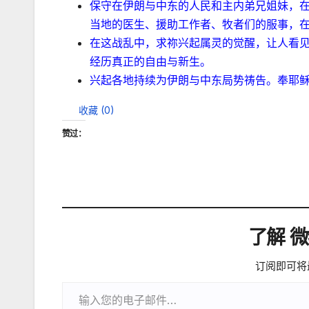
保守在伊朗与中东的人民和主内弟兄姐妹，
当地的医生、援助工作者、牧者们的服事，
在这战乱中，求祢兴起属灵的觉醒，让人看
经历真正的自由与新生。
兴起各地持续为伊朗与中东局势祷告。奉耶
收藏 (
0
)
赞过：
了解 
订阅即可将
输入您的电子邮件…