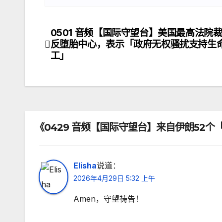
0501 音频【国际守望台】美国最高法院
文
反堕胎中心，表示「政府无权骚扰支持生
章
工」
导
航
《0429 音频【国际守望台】来自伊朗52
Elisha
说道：
2026年4月29日 5:32 上午
Amen，守望祷告！