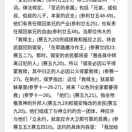
词。律法规定，「至近的亲属」包括「兄弟，或伯
叔、伯叔的儿子，本家的近支」(参利廿五48-49)，
他们有责任赎回弟兄的产业(参利廿五25)，也有责
任赎回弟兄的自由(参利廿五48)。当那位伟大的
「救赎主」(赛五九20)完成拯救和报应之后，将会
凯旋回到锡安，「在耶路撒冷作王」(参赛廿四23;
赛五二7)。那时，锡安的余民都将是「雅各族中转
离过犯的人」(赛五九20)，所以「锡安必因公平得
蒙救赎；其中归正的人必因公义得蒙救赎」(参赛一
27)。在新约，保罗指出：这位「救赎主」就是耶
稣基督(参罗十一26-27)，将来「以色列全家都要得
救」(参罗十一26)。「他们」(赛五九21)，指全地
敬畏神的外邦人(赛五九19)和锡安悔改的余民(赛五
九20)。他们组成了与神立约的合一团体，神应许
与他们「立永约，就是应许大卫那可靠的恩典」(参
赛五五3;赛五四10)。这约的具体内容是：「我加给