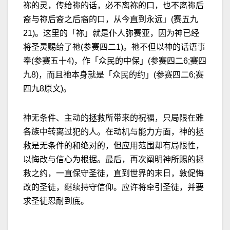
祢的灵，传给祢的话，必不离祢的口，也不离祢后
裔与祢后裔之后裔的口，从今直到永远」(赛五九
21)。这里的「祢」就是仆人弥赛亚，因为神已经
将圣灵赐给了祂(参赛四二1)。祂不但以神的话语事
奉(参赛五十4)，作「众民的中保」(参赛四二6;赛四
九8)，而且祂本身就是「众民的约」(参赛四二6;赛
四九8原文)。
神无条件、主动的拯救所带来的祝福，只局限在雅
各族中转离过犯的人。在动机与能力方面，神的拯
救是无条件的和绝对的，但应用范围却有局限性，
以悔改与信心为根据。最后，再次阐明神所赐的拯
救之约，一直保守圣徒，直到世界的末日，敦促悔
改的圣徒，继续持守信仰。应许将牵引圣徒，并要
求圣徒忍耐到底。