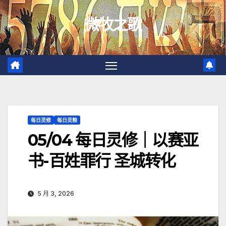
跳
微牧之歌
至
内
容
每日灵修
每日灵粮
05/04 每日灵修｜以赛亚
书-百姓罪行 圣城转化
5 月 3, 2026