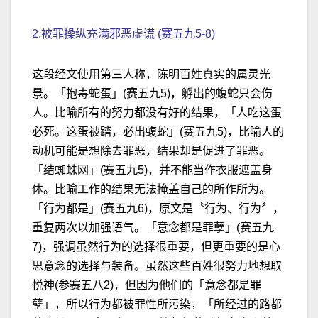
2.被罪操纵充满邪恶虚谎 (赛五九5-8)
这段经文使用第三人称，陈明百姓真实的属灵光
景。「抱毒蛇蛋」(赛五九5)，孵出的蝮蛇只会伤
人。比喻所有的努力都没有好的结果，「人吃这蛋
必死。这蛋被踏，必出蝮蛇」(赛五九5)，比喻人的
动机可能是想除去罪恶，结果却是促进了罪恶。
「结蜘蛛网」(赛五九5)，并不能当作衣服遮盖身
体。比喻工作的结果无法掩盖自己的所作所为。
「行为都是」(赛五九6)，原文是〝行为、行为〞，
重复两次以加强语气。「意念都是罪孽」(赛五九
7)，强调虽然行为的选择很重要，但更重要的是心
思意念的选择与装备。虽然这些百姓很努力地想取
悦神(参赛五八2)，但因为他们的「意念都是罪
孽」，所以行为都被罪性所污染，「所经过的路都