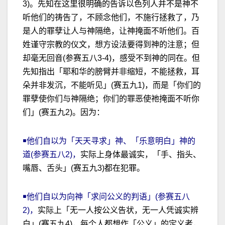
3)。先知在这里很明确的告诉以色列人并不是神不
听他们的祷告了，不顾念他们，不施行拯救了，乃
是人的罪孽让人与神隔绝，让神掩面不听他们。百
姓谨守宗教的仪文，想方设法要得到神的注意；但
却毫无回音(参赛五八3-4)，感受不到神的同在。但
先知指出「耶和华的膀臂并非缩短，不能拯救，耳
朵并非发沉，不能听见」(赛五九1)，而是「你们的
罪孽使你们与神隔绝；你们的罪恶使祂掩面不听你
们」(赛五九2)。因为：
￭他们自以为「天天寻求」神、「乐意明白」神的
道(参赛五八2)，
实际上身体最诚实，「手、指头、
嘴唇、舌头」(赛五九3)都在犯罪。
￭他们自以为向神「求问公义的判语」(参赛五八
2)，
实际上「无一人按公义告状，无一人凭诚实辨
白」(赛五九4)，每个人都想作「公义」的定义者，