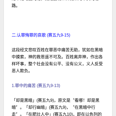
路。
二.认罪悔罪的哀歌 (赛五九9-15)
这段经文悲叹百姓在罪恶中痛苦无助，犹如在黑暗
中摸索，神的救恩遥不可及。百姓离弃神，作出各
样坏事，整个社会没有公平、没有公义，义人反受
恶人欺负。
1.罪中的痛苦 (赛五九9-13)
「却是黑暗」(赛五九9)，原文是〝看哪！却是黑
暗〞。「却行幽暗」(赛五九9)，〝在黑暗中行
走〞。「在肥壮人中」(赛五九10)，即在以色列的