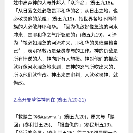
姓中离弃神的人与外邦人「众海岛」(赛五九18)。
「从日落之处必敬畏耶和华的名；从日出之地，也
必敬畏他的荣耀」(赛五九19)，指世界各地不同种
族的人必敬拜耶和华。「因为仇敌好像急流的河水
冲来，是耶和华之气所驱逐的」(赛五九19)，可译
为〝祂必如湍急的河流冲来，耶和华的灵催逼祂自
己〞，表明拯救乃是圣灵参与的工作。神的仇敌是
所有悖逆的人，神向所有人施报。神对他们的报应
就好像河水湍急地来到，是神的怒气所吹出来的，
所以他们就悔改。神出来是审判，人就敬畏神，就
悔改。
2.离开罪孽得神同在 (赛五九20-21)
「救赎主 גָּאַל/gaw~al’」(赛五九20)，原文与「赎
回」(参利廿五25)、「报血仇的」(参民卅五19)、
「至近的亲属」(参利廿五25；得二20)都是同一个