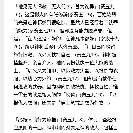
「祂见无人拯救，无人代求，甚为诧异」(赛五九
16)，这是拟人的夸张修辞(参赛五二5)，百姓软弱
的光景连神都感到很吃惊。虽然人已经得着了认罪
的能力(参赛五七19)，但却没有能力脱离罪。但
是，「在人这是不能的，在神凡事都能」(参太十九
26)，所以神将差派仆人弥赛亚、「用自己的膀臂
施行拯救，以公义扶持自己」(赛五九16)。神将披
挂整齐、亲自介入。祂的装扮就像一位大能的战
士，「以公义为铠甲，以拯救为头盔，以报仇为衣
服，以热心为外袍」(赛五九17)，但却没有携带任
何进攻的武器。因为神向仇敌报仇、拯救百姓，惟
一需要的就是祂大能的「膀臂」(赛五九16)。「以
报仇为衣服」原文是〝穿上惩戒之衣为外衣〞。
「必按人的行为施报」(赛五九18)，体现了圣经报
应原则的一面。神审判的对象是神的敌人，包括百