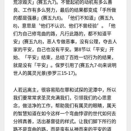
荒凉毁灭」(赛五九7)。不管起初的动机有多么善
良、工作有多么努力，最后的结果都变成「手所做
的都是强暴」(赛五九6)。「他们不知道」(赛五九
8)，意思是〝他们不认识、他们不曾经验〞。「他
们为自己修弯曲的路，凡行此路的，都不知道平
安」(赛五九8)，恶人专做恶事，没有公理，夺去人
家的平安，自己也没有平安。第8节以「平安」开
始、「平安」结束，总结了百姓一切行为的结果，
就是没有「平安」。保罗引用了(赛五九7-8)来说明
世人的属灵光景(参罗三15-17)。
人若远离主，很容易陷在罪和试探的泥潭中，所以
我们要常常求圣灵充满我们，引领我们的心思意
念，做洁净的工作，帮助我们有属灵的眼睛，属天
的智慧知道在如今这样一个弯曲悖谬的世代如何去
分辨真善，活出基督徒的样式。让我们脚下所行的
路不是弯曲的路，而是蛮有从神而来的平安的道