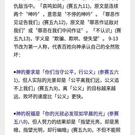
仇敌当中。「哀鸣如鸽」(赛五九11)，原文是连续
两个〝呻吟〞，意思是〝不停的呻吟〞。「罪恶作
见证告我们」(赛五九12)，原文是〝罪恶作证敌对
我们〞或〝罪恶在我们中间作证〞。「不认识」(赛
五九13)，字义是〝欺骗、欺哄、使失望〞。 9-13
节改为第一人称，代表百姓向神承认自己的全然败
坏：
￭神的要求是「你们当守公平，行公义」(参赛五六
1)，
但人实际的光景却是「公平离我们远，公义追
不上我们」(赛五九9)，离「公义」的目标越来越
远、败坏的速度比「公义」更快。
￭神的祝福是「你的光就必发现如早晨的光」(参赛
五八8)，
但人努力的结果却是「指望光亮，却是黑
暗，指望光明，却行幽暗」(赛五九9)，不但不能照