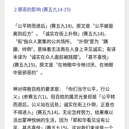
2.罪恶的影响 (赛五九14-15)
「公平转而退后」(赛五九14)，原文是〝公平被驱
离到后方〞。「诚实在街上扑倒」(赛五九14)，
〝街”指众人聚集的公共场所，〝扑倒”意为〝蹒
跚、绊倒”，意味着无法再在人身上寻见诚实；有译
本译为〝诚实在众人面前被践踏”。「甚不喜悦」
(赛五九15)，原文是〝在祂眼中令祂讨厌、在祂眼
中是邪恶的〞。
神对得救百姓的要求是：「你们当守公平，行公
义」(参赛五六1)，但百姓的属灵光景却是「公平转
而退后，公义站在远处；诚实在街上仆倒，正直也
不得进入」(赛五九14)，无论怎样努力，结果难以
活出蒙神悦纳的生活，因为「耶和华看见没有公
平，甚不喜悦」(赛五九15)。这对我们来说是一个