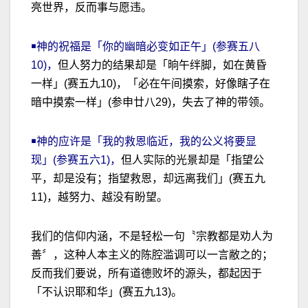
亮世界，反而事与愿违。
￭神的祝福是「你的幽暗必变如正午」(参赛五八
10)，
但人努力的结果却是「晌午绊脚，如在黄昏
一样」(赛五九10)，「必在午间摸索，好像瞎子在
暗中摸索一样」(参申廿八29)，失去了神的带领。
￭神的应许是「我的救恩临近，我的公义将要显
现」(参赛五六1)，
但人实际的光景却是「指望公
平，却是没有；指望救恩，却远离我们」(赛五九
11)，越努力、越没有盼望。
我们的信仰内涵，不是轻松一句〝宗教都是劝人为
善〞，这种人本主义的陈腔滥调可以一言敝之的；
反而我们要说，所有道德败坏的源头，都起因于
「不认识耶和华」(赛五九13)。