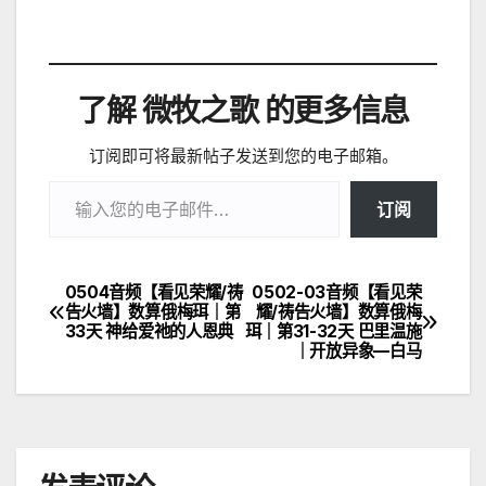
了解 微牧之歌 的更多信息
订阅即可将最新帖子发送到您的电子邮箱。
输入您的电子邮件…
订阅
0504音频【看见荣耀/祷
0502-03音频【看见荣
文
告火墙】数算俄梅珥｜第
耀/祷告火墙】数算俄梅
33天 神给爱祂的人恩典
珥｜第31-32天 巴里温施
章
｜开放异象—白马
导
航