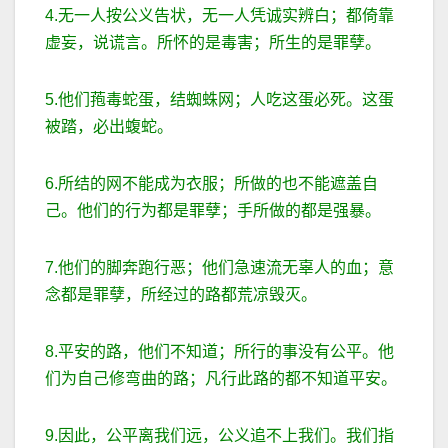
4.无一人按公义告状，无一人凭诚实辨白；都倚靠
虚妄，说谎言。所怀的是毒害；所生的是罪孽。
5.他们菢毒蛇蛋，结蜘蛛网；人吃这蛋必死。这蛋
被踏，必出蝮蛇。
6.所结的网不能成为衣服；所做的也不能遮盖自
己。他们的行为都是罪孽；手所做的都是强暴。
7.他们的脚奔跑行恶；他们急速流无辜人的血；意
念都是罪孽，所经过的路都荒凉毁灭。
8.平安的路，他们不知道；所行的事没有公平。他
们为自己修弯曲的路；凡行此路的都不知道平安。
9.因此，公平离我们远，公义追不上我们。我们指