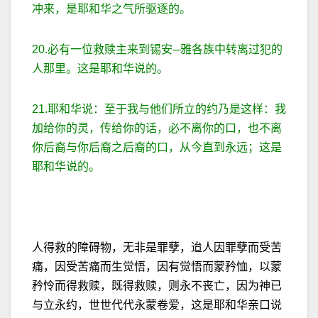
冲来，是耶和华之气所驱逐的。
20.必有一位救赎主来到锡安─雅各族中转离过犯的
人那里。这是耶和华说的。
21.耶和华说：至于我与他们所立的约乃是这样：我
加给你的灵，传给你的话，必不离你的口，也不离
你后裔与你后裔之后裔的口，从今直到永远；这是
耶和华说的。
人得救的障碍物，无非是罪孽，迨人因罪孽而受苦
痛，因受苦痛而生觉悟，因有觉悟而蒙矜恤，以蒙
矜怜而得救赎，既得救赎，则永不丧亡，因为神已
与立永约，世世代代永蒙卷爱，这是耶和华亲口说