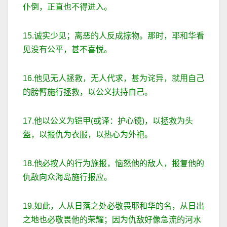
仆倒，正直也不得进入。
15.诚实少见；离恶的人反成掠物。那时，耶和华看
见没有公平，甚不喜悦。
16.他见无人拯救，无人代求，甚为诧异，就用自己
的膀臂施行拯救，以公义扶持自己。
17.他以公义为铠甲(或译：护心镜)，以拯救为头
盔，以报仇为衣服，以热心为外袍。
18.他必按人的行为施报，恼怒他的敌人，报复他的
仇敌向众海岛施行报应。
19.如此，人从日落之处必敬畏耶和华的名，从日出
之地也必敬畏他的荣耀；因为仇敌好像急流的河水