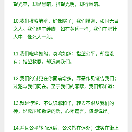
望光亮，却是黑暗，指望光明，却行幽暗。
10.我们摸索墙壁，好像瞎子；我们摸索，如同无目
之人。我们晌午绊脚，如在黄昏一样；我们在肥壮
人中，像死人一般。
11.我们咆哮如熊，哀鸣如鸽；指望公平，却是没
有；指望救恩，却远离我们。
12.我们的过犯在你面前增多，罪恶作见证告我们；
过犯与我们同在。至于我们的罪孽，我们都知道：
13.就是悖逆、不认识耶和华，转去不跟从我们的
神，说欺压和叛逆的话，心怀谎言，随即说出。
14.并且公平转而退后，公义站在远处；诚实在街上