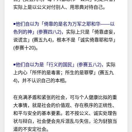
实际上是以公义对付别人、用恩典对待自己。
￭他们自以为「倚靠的是名为万军之耶和华——以
色列的神」(参赛四八2)，
实际上只是「倚靠虚妄，
说谎言」(赛五九4)，根本不是「诚实倚靠耶和华」
(参赛十20)。
￭他们自以为是「行义的国民」(参赛五八2)，
实际
上内心「所怀的是毒害；所生的是罪孽」(赛五九
4)，并不认识自己的本相。
在充满矛盾和紧张的社会，可与个人健康比拟的重
大事情，就是社会的价值观、存在秩序的正统性、
和平与安全的基本要素。若不按公义、诚实处理告
状与辩白，社会便会充斥混乱与失信，沦为豺狼当
道的不安定社会。