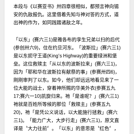
本段与《以赛亚书》卅四章很相似，都预言神向锡
安的仇敌报仇。这里借着先知与神对答的方式，道
出神的作为，如同践踏诸敌之年。
「以东」(赛六三1)是雅各布的孪生兄弟以扫的后代
(参创卅六9)，住在约旦河东。「波斯拉」(赛六三1)
是以东扼守王道(King’s Highway)的重要绿洲和堡
垒。这位救赎主「从以东的波斯拉来」(赛六三1)，
因为「耶和华在波斯拉有献祭的事」(参赛卅四6)，
刚刚审判了以东。如今，他们却远远地看见来了一
位大能的战士，穿着神所赐的华美外衣(参赛五九
17;赛六一10)凯旋归来。祂「是谁呢？」(赛六三1)
祂就是百姓所等候的那位「救赎主」(参赛五九
20)，祂「是凭公义说话，以大能施行拯救」(赛六
三1)。「能力广大，大步行走」(赛六三1)，原文直
译是〝大力往前〞。「以东」的意思是〝红色〞，