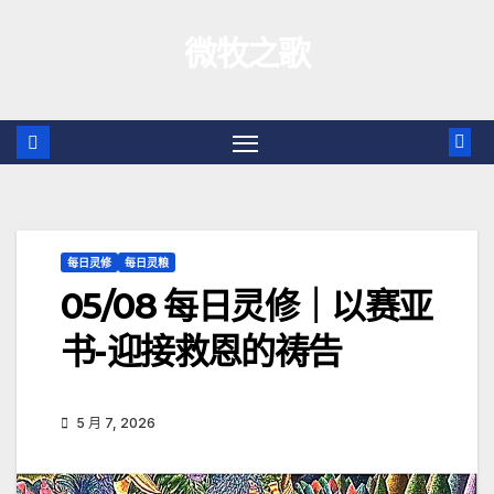
跳
微牧之歌
至
内
容
每日灵修
每日灵粮
05/08 每日灵修｜以赛亚
书-迎接救恩的祷告
5 月 7, 2026