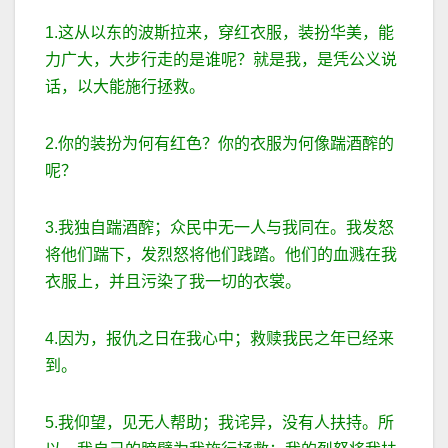
1.这从以东的波斯拉来，穿红衣服，装扮华美，能
力广大，大步行走的是谁呢？就是我，是凭公义说
话，以大能施行拯救。
2.你的装扮为何有红色？你的衣服为何像踹酒醡的
呢？
3.我独自踹酒醡；众民中无一人与我同在。我发怒
将他们踹下，发烈怒将他们践踏。他们的血溅在我
衣服上，并且污染了我一切的衣裳。
4.因为，报仇之日在我心中；救赎我民之年已经来
到。
5.我仰望，见无人帮助；我诧异，没有人扶持。所