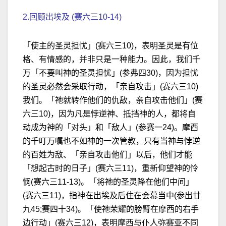
2.回顾出埃及 (赛六三10-14)
「使主的圣灵担忧」(赛六三10)，表明圣灵是有位
格、有情感的，并非只是一种能力。因此，我们千
万「不要叫神的圣灵担忧」(参弗四30)，因为担忧
的圣灵必然会采取行动，「亲自攻击」(赛六三10)
我们。「祂就转作他们的仇敌，亲自攻击他们」(赛
六三10)，因为凡是悖逆神、抵挡神的人，都将自
动成为神的「对头」和「敌人」(参赛一24)。摩西
的千叮万嘱也不如神的一次管教，只有当神与悖逆
的百姓为敌、「亲自攻击他们」以后，他们才能
「想起古时的日子」(赛六三11)，重新仰望神的怜
悯(赛六三11-13)。「将祂的圣灵降在他们中间」
(赛六三11)，指神在出埃及后住在会幕当中(参出廿
九45;赛四十34)。「使祂荣耀的膀臂在摩西的右手
边行动」(赛六三12)，表明摩西与仆人弥赛亚不同