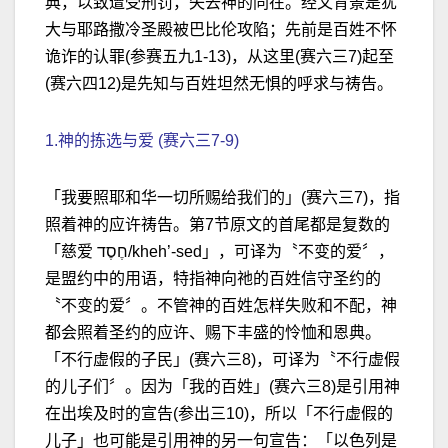
典，以致遭受刑罚，失去神的同在。经文背景是犹
大与耶路撒冷圣殿被巴比伦攻陷；先前是百姓不怀
诡诈的认罪(参赛五九1-13)，从这里(赛六三7)起至
(赛六四12)是先知与百姓坦然无惧的呼求与祷告。
1.神的拣选与爱 (赛六三7-9)
「我要照耶和华一切所赐给我们的」(赛六三7)，指
照着神的应许祷告。第7节原文的首尾都是复数的
「慈爱 חֶסֶד/kheh’-sed」，可译为〝不变的爱〞，
是盟约中的用语，特指神向祂的百姓信守圣约的
〝不变的爱〞。不管神的百姓怎样失败和不配，神
都会照着圣约的应许、赐下丰盛的怜恤和恩典。
「不行虚假的子民」(赛六三8)，可译为〝不行虚假
的儿子们〞。因为「我的百姓」(赛六三8)是引用神
在出埃及时的宣告(参出三10)，所以「不行虚假的
儿子」也可能是引用神的另一句宣告：「以色列是