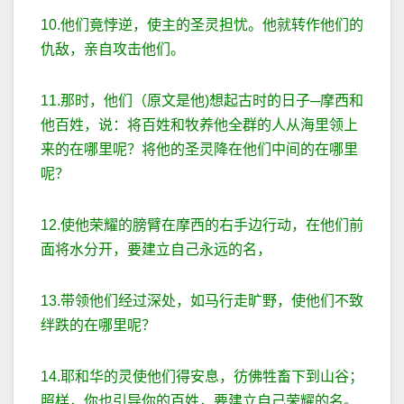
10.他们竟悖逆，使主的圣灵担忧。他就转作他们的
仇敌，亲自攻击他们。
11.那时，他们（原文是他)想起古时的日子─摩西和
他百姓，说：将百姓和牧养他全群的人从海里领上
来的在哪里呢？将他的圣灵降在他们中间的在哪里
呢？
12.使他荣耀的膀臂在摩西的右手边行动，在他们前
面将水分开，要建立自己永远的名，
13.带领他们经过深处，如马行走旷野，使他们不致
绊跌的在哪里呢？
14.耶和华的灵使他们得安息，彷佛牲畜下到山谷；
照样，你也引导你的百姓，要建立自己荣耀的名。