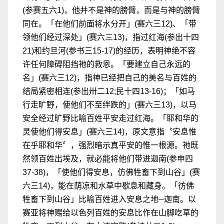
(参赛五六1)，他并不是神的膀臂，而是与神的膀臂
同在。「在他们前面将水分开」(赛六三12)、「带
领他们经过深处」(赛六三13)，指过红海(参出十四
21)和约旦河(参书三15-17)的经历，表明神绝不容
许任何障碍阻挡祂的救恩。「要建立自己永远的
名」(赛六三12)，指神已经把自己的美名与百姓的
结局紧密相连(参出卅二12;民十四13-16)；「如马
行走旷野，使他们不至绊跌的」(赛六三13)，以马
安全经过旷野比喻百姓平安走过红海。「耶和华的
灵使他们得安息」(赛六三14)，原文意指〝安息惟
在乎耶和华〞，强烈暗示真平安的惟一根源。祂既
然领百姓出埃及，就必能将他们带进迦南(参申四
37-38)，「使他们得安息，仿佛牲畜下到山谷」(赛
六三14)，能在荫凉和水草中歇息和藏身。「彷佛
牲畜下到山谷」比喻百姓进入安息之地─迦南。以
赛亚将神赐给以色列百姓的安息比作在山脚吃草的