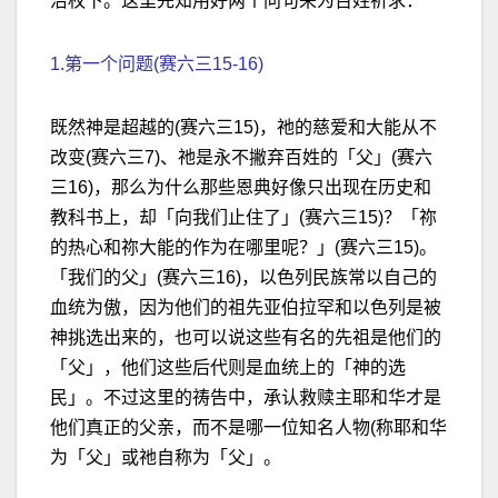
治权下。这里先知用好两个问句来为百姓祈求：
1.第一个问题(赛六三15-16)
既然神是超越的(赛六三15)，祂的慈爱和大能从不
改变(赛六三7)、祂是永不撇弃百姓的「父」(赛六
三16)，那么为什么那些恩典好像只出现在历史和
教科书上，却「向我们止住了」(赛六三15)？「祢
的热心和祢大能的作为在哪里呢？」(赛六三15)。
「我们的父」(赛六三16)，以色列民族常以自己的
血统为傲，因为他们的祖先亚伯拉罕和以色列是被
神挑选出来的，也可以说这些有名的先祖是他们的
「父」，他们这些后代则是血统上的「神的选
民」。不过这里的祷告中，承认救赎主耶和华才是
他们真正的父亲，而不是哪一位知名人物(称耶和华
为「父」或祂自称为「父」。