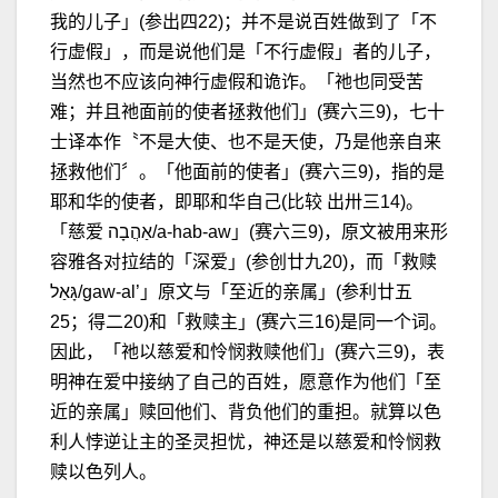
我的儿子」(参出四22)；并不是说百姓做到了「不
行虚假」，而是说他们是「不行虚假」者的儿子，
当然也不应该向神行虚假和诡诈。「祂也同受苦
难；并且祂面前的使者拯救他们」(赛六三9)，七十
士译本作〝不是大使、也不是天使，乃是他亲自来
拯救他们〞。「他面前的使者」(赛六三9)，指的是
耶和华的使者，即耶和华自己(比较 出卅三14)。
「慈爱 אַהֲבָה/a-hab-aw」(赛六三9)，原文被用来形
容雅各对拉结的「深爱」(参创廿九20)，而「救赎
גָּאַל/gaw-al’」原文与「至近的亲属」(参利廿五
25；得二20)和「救赎主」(赛六三16)是同一个词。
因此，「祂以慈爱和怜悯救赎他们」(赛六三9)，表
明神在爱中接纳了自己的百姓，愿意作为他们「至
近的亲属」赎回他们、背负他们的重担。就算以色
利人悖逆让主的圣灵担忧，神还是以慈爱和怜悯救
赎以色列人。