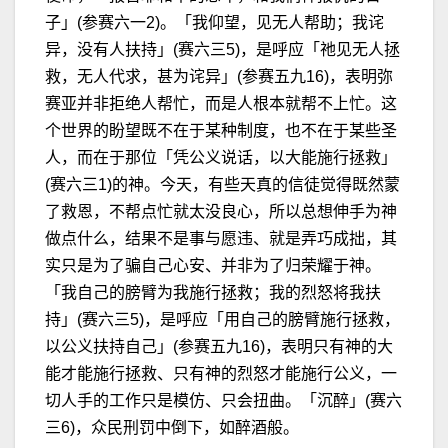
子」(参赛六一2)。「我仰望，见无人帮助；我诧
异，没有人扶持」(赛六三5)，是呼应「祂见无人拯
救，无人代求，甚为诧异」(参赛五九16)，表明弥
赛亚并非拒绝人帮忙，而是人根本就帮不上忙。这
个世界的盼望既不在于某种制度，也不在于某些圣
人，而在于那位「凭公义说话，以大能施行拯救」
(赛六三1)的神。今天，有些天真的信徒觉得既然蒙
了救恩，不帮点忙就太没良心，所以总想伸手为神
做点什么，结果不是事与愿违、就是弄巧成拙，其
实只是为了骗自己心安、并非为了归荣耀于神。
「我自己的膀臂为我施行拯救；我的烈怒将我扶
持」(赛六三5)，是呼应「用自己的膀臂施行拯救，
以公义扶持自己」(参赛五九16)，表明只有神的大
能才能施行拯救、只有神的烈怒才能施行公义，一
切人手的工作只是模仿、只会扭曲。「沉醉」(赛六
三6)，众民刑罚中倒下，如醉酒般。