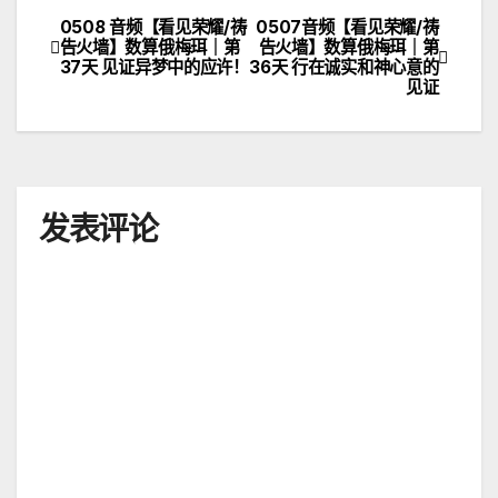
0508 音频【看见荣耀/祷
0507音频【看见荣耀/祷
文
告火墙】数算俄梅珥｜第
告火墙】数算俄梅珥｜第
37天 见证异梦中的应许！
36天 行在诚实和神心意的
章
见证
导
航
发表评论