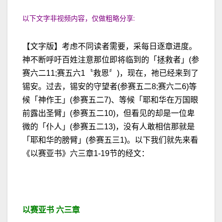
以下文字非视频内容，仅做粗略分享:
【文字版】考虑不同读者需要，采每日逐章进度。
神不断呼吁百姓注意那位即将临到的「拯救者」(参
赛六二11;赛五六1〝救恩〞)，现在，祂已经来到了
锡安。过去，锡安的守望者(参赛五二8;赛六二6)等
候「神作王」(参赛五二7)、等候「耶和华在万国眼
前露出圣臂」(参赛五二10)，但看见的却是一位卑
微的「仆人」(参赛五二13)，没有人敢相信那就是
「耶和华的膀臂」(参赛五三1)。以下我们就先来看
《以赛亚书》六三章1-19节的经文：
以赛亚书 六三章