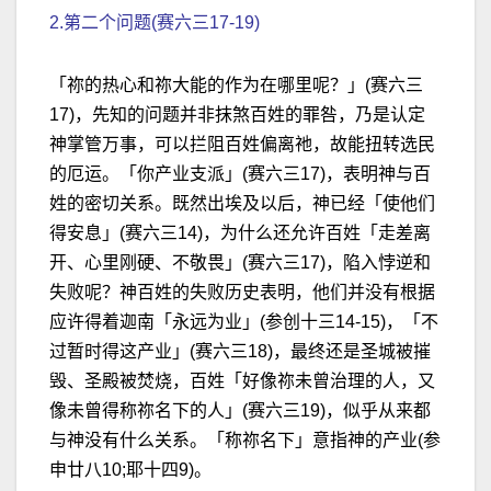
2.第二个问题(赛六三17-19)
「祢的热心和祢大能的作为在哪里呢？」(赛六三
17)，先知的问题并非抹煞百姓的罪咎，乃是认定
神掌管万事，可以拦阻百姓偏离祂，故能扭转选民
的厄运。「你产业支派」(赛六三17)，表明神与百
姓的密切关系。既然出埃及以后，神已经「使他们
得安息」(赛六三14)，为什么还允许百姓「走差离
开、心里刚硬、不敬畏」(赛六三17)，陷入悖逆和
失败呢？神百姓的失败历史表明，他们并没有根据
应许得着迦南「永远为业」(参创十三14-15)，「不
过暂时得这产业」(赛六三18)，最终还是圣城被摧
毁、圣殿被焚烧，百姓「好像祢未曾治理的人，又
像未曾得称祢名下的人」(赛六三19)，似乎从来都
与神没有什么关系。「称祢名下」意指神的产业(参
申廿八10;耶十四9)。