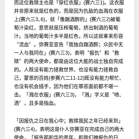
而这位救赎主也是「穿红衣服」(赛六三1)。这衣服
并非原来就是红色的，而是因为仇敌的血溅在衣服
上(赛六三3､6)，就「像踹酒醡的」(赛六三2)被葡
萄汁染红，意思就是压榨葡萄，挤出制酒的葡萄
汁。当地的葡萄汁多半是红色，所以这就拿来形容
〝流血〞。弥赛亚宣告「我独自踹酒醡；众民中无
一人与我同在」(赛六三3)，表明〝报仇〞和〝救
赎〞的两大使命，都是由这位大能的战士独自完成
的。人既没有能力拯救世界、也没有能力拯救自
己，蒙恩的百姓(参赛六二11-12)既没有能力帮忙、
也没有机会插手，因为他们在罪恶面前都不堪一
击。「溅在衣服」(赛六三3)，「溅」字义是〝喷、
洒〞，且多是指血。
「因报仇之日在我心中；救赎我民之年已经来到」
(赛六三4)，表明这是仆人弥赛亚在完成自己的两大
使命，「报告耶和华的恩年，和我们神报仇的日