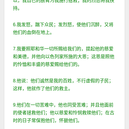
以，我自己的膀臂为我施行拯救；我的烈怒将我扶
持。
6.我发怒，踹下众民；发烈怒，使他们沉醉，又将
他们的血倒在地上。
7.我要照耶和华一切所赐给我们的，提起他的慈爱
和美德，并他向以色列家所施的大恩；这恩是照他
的怜恤和丰盛的慈爱赐给他们的。
8.他说：他们诚然是我的百姓，不行虚假的子民；
这样，他就作了他们的救主。
9.他们在一切苦难中，他也同受苦难；并且他面前
的使者拯救他们；他以慈爱和怜悯救赎他们；在古
时的日子常保抱他们，怀搋他们。