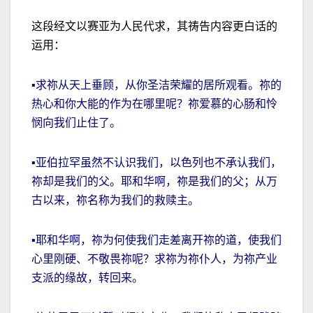
这段经文以赛亚为人民代求，其祷告内容更白话的
运用：
▪求祢从天上垂顾，从你圣洁荣耀的居所观看。祢的
热心和你大能的作为在哪里呢？祢爱慕的心肠和怜
悯向我们止住了。
▪亚伯拉罕虽然不认识我们，以色列也不承认我们，
祢却是我们的父。耶和华啊，祢是我们的父；从万
古以来，祢名称为我们的救赎主。
▪耶和华啊，祢为何使我们走差离开祢的道，使我们
心里刚硬、不敬畏祢呢？求祢为祢仆人，为祢产业
支派的缘故，转回来。