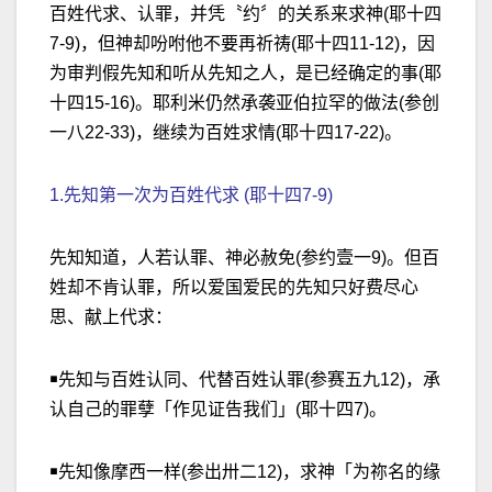
百姓代求、认罪，并凭〝约〞的关系来求神(耶十四
7-9)，但神却吩咐他不要再祈祷(耶十四11-12)，因
为审判假先知和听从先知之人，是已经确定的事(耶
十四15-16)。耶利米仍然承袭亚伯拉罕的做法(参创
一八22-33)，继续为百姓求情(耶十四17-22)。
1.先知第一次为百姓代求 (耶十四7-9)
先知知道，人若认罪、神必赦免(参约壹一9)。但百
姓却不肯认罪，所以爱国爱民的先知只好费尽心
思、献上代求：
￭先知与百姓认同、代替百姓认罪(参赛五九12)，承
认自己的罪孽「作见证告我们」(耶十四7)。
￭先知像摩西一样(参出卅二12)，求神「为祢名的缘