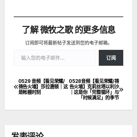
了解 微牧之歌 的更多信息
订阅即可将最新帖子发送到您的电子邮箱。
输入您的电子邮件…
订阅
0529 音频【看见荣耀/
0528音频【看见荣耀/祷
文
祷告火墙】莎拉惠顿｜这
告火墙】克莉丝塔以利沙
是帐棚时刻
｜这是你「完整循环」与
章
「时候满足」的季节
导
航
发表评论