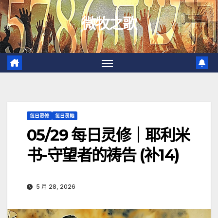
跳
微牧之歌
至
内
容
每日灵修
每日灵粮
05/29 每日灵修｜耶利米
书-守望者的祷告 (补14)
5 月 28, 2026