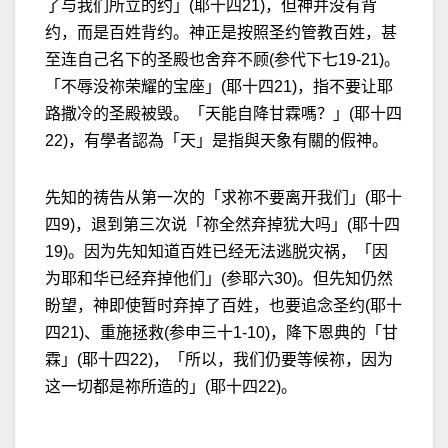
了与我们所立的约」(耶十四21)，但神并没有背
约，而是百姓背约。神正是按照圣约管教百姓，甚
至连自己名下的圣殿也舍弃不顾(参代下七19-21)。
「不辱没祢荣耀的宝座」(耶十四21)，指不要让耶
路撒冷的圣殿被毁。「天能自降甘霖嗎？」(耶十四
22)，有學者認為「天」是指與天象有關的假神。
先知的祷告从第一次的「求祢不要离开我们」(耶十
四9)，退到第三次说「祢全然弃掉犹大吗」(耶十四
19)。因为先知知道百姓已经无法逃脱灾祸，「因
为耶和华已经弃掉他们」(参耶六30)。但先知仍然
盼望，神即使暂时弃掉了百姓，也要追念圣约(耶十
四21)、重施拯救(参申三十1-10)，降下恩典的「甘
霖」(耶十四22)，「所以，我们仍要等候祢，因为
这一切都是祢所造的」(耶十四22)。