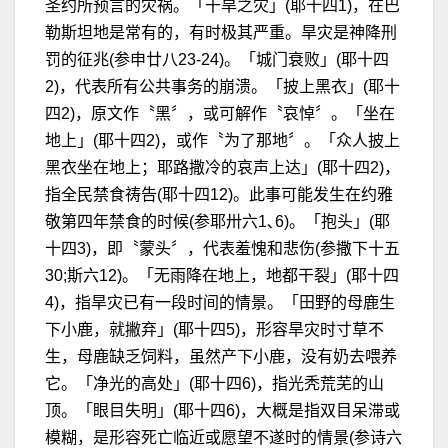
圣约所预言的灾祸。「干旱之灾」(耶十四1)，在巴
勒斯坦地是常有的，有时极其严重。旱灾是神降刑
罚的征兆(参申廿八23-24)。「城门衰败」(耶十四
2)，代表所有公共事务的崩溃。「披上黑衣」(耶十
四2)，原文作〝黑〞，或可解作〝哀悼〞。「坐在
地上」(耶十四2)，或作〝为了那地〞。「众人披上
黑衣坐在地上；耶路撒冷的哀声上达」(耶十四2)，
指全民禁食祷告(耶十四12)。此事可能发生在约雅
敬第四年禁食的时候(参耶卅六1､6)。「抱头」(耶
十四3)，即〝蒙头〞，代表羞愧和悲伤(参撒下十五
30;斯六12)。「无雨降在地上，地都干裂」(耶十四
4)，指旱灾已有一段时间的情景。「田野的母鹿生
下小鹿，就撇弃」(耶十四5)，形容旱灾时寸草不
生，母鹿缺乏饲料，虽然产下小鹿，没有奶去喂养
它。「净光的高处」(耶十四6)，指光秃荒芜的山
顶。「眼目失明」(耶十四6)，大概是指双目呆滞或
模糊，是形容死亡临近或愿望不遂时的情景(参诗六