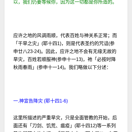
以，我们仍要等候你，因为这一切都是你所造的。
应许之地的风调雨顺，代表百姓与神关系正常；而
「干旱之灾」(耶十四1)，则是代表圣约的咒诅(参
申廿八23-24)。因此，应许之地不会有无缘无故的
旱灾，百姓若顺服神(参申十一13)，祂「必按时降
秋雨春雨」(参申十一14)。我们略做以下分述：
一.神宣告降灾 (耶十四1-6)
这里所描述的严重旱灾，只是全面管教的开始，后
面还有「刀剑、饥荒、瘟疫」(耶十四12)等一系列