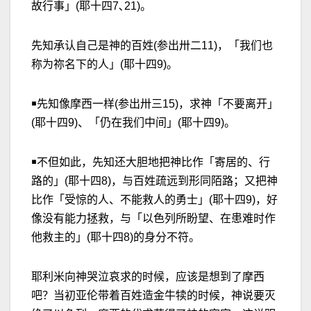
故行事」(耶十四7､21)。
先知承认自己是神的百姓(参出卅二11)，「我们也
称为祢名下的人」(耶十四9)。
￭先知像摩西一样(参出卅三15)，求神「不要离开」
(耶十四9)、「仍在我们中间」(耶十四9)。
￭不但如此，先知还大胆地把神比作「寄居的、行
路的」(耶十四8)，与百姓疏远到形同陌路；又把神
比作「受惊的人、不能救人的勇士」(耶十四9)，好
像没有能力拯救，与「以色列所盼望、在患难时作
他救主的」(耶十四8)的身分不符。
耶利米向神哭泣哀求的时候，应该是想到了摩西
吧？当初亚伦带着百姓造金牛犊的时候，神说要灭