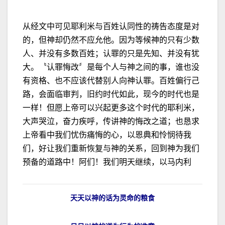
从经文中可见耶利米与百姓认同性的祷告态度是对
的，但神却仍然不应允他。因为等候神的只有少数
人、并没有多数百姓；认罪的只是先知、并没有犹
大。〝认罪悔改〞是每个人与神之间的事，谁也没
有资格、也不应该代替别人向神认罪。百姓偏行己
路，会面临审判，旧约时代如此，现今的时代也是
一样！但愿上帝可以兴起更多这个时代的耶利米，
大声哭泣，奋力疾呼，传讲神的悔改之道；也恳求
上帝看中我们忧伤痛悔的心，以恩典和怜悯待我
们，好让我们重新恢复与神的关系，回到神为我们
预备的道路中！阿们！我们明天继续，以马内利
天天以神的话为灵命的粮食