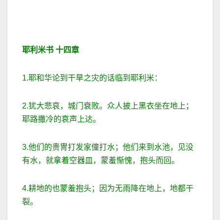
耶利米书
十四章
1.耶和华论到干旱之灾的话临到耶利米：
2.犹大悲哀，城门衰败。众人披上黑衣坐在地上；
耶路撒冷的哀声上达。
3.他们的贵冑打发家僮打水；他们来到水池，见没
有水，就拿着空器皿，蒙羞惭愧，抱头而回。
4.耕地的也蒙羞抱头；因为无雨降在地上，地都干
裂。