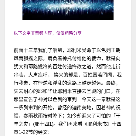
以下文字非音频内容，仅做粗略分享:
前面十三章我们了解到，耶利米受命于以色列王朝
风雨飘摇之际，肩负着神托付给他的使命，就是向
犹大和耶路撒冷的百姓传递悔改之道，然而他走街
串巷，大声疾呼， 换来的却是，百姓置若罔闻，我
行我素，在悖逆和淫乱的道路上越走越远。最终，
失去耐心的耶和华让耶利米直接去圣殿的门口，在
那里宣告了神对以色列的审判！今天这一章就是这
一系列审判的开始，曾经的迦南美地，因着神的祝
福，春雨秋雨按时降下；如今却迎来了可怕的「干
旱之灾」(耶十四1)。我们再来看《耶利米书》十四
章1-22节的经文：