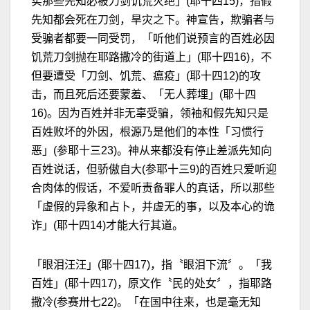
实那些先知必被刀剑饥荒灭绝」(耶十四15)，指假
先知都会死在刀剑，旱灾之下。神宣告，欺骗者与
受骗者都要一同受罚，「听他们说预言的百姓必因
饥荒刀剑抛在耶路撒冷的街道上」(耶十四16)，不
但要遭受「刀剑、饥荒、瘟疫」(耶十四12)的攻
击，而且死后还要蒙羞、「无人葬埋」(耶十四
16)。因为百姓并非无辜受骗，领袖和假先知只是
百姓败坏的外因，根源乃是他们的本性「习惯行
恶」(参耶十三23)。神从来都没有停止差派先知向
百姓说话，但骄傲自大(参耶十三9)的百姓只爱听迎
合肉体的假话，不爱听责备罪人的真话，所以那些
「虚假的异象和占卜，并虚无的事，以及本心的诡
诈」(耶十四14)才能大行其道。
「眼泪汪汪」(耶十四17)，指〝眼泪下流〞。「我
百姓」(耶十四17)，原文作〝民的处女〞，指耶路
撒冷(参赛卅七22)。「在国中往来，也是毫无知