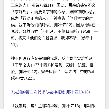
正直的人」(参诗八四11)。因此，百姓的祷告不必
「求好处」，而要寻求神的心意、跟随神的心意，
成为「行动正直的人」。神宣告「他们禁食的时
候，我不听他们的呼求」(耶十四12)，因为祂早已
说过，既然百姓「不听从，不侧耳而听」(参耶十一
8)，将来「他们必向我哀求，我却不听」(参耶十一
11)。
神不但没有应允先知的代求，反而宣告灾难将从
「干旱之灾」(耶十四1)扩展到「刀剑、饥荒、瘟
疫」(耶十四12)，完全应验〝西奈之约〞中的咒诅
(参申廿八22)。
3.先知的第二次代求与被神拒绝 (耶十四13-18)
「我就说：唉！主耶和华啊」(耶十四13)，耶利米