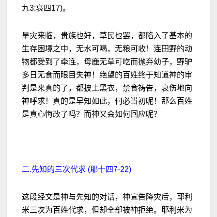
九3;哀四17)。
旱灾来临，贵族也好，草民也罢，都陷入了基本的
生存困境之中，无水可喝，无粮可收！连田野的动
物都受到了牵连，母鹿无草可吃而抛弃幼子，野驴
多日无食而眼目失神！绝望的百姓终于知道神的审
判是来真的了，都披上黑衣，禁食祷告，哀伤地向
神呼求！真的是早知如此，何必当初呢！那么百姓
是真心悔改了吗？而神又会如何回应呢？
二.先知的三次代求 (耶十四7-22)
这段经文是神与先知的对话，神宣告降灾后，耶利
米三次为百姓代求，但却全部被神拒绝。耶利米为