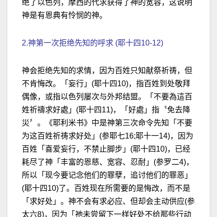
绝了以色列，摩西的代求获得了神的宽容，这说明
神是有恩典有怜悯的神。
2.神第一次拒绝先知的呼求 (耶十四10-12)
神会拒绝先知的求情，因为百姓只知献祭祈祷，但
不肯悔改。「妄行」(耶十四10)，指百姓到处敬拜
偶像，或指以色列屡次与外邦结盟。「不要為這百
姓祈禱求好處」(耶十四11)，「好處」指〝免去降
災〞。《耶利米书》中是神第三次命令先知「不要
为这百姓祈祷求好处」(参耶七16;耶十一14)，因为
百姓「喜爱妄行，不禁止脚步」(耶十四10)，已经
耗尽了神「丰富的恩慈、宽容、忍耐」(参罗二4)，
所以「现今要记念他们的罪孽，追讨他们的罪恶」
(耶十四10)了。百姓现在所需要的是悔改，而不是
「求好处」。神不会有求必应、但却会主动供应(参
太六8)，因为「祂未尝留下一样好处不给那些行动