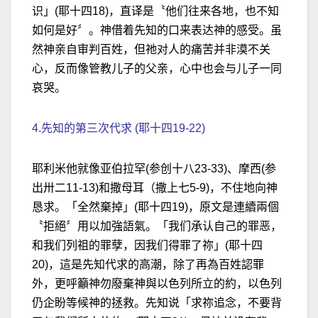
识」(耶十四18)，直译是〝他们往来各地，也不知
如何是好〞。神借着先知的口来表达神的感受。虽
然神亲自审判百姓，但祂对人的痛苦并非漠不关
心，反而像管教儿子的父亲，心中也会与儿子一同
哀哭。
4.先知的第三次代求 (耶十四19-22)
耶利米他就像亚伯拉罕(参创十八23-33)、摩西(参
出卅二11-13)和撒母耳（撒上七5-9)，不住地向神
恳求。「全然棄掉」(耶十四19)，原文是連續兩個
〝拒絕〞用以加強語氣。「我们承认自己的罪恶，
和我们列祖的罪孽，因我们得罪了祢」(耶十四
20)，這是先知代求的高潮，除了再為百姓認罪
外，更呼籲神勿廢棄神與以色列所立的約，以色列
仍企盼等候神的拯救。先知说「求祢追念，不要背