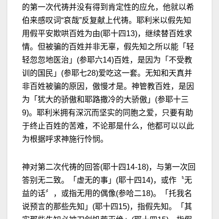
的第一次代祷并没有得到肯定性的应允，他就以希
伯来感叹词“哀哉”反复献上代祷。耶利米以假先知
用假平安欺哄百姓为由(耶十四13)，继续替百姓求
情。但被骗的百姓并非无辜，假先知之所以能「轻
轻忽忽地医治」(参耶六14)百姓，是因为「不受教
训的国民」(参耶七28)爱吃这一套。无知和天真并
非百姓被骗的原因，傲慢才是。神管教百姓，是因
为「犹大的骄傲和耶路撒冷的大骄傲」(参耶十三
9)。耶利米拥有深沉而坚实的同胞之爱，只要有助
于终止百姓的苦难，不论那是什么，他都可以以此
为根据呼求神施行怜悯。
神对第二次代祷的回答(耶十四14-18)，与第一次回
答别无二致。「虚无的事」(耶十四14)，或作〝无
益的话〞，或指无用的偶像(参哈二18)。「托我名
说预言的那些先知」(耶十四15)，指假先知。「其