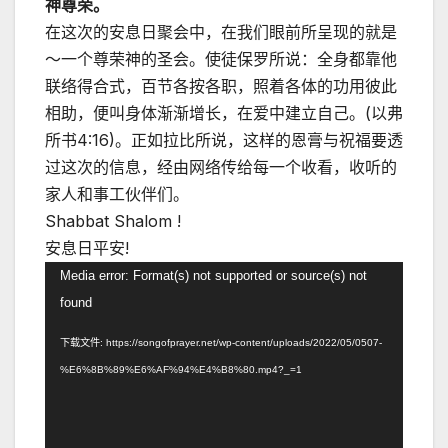
神尊荣。
在这次的安息日聚会中，在我们眼前所呈现的就是
～一个尊荣神的圣会。使徒保罗所说：全身都靠他
联络得合式，百节各按各职，照着各体的功用彼此
相助，便叫身体渐渐增长，在爱中建立自己。(以弗
所书4:16)。正如拉比所说，这样的恩膏与祝福要透
过这次的信息，经由网络传给每一个收看，收听的
家人和事工伙伴们。
Shabbat Shalom !
安息日平安!
视
Media error: Format(s) not supported or source(s) not
频
found
播
下载文件: https://songofprayer.net/wp-content/uploads/2022/05/0507-
放
%E6%8B%89%E6%AF%94%E4%B8%80.mp4?_=1
器