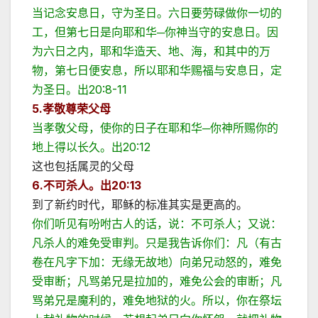
当记念安息日，守为圣日。六日要劳碌做你一切的
工，但第七日是向耶和华─你神当守的安息日。因
为六日之内，耶和华造天、地、海，和其中的万
物，第七日便安息，所以耶和华赐福与安息日，定
为圣日。出20:8-11
5.孝敬尊荣父母
当孝敬父母，使你的日子在耶和华─你神所赐你的
地上得以长久。出20:12
这也包括属灵的父母
6.不可
杀人。出
20:13
到了新约时代，耶稣的标准其实是更高的。
你们听见有吩咐古人的话，说：不可杀人；又说：
凡杀人的难免受审判。只是我告诉你们：凡（有古
卷在凡字下加：无缘无故地）向弟兄动怒的，难免
受审断；凡骂弟兄是拉加的，难免公会的审断；凡
骂弟兄是魔利的，难免地狱的火。所以，你在祭坛