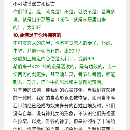
不可散播谣言和谎言
你们的话，是，就说是；不是，就说不是；若再多
说，就是出于那恶者（或作：就是从恶里出来
的）。太5:37
10.要满足于你所拥有的
不可贪恋人的房屋；也不可贪恋人的妻子、仆婢、
牛驴，并他一切所有的。出20:17
敬虔加上知足的心便是大利了。提前6:6
希伯来书4:12 神的道是活泼的，是有功效的，比一
切两刃的剑更快，甚至魂与灵，骨节与骨髓，都能
刺入、剖开，连心中的思念和主意都能辨明。
对齐神的法则，使我们的心被转化。当我们尊荣神
的十诫时，我们的自我形象会被恢复，如同当年摩
西带领经已经成为奴隶身分的百姓出埃及时，他们
没有自尊、没有神儿女的形象，不认识他们先祖亚
伯拉罕、以撒，雅各的神了。但是神颁布了十诫给
他们，恢复他们的自尊。如今也是，当我们尊荣十