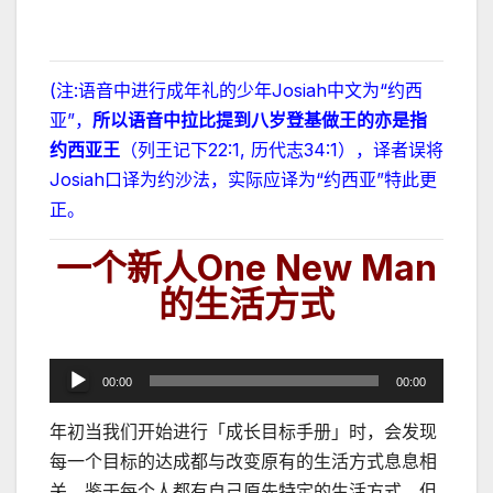
(注:语音中进行成年礼的少年Josiah中文为“约西
亚”，
所以语音中拉比提到八岁登基做王的亦是指
约西亚王
（列王记下22:1, 历代志34:1），译者误将
Josiah口译为约沙法，实际应译为“约西亚”特此更
正。
一个新人
One New Man
的生活方式
音
00:00
00:00
频
年初当我们开始进行「成长目标手册」时，会发现
播
每一个目标的达成都与改变原有的生活方式息息相
放
关。鉴于每个人都有自己原先特定的生活方式，但
器