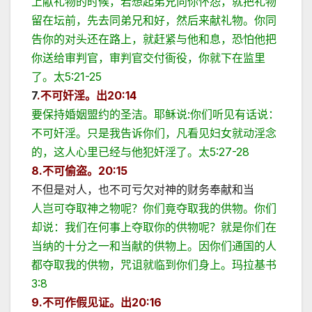
上献礼物的时候，若想起弟兄向你怀怨，就把礼物
留在坛前，先去同弟兄和好，然后来献礼物。你同
告你的对头还在路上，就赶紧与他和息，恐怕他把
你送给审判官，审判官交付衙役，你就下在监里
了。太5:21-25
7
.不可奸淫。出
20:14
要保持婚姻盟约的圣洁。耶稣说:你们听见有话说：
不可奸淫。只是我告诉你们，凡看见妇女就动淫念
的，这人心里已经与他犯奸淫了。太5:27-28
8.不可偷盗。
20:15
不但是对人，也不可亏欠对神的财务奉献和当
人岂可夺取神之物呢？你们竟夺取我的供物。你们
却说：我们在何事上夺取你的供物呢？就是你们在
当纳的十分之一和当献的供物上。因你们通国的人
都夺取我的供物，咒诅就临到你们身上。玛拉基书
3:8
9.不可作假见证。出
20:16