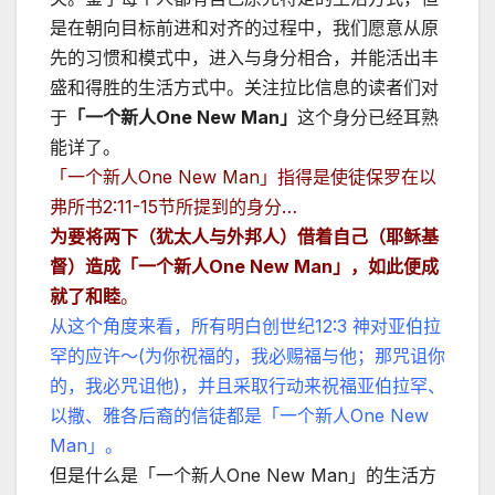
是在朝向目标前进和对齐的过程中，我们愿意从原
先的习惯和模式中，进入与身分相合，并能活出丰
盛和得胜的生活方式中。关注拉比信息的读者们对
于
「一个新人
One New Man
」
这个身分已经耳熟
能详了。
「一个新人One New Man」指得是使徒保罗在以
弗所书2:11-15节所提到的身分…
为要将两下（犹太人与外邦人）借着自己（耶稣基
督）造成「一个新人
One New Man
」，如此便成
就了和睦
。
从这个角度来看，所有明白创世纪12:3 神对亚伯拉
罕的应许～(为你祝福的，我必赐福与他；那咒诅你
的，我必咒诅他)，并且采取行动来祝福亚伯拉罕、
以撒、雅各后裔的信徒都是「一个新人One New
Man」。
但是什么是「一个新人One New Man」的生活方