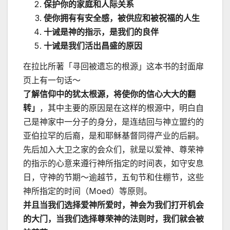
保护你的家庭和人际关系
使你拥有有安全感，被供应和被祝福的人生
十诫是神的指示，是我们的良伴
十诫是我们活出昌盛的原因
在拉比所著「寻回被遗忘的根源」这本书的封面扉
页上有一句话～
了解信仰中的犹太根源，将使你的信心大大的翻
转」
，其中主要的原因是在这样的根源中，明白自
己是神家中一分子的身分，是连结回与神立盟约的
亚伯拉罕的后裔，是和耶稣基督同得产业的后嗣。
先后加入大卫之家的会众们，就是以爱神、尊荣神
的指示的心意来遵行神所指定的时间表，如守安息
日，守神的节期～逾越节，五旬节和住棚节，这些
神所指定的时间（Moed）等原则。
并且当我们选择爱神所爱时，神会为我们打开机会
的大门，当我们选择尊荣神的法则时，我们就会被