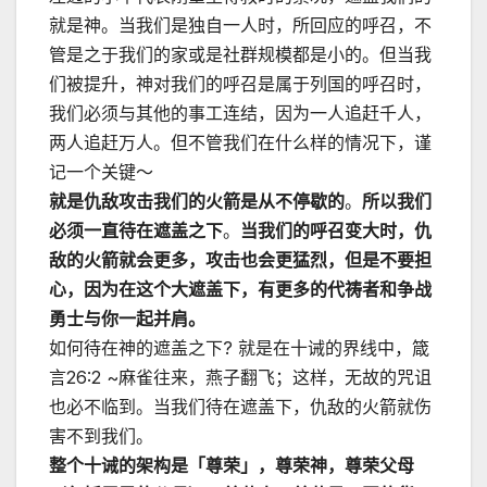
就是神。当我们是独自一人时，所回应的呼召，不
管是之于我们的家或是社群规模都是小的。但当我
们被提升，神对我们的呼召是属于列国的呼召时，
我们必须与其他的事工连结，因为一人追赶千人，
两人追赶万人。但不管我们在什么样的情况下，谨
记一个关键～
就是仇
敌攻击我们的火箭是从不停歇的
。
所以我们
必须一直待在遮盖之下
。
当我们的呼召变大时，仇
敌的火箭就会更多，攻击也会更猛烈，但是不要担
心，因为在这个大遮盖下，有更多的代祷者和争战
勇士与你一起并肩。
如何待在神的遮盖之下? 就是在十诫的界线中，箴
言26:2 ~麻雀往来，燕子翻飞；这样，无故的咒诅
也必不临到。当我们待在遮盖下，仇敌的火箭就伤
害不到我们。
整个十诫的架构是「尊荣」，尊荣神，尊荣父母