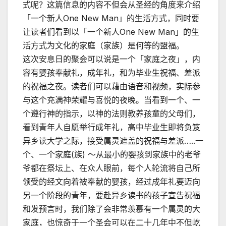
式呢？这篇信息的内容不但会从圣经的角度来介绍
「一个新人One New Man」的生活方式，同时要
让读者们看到以「一个新人One New Man」的生
活方式为文化的家庭（家族）是何等的盟福。
这次安息日的聚会可以说是一个「家庭之夜」，内
容有婴孩奉献礼，成年礼，和为毕业生祝福、差派
的祝福之夜。读者们可以藉由语音和视频，实际参
与这个充满神荣耀与喜悦的夜晚。当看到一个、一
个遵行神的指示，以神的法则教养孩童的父母们，
看到青年人自愿举行成年礼，高中毕业生即将负笈
异乡读大学之际，接受属灵遮盖的祝福与差派…..一
个、一个家庭(族) ～从最小的婴孩到家族中的老爷
爷都在祭坛上、在众人眼前，每个人轮流将自己所
领受的经文向着被奉献的婴孩，经过成年礼要迈向
另一个阶段的青年，要赴异乡读书的孩子宣告祝福
和发预言时，我们除了会非常羡慕有一个属灵的大
家庭，也惊奇于一个圣会可以在二十几年中不但屹