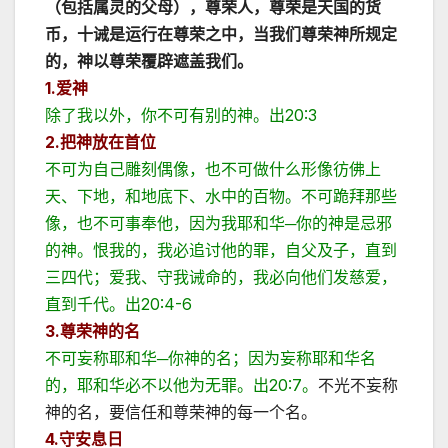
（包括属灵的父母），尊荣人，尊荣是天国的货
币，十诫是运行在尊荣之中，当我们尊荣神所规定
的，神以尊荣覆辟遮盖我们。
1.爱神
除了我以外，你不可有别的神。出20:3
2.把神放在首位
不可为自己雕刻偶像，也不可做什么形像彷佛上
天、下地，和地底下、水中的百物。不可跪拜那些
像，也不可事奉他，因为我耶和华─你的神是忌邪
的神。恨我的，我必追讨他的罪，自父及子，直到
三四代；爱我、守我诫命的，我必向他们发慈爱，
直到千代。出20:4-6
3.尊荣神的名
不可妄称耶和华─你神的名；因为妄称耶和华名
的，耶和华必不以他为无罪。出20:7。
不光不妄称
神的名，要信任和尊荣神的每一个名。
4.守安息日