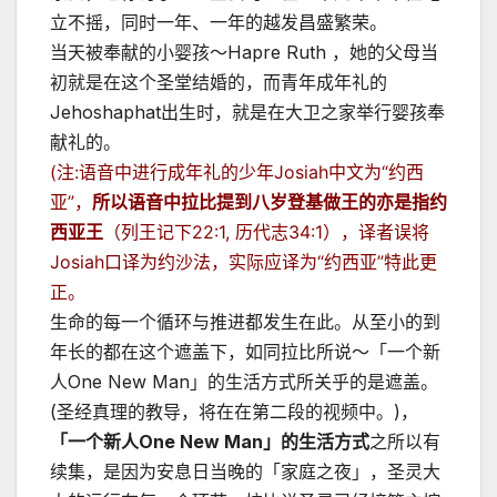
立不摇，同时一年、一年的越发昌盛繁荣。
当天被奉献的小婴孩～Hapre Ruth ，她的父母当
初就是在这个圣堂结婚的，而青年成年礼的
Jehoshaphat出生时，就是在大卫之家举行婴孩奉
献礼的。
(注:语音中进行成年礼的少年Josiah中文为“约西
亚”，
所以语音中拉比提到八岁登基做王的亦是指约
西亚王
（列王记下22:1, 历代志34:1），译者误将
Josiah口译为约沙法，实际应译为“约西亚”特此更
正。
生命的每一个循环与推进都发生在此。从至小的到
年长的都在这个遮盖下，如同拉比所说～「一个新
人One New Man」的生活方式所关乎的是遮盖。
(圣经真理的教导，将在在第二段的视频中。)，
「一个新人
One New Man
」的生活方式
之所以有
续集，是因为安息日当晚的「家庭之夜」，圣灵大