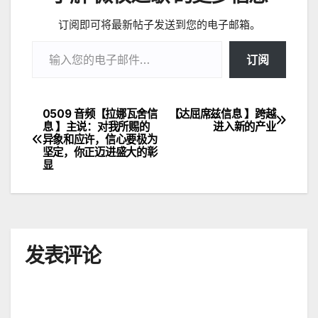
订阅即可将最新帖子发送到您的电子邮箱。
输入您的电子邮件…
订阅
0509 音频【拉娜瓦舍信
【达屈席兹信息 】跨越
文
息 】主说：对我所赐的
进入新的产业
异象和应许，信心要极为
章
坚定，你正迈进盛大的彰
显
导
航
发表评论