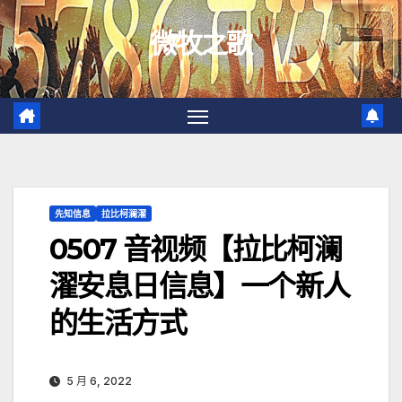
跳
微牧之歌
至
内
容
先知信息
拉比柯澜濯
0507 音视频【拉比柯澜
濯安息日信息】一个新人
的生活方式
5 月 6, 2022