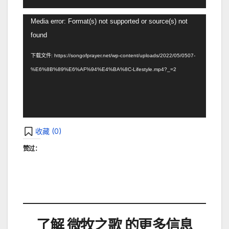
视
Media error: Format(s) not supported or source(s) not
频
found
播
下载文件: https://songofprayer.net/wp-content/uploads/2022/05/0507-
放
%E6%8B%89%E6%AF%94%E4%BA%8C-Lifestyle.mp4?_=2
器
收藏 (
0
)
赞过：
了解 微牧之歌 的更多信息