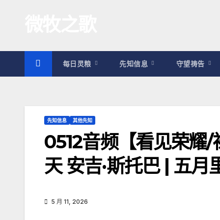
跳
微牧之歌
至
内
容
每日灵粮
先知信息
守望祷告
先知信息
其他先知
0512音频【看见荣耀
天 安吉·斯托巴 | 五
5 月 11, 2026