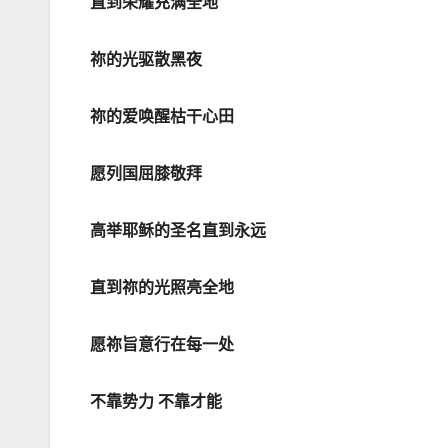
直到荣耀充满全地
祢的光驱散黑夜
祢的爱唤醒枯干心田
愿列国屈膝敬拜
高举耶稣的圣名直到永
远
直到祢的光照亮全地
愿祢旨意行在每一处
不靠势力
不靠才能