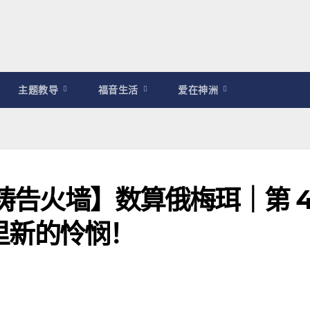
主题教导
福音生活
爱在神洲
/祷告火墙】数算俄梅珥｜第 4
月里新的怜悯！