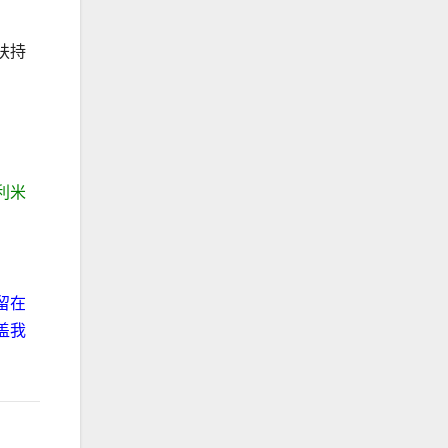
扶持
利米
留在
盖我