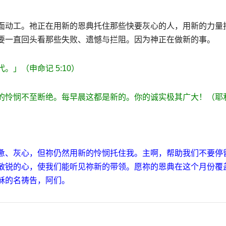
面动工。祂正在用新的恩典托住那些快要灰心的人，用新的力量
要一直回头看那些失败、遗憾与拦阻。因为神正在做新的事。
代。」（申命记
5:10
）
的怜悯不至断绝。每早晨这都是新的。你的诚实极其广大！（耶
惫、灰心，但祢仍然用新的怜悯托住我。
主啊，帮助我们不要停
敏锐的心，使我们能听见祢新的带领。愿祢的恩典在这个月份覆
稣的名祷告，阿们。