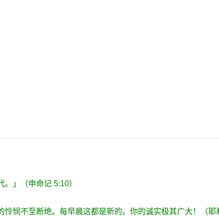
代。」（申命记
5:10
）
的怜悯不至断绝。每早晨这都是新的。你的诚实极其广大！（耶