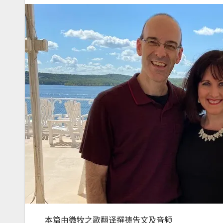
本篇由微牧之歌翻译撰祷告文及音频