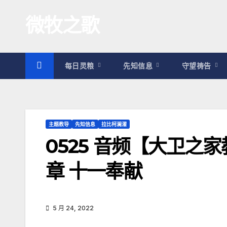
跳
微牧之歌
至
内
容
每日灵粮
先知信息
守望祷告
主题教导
先知信息
拉比柯澜濯
0525 音频【大卫
章 十一奉献
5 月 24, 2022