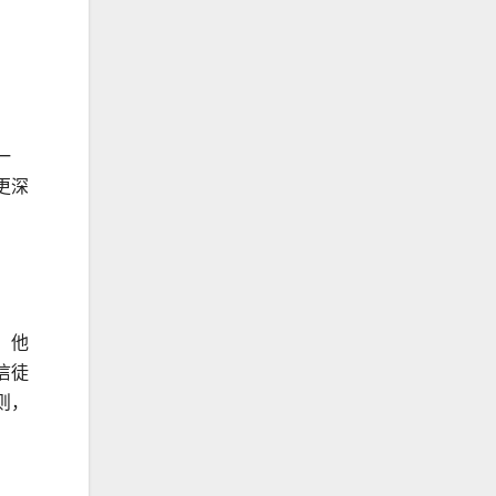
一
更深
，他
信徒
则，