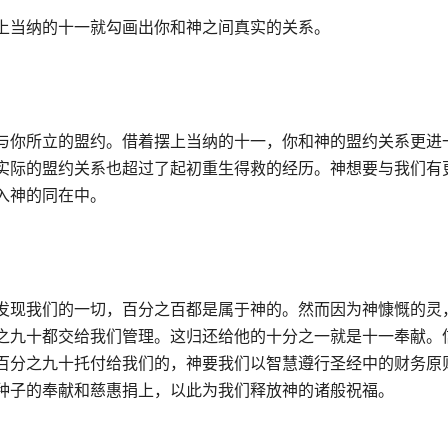
上当纳的十一就勾画出你和神之间真实的关系。
与你所立的盟约。借着摆上当纳的十一，你和神的盟约关系更进
实际的盟约关系也超过了起初重生得救的经历。神想要与我们有
入神的同在中。
发现我们的一切，百分之百都是属于神的。然而因为神慷慨的灵
之九十都交给我们管理。这归还给他的十分之一就是十一奉献。
百分之九十托付给我们的，神要我们以智慧遵行圣经中的财务原
h、种子的奉献和慈惠捐上，以此为我们释放神的诸般祝福。