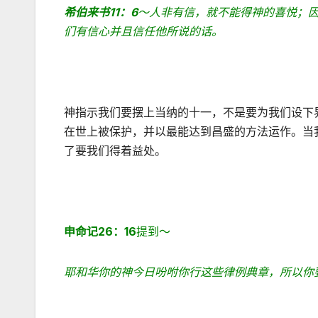
希伯来书
11
：
6
～人非有信，就不能得神的喜悦；
们有信心并且信任他所说的话。
神指示我们要摆上当纳的十一，不是要为我们设下
在世上被保护，并以最能达到昌盛的方法运作。当
了要我们得着益处。
申命记
26
：
16
提到～
耶和华你的神今日吩咐你行这些律例典章，所以你