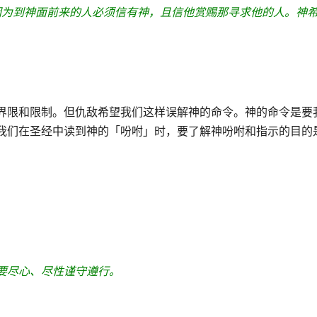
因为到神面前来的人必须信有神，且信他赏赐那寻求他的人。神
界限和限制。但仇敌希望我们这样误解神的命令。神的命令是要
我们在圣经中读到神的「吩咐」时，要了解神吩咐和指示的目的
要尽心、尽性谨守遵行。