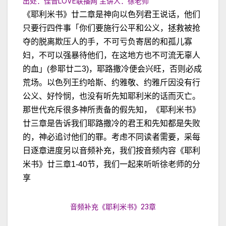
出处：佳音LOVE联播网 主讲人：徐老师
《耶利米书》廿二章是神向以色列君王说话，他们
只要行四件事「你们要施行公平和公义，拯救被抢
夺的脱离欺压人的手，不可亏负寄居的和孤儿寡
妇，不可以强暴待他们，在这地方也不可流无辜人
的血」(参耶廿二3)，耶路撒冷便会兴旺，否则必成
荒场。以色列王约哈斯、约雅敬、约雅斤因没有行
公义、好怜悯，也没有听先知耶利米的话而灭亡。
那世代充斥很多神所责备的假先知，《耶利米书》
廿三章是告诉我们耶路撒冷的君王和先知都是失败
的，神必追讨他们的罪。考虑不同读者需要，采每
日逐章进度另以音频补充，我们按音频内容《耶利
米书》廿三章1-40节，我们一起来听听徐老师的分
享
音频补充《耶利米书》23章