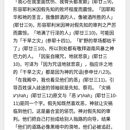
「我心在我里面忧伤、我骨头都发颤」(耶廿三9)，
形容耶利米因假先知的败坏程度而震惊。「因耶和
华和祂的圣言，我像醉酒的人，像被酒所胜的人」
(耶廿三9)，形容耶利米因神对假先知的审判之严厉
而震惊。「地满了行淫的人」(耶廿三10)，可能因
为「干旱之灾」(参耶十四1)，「旷野的草场都枯干
了」(耶廿三10)，所以到处都有敬拜迦南风暴之神
巴力的人。「因妄自赌咒，地就悲哀」(耶廿三
10)，可译为「因为咒诅地就悲哀」，指应许之地
的「干旱之灾」都是因为神的咒诅(参申廿八23)。
「在我殿中，我也看见他们的恶」(耶廿三11)，引
导百姓误入歧途的领袖就是先知、祭司。「灾祸
רַע/rah」(耶廿三12)原文与「恶 רַע/rah」(耶廿三10-
11)是同一个字。假先知既然喜欢恶，神就让灾祸
临到他们，这是最合宜的惩罚。神对假先知的审
判。他们把自己打扮成给别人指路的向导，结果
「他们的道路必像黑暗中的滑地，他们必被追赶，