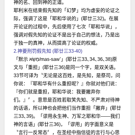
神的名、回到神的正道。
耶利米在结束假先知的「幻梦」均为虚妄的论证之
际，强调了这是「耶和华说的」(耶廿三32)。在展
开论证的过程中，先后使用了七次「耶和华说」，
强调对假先知的论证不是出于自己的想法，乃是出
于独一的真神，从而提高了论证的权威。
2.神要刑罚假先知 (耶廿三33-40)
「默示 מַשָּׂא/mas-saw’」(耶廿三33､34､36､38)原
文与「重担」(耶廿三36)是同一个字，是双关语。
33节可译为〝无论是这百姓，是先知，是祭司，问
你说：『耶和华有什么重担呢？』你就对他们说：
『你们就是重担，耶和华说：我要撇弃你
们。』〞。意思是百姓若取笑先知、不严肃对待神
的话语，所以神也会把他们当作重担「撇弃」(耶廿
三33､39)。「谬用永生神、万军之耶和华——我们
神的言语」(耶廿三36)，「谬用」的字面意义是
〝言行一反常态〞，在圣经中指信徒的言行与心思