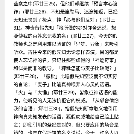
鉴察之中(耶廿三25)，但他们却继续「预言本心诡
诈」(耶廿三26)，不知悬崖勒马、迷途知返，已经
无知无畏到了极点，神「必与他们反对」(耶廿三
31)。神责备假先知「将所做的梦对邻舍述说，想
要使我的百姓忘记我的名」(耶廿三27)，今天的假
教师也总是利用难以验证的「异梦、异象」来吸引
听众。古往今来的假先知无论怎样表演，目的都是
使人忘记神的名，只记住那些虚假的「神迹奇事」
和似是而非的教导。「糠秕怎能与麦子比较呢？」
(耶廿三28)，「糠秕」比喻假先知空泛而不切实际
的言论；「麦子」比喻真神喂养人心灵的话语。
「火」与「大锤」(耶廿三29)，皆象征神话语的能
力，使听见的人无法抗拒它的权威。「从邻舍偷窃
我的言语」(耶廿三30)，指假先知断章取义地引用
神向真先知发表的话语，狐假虎威地给自己脸上贴
金；即使引用的圣经是对的，但只要应用的场合是
错的，也是在假托神的名义说谎。今天，许多人以