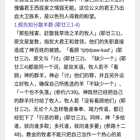
傀儡君王西底家之懦弱无能。这位公义的君王乃出
自大卫族系，是以色列人得救的盼望。
1.假先知分散羊群 (耶廿三1-4)
「那些残害、赶散我草场之羊的牧人」(耶廿三1)，
原文是复数，指犹大君王和首领，他们的失职直接
造成了神百姓的被掳。「看顾 פָּקַד/paw-kad’」(耶
廿三2)，原文与「讨」(耶廿三2)、「缺少一个」(耶
廿三4)都是同一个词，是双关语。牧人若不「看
顾」神的群羊，神必「讨」他们的罪，并且另外设
立好牧人，确保自己所拣选的羊「不缺少一个」、
「一个也不失落」(参约六39)。神既然已经把自己
的群羊托付给了牧人，牧人若「没有看顾他们」(耶
廿三2)，无论个人怎样敬虔事奉、竭力传道，都已
经犯下了「行恶的罪」(耶廿三2)。同样，神「多给
谁，就向谁多取；多托谁，就向谁多要」(参路十二
48)，教会的牧者不能只把自己当作一个热心的弟