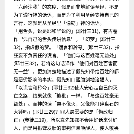
〝六经注我〞的态度、似是而非地解读圣经，不是
为了遵行神的话语，而是为了利用圣经支持自己的
言行，这就是从圣经里「偷窃」神的话语。
「用舌头，说是耶和华说的」(耶廿三31)，有古卷
作〝凭自己的舌头传讲信息〞。「幻梦」(耶廿三
32)，指虚假的梦。「谎言和矜夸」(耶廿三32)，指
狂妄不负责任的谎言。「他们与这百姓毫无益处」
(耶廿三32)，若将这句话译作〝他们对百姓百害而
无一益〞，更加清楚地描述了假先知带给百姓的都
是恶劣影响的事实。假先知口蜜腹剑地谄媚人，
「以谎言和矜夸」(耶廿三32)使人安心走自己的灭
亡之路，结果就像「糠秕」一样，「与这百姓毫无
益处」。而神的话「岂不像火，又像能打碎盘石的
大锤吗」(耶廿三29)？罪人最需要的是「悔改归
正」(参徒三19)，所以真先知都不会用好话来讨好
人，而是用振聋发聩的审判信息唤醒人，使人敬畏