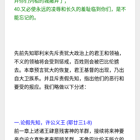
并你们列祖的城撇弃了；
40.又必使永远的凌辱和长久的羞耻临到你们，是不
能忘记的。
先前先知耶利米先斥责犹大政治上的君王和领袖，
不义的领袖将会受到惩戒，百姓则会被巴比伦掳
去。本章预言犹大的恢复，君王基督的出现，乃出
自大卫族系。并且斥责假先知，指出他们的恶行和
要受的报应。我们略做以下分述：
一.论假先知，许公义王 (耶廿三1-8)
前一章上述诸王肆意残害神的羊群，接续将来神要
亲自设立真牧者来照顾羊群，不像巴比伦王所立的