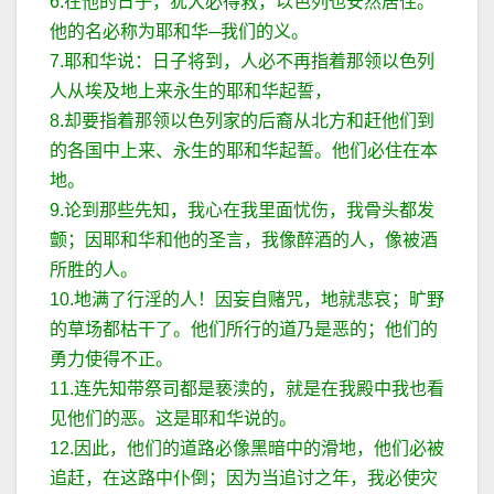
6.在他的日子，犹大必得救，以色列也安然居住。
他的名必称为耶和华─我们的义。
7.耶和华说：日子将到，人必不再指着那领以色列
人从埃及地上来永生的耶和华起誓，
8.却要指着那领以色列家的后裔从北方和赶他们到
的各国中上来、永生的耶和华起誓。他们必住在本
地。
9.论到那些先知，我心在我里面忧伤，我骨头都发
颤；因耶和华和他的圣言，我像醉酒的人，像被酒
所胜的人。
10.地满了行淫的人！因妄自赌咒，地就悲哀；旷野
的草场都枯干了。他们所行的道乃是恶的；他们的
勇力使得不正。
11.连先知带祭司都是亵渎的，就是在我殿中我也看
见他们的恶。这是耶和华说的。
12.因此，他们的道路必像黑暗中的滑地，他们必被
追赶，在这路中仆倒；因为当追讨之年，我必使灾