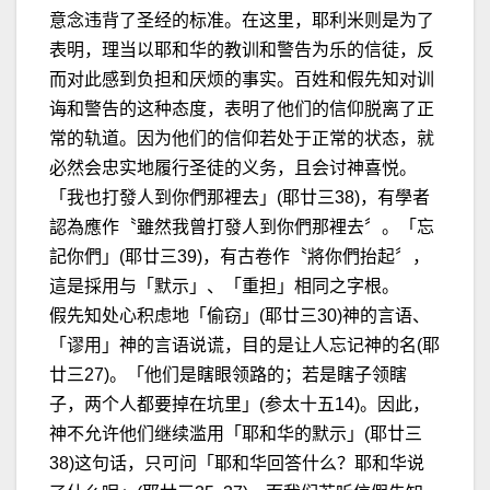
意念违背了圣经的标准。在这里，耶利米则是为了
表明，理当以耶和华的教训和警告为乐的信徒，反
而对此感到负担和厌烦的事实。百姓和假先知对训
诲和警告的这种态度，表明了他们的信仰脱离了正
常的轨道。因为他们的信仰若处于正常的状态，就
必然会忠实地履行圣徒的义务，且会讨神喜悦。
「我也打發人到你們那裡去」(耶廿三38)，有學者
認為應作〝雖然我曾打發人到你們那裡去〞。「忘
記你們」(耶廿三39)，有古卷作〝將你們抬起〞，
這是採用与「默示」、「重担」相同之字根。
假先知处心积虑地「偷窃」(耶廿三30)神的言语、
「谬用」神的言语说谎，目的是让人忘记神的名(耶
廿三27)。「他们是瞎眼领路的；若是瞎子领瞎
子，两个人都要掉在坑里」(参太十五14)。因此，
神不允许他们继续滥用「耶和华的默示」(耶廿三
38)这句话，只可问「耶和华回答什么？耶和华说