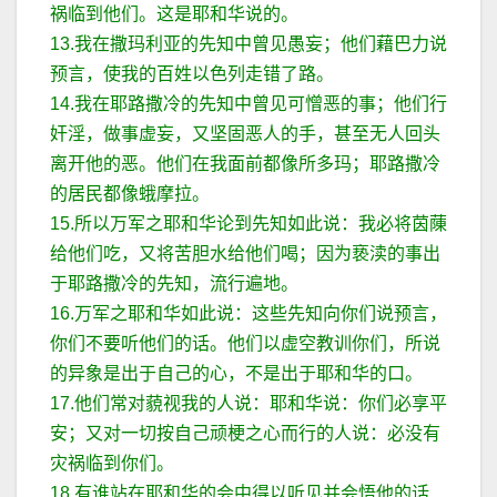
祸临到他们。这是耶和华说的。
13.我在撒玛利亚的先知中曾见愚妄；他们藉巴力说
预言，使我的百姓以色列走错了路。
14.我在耶路撒冷的先知中曾见可憎恶的事；他们行
奸淫，做事虚妄，又坚固恶人的手，甚至无人回头
离开他的恶。他们在我面前都像所多玛；耶路撒冷
的居民都像蛾摩拉。
15.所以万军之耶和华论到先知如此说：我必将茵蔯
给他们吃，又将苦胆水给他们喝；因为亵渎的事出
于耶路撒冷的先知，流行遍地。
16.万军之耶和华如此说：这些先知向你们说预言，
你们不要听他们的话。他们以虚空教训你们，所说
的异象是出于自己的心，不是出于耶和华的口。
17.他们常对藐视我的人说：耶和华说：你们必享平
安；又对一切按自己顽梗之心而行的人说：必没有
灾祸临到你们。
18.有谁站在耶和华的会中得以听见并会悟他的话