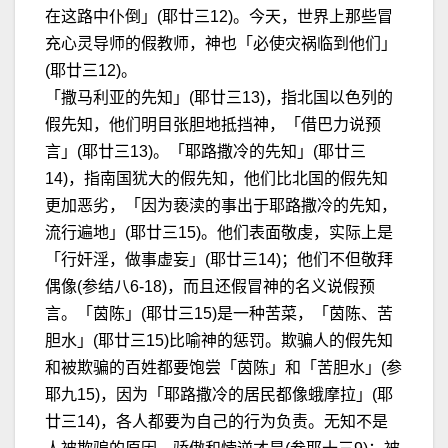
在这路中仆倒」(耶廿三12)。今天，世界上那些冒
充心灵导师的假教师，神也「必使灾祸临到他们」
(耶廿三12)。
「撒马利亚的先知」(耶廿三13)，指北国以色列的
假先知，他们明目张胆地抵挡神，「借巴力说预
言」(耶廿三13)。「耶路撒冷的先知」(耶廿三
14)，指南国犹大的假先知，他们比北国的假先知
更加恶劣，「因为亵渎的事出于耶路撒冷的先知，
流行遍地」(耶廿三15)。他们表面敬虔，实际上是
「行奸淫，做事虚妄」(耶廿三14)；他们不但敬拜
偶像(参结八6-18)，而且还假冒神的名义说假预
言。「茵陈」(耶廿三15)是一种苦菜，「茵陈、苦
胆水」(耶廿三15)比喻神的惩罚。欺骗人的假先知
和被欺骗的百姓都要饱尝「茵陈」和「苦胆水」(参
耶九15)，因为「耶路撒冷的居民都像蛾摩拉」(耶
廿三14)，各人都要为自己的行为负责。无知不是