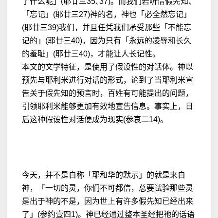
了什么呢」(耶廿三35､37)。而我们若听信假先知、
「忘记」(耶廿三27)神的名，神也「必全然忘记」
(耶廿三39)我们，并且任凭我们承受那些「不能忘
记的」(耶廿三40)，因为只有「永远的凌辱和长久
的羞耻」(耶廿三40)，才能让人长记性。
本文的文学特征，是使用了假设性的对话体。神以
预先与耶利米进行对话的形式，论到了当耶利米宣
告关于假先知的预言时，百姓有可能提出的问题，
引领耶利米能够更加有效地宣告信息。事实上，日
后这种假设性对话便成为现实(参哀二14)。
今天，并不是自称「耶和华的默示」的就是来自
神，「一切的灵，你们不可都信，总要试验那些灵
是出于神的不是，因为世上有许多假先知已经出来
了」(参约壹四1)。神已经通过整本圣经把祂的话语