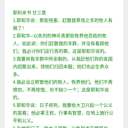
耶利米书 廿三章
1.耶和华说：那些残害、赶散我草场之羊的牧人有
祸了！
2.耶和华─以色列的神斥责那些牧养他百姓的牧
人，如此说：你们赶散我的羊群，并没有看顾他
们；我必讨你们这行恶的罪。这是耶和华说的。
3.我要将我羊群中所余剩的，从我赶他们到的各国
内招聚出来，领他们归回本圈；他们也必生养众
多。
4.我必设立照管他们的牧人，牧养他们。他们不再
惧怕，不再惊惶，也不缺少一个；这是耶和华说
的。
5.耶和华说：日子将到，我要给大卫兴起一个公义
的苗裔；他必掌王权，行事有智慧，在地上施行公
平和公义。