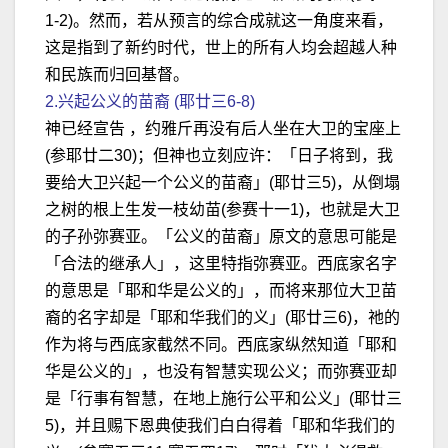
1-2)。然而，若从预言的综合成就这一角度来看，
这是指到了新约时代，世上的所有人均会超越人种
和民族而归回基督。
2.兴起公义的苗裔 (耶廿三6-8)
神已经宣告 ，约雅斤再没有后人坐在大卫的宝座上
(参耶廿二30)；但神也立刻应许：「日子将到，我
要给大卫兴起一个公义的苗裔」(耶廿三5)，从倒塌
之树的根上生发一枝幼苗(参赛十一1)，也就是大卫
的子孙弥赛亚。「公义的苗裔」原文的意思可能是
「合法的继承人」，这里特指弥赛亚。西底家名字
的意思是「耶和华是公义的」，而将来那位大卫苗
裔的名字却是「耶和华我们的义」(耶廿三6)，祂的
作为将与西底家截然不同。西底家纵然知道「耶和
华是公义的」，也没有智慧实现公义；而弥赛亚却
是「行事有智慧，在地上施行公平和公义」(耶廿三
5)，并且赐下恩典使我们白白得着「耶和华我们的