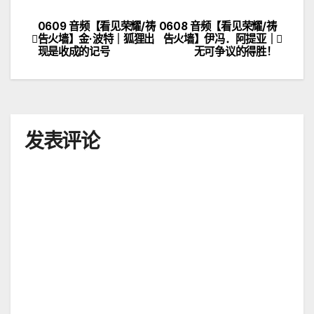
0609 音频【看见荣耀/祷
0608 音频【看见荣耀/祷
文
告火墙】金·波特｜狐狸出
告火墙】伊冯．阿提亚｜
现是收成的记号
无可争议的得胜！
章
导
航
发表评论