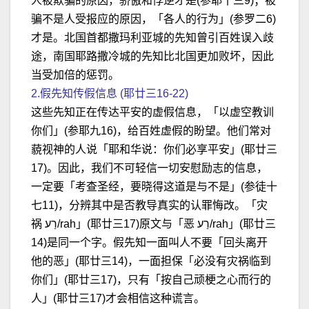
人被欺骗的原因，骄傲和悖逆才是(参耶十三9)；被
骗不是人受报应的原因，「各人的行为」(参罗二6)
才是。北国首都撒玛利亚城的先知曾引百姓误入歧
途，南国耶路撒冷城的先知比北国更加败坏，因此
当受加倍的惩罚。
2.假先知传假信息 (耶廿三16-22)
这些先知正在传达平安的虚假信息，「以虚空教训
你们」(参耶九16)，给百姓虚假的盼望。他们常对
藐视神的人说「耶和华说：你们必享平安」(耶廿三
17)。因此，我们不可轻信一切安慰励志的信息，
一定要「考查圣经，要晓得这道是与不是」(参徒十
七11)，分辨其中是否教导真实的认罪悔改。「灾
祸 רַע/rah」(耶廿三17)原文与「恶 רַע/rah」(耶廿三
14)是同一个字。假先知一面叫人不要「回头离开
他的恶」(耶廿三14)，一面担保「必没有灾祸临到
你们」(耶廿三17)，只有「按自己顽梗之心而行的
人」(耶廿三17)才会相信这种谎言。