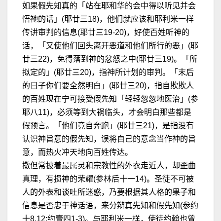
如果假先知真的「站在耶和华的会中得以听见并会
悟祂的话」(耶廿三18)，他们就应该和耶利米一样
传讲审判的信息(耶廿三19-20)，好使百姓听神的
话，「又使他们回头离开恶道和他们所行的恶」(耶
廿三22)，免得落到神的忿怒之中(耶廿三19)。「所
拟定的」(耶廿三20)，指神所计划的审判。「末后
的日子你们要全然明白」(耶廿三20)，指自欺欺人
的百姓现在宁可接受假先知「轻轻忽忽地医治」(参
耶八11)，必须等到大祸临头，才会明白那些都是
假预言。「他们竟自奔跑」(耶廿三21)，是指没有
认识神旨意的假先知，误将自己的意念当作神的旨
意，而热火冲天地向百姓传达。
撒但常披着最属灵和宗教性的外衣走近人，却歪曲
真理，有损神的荣耀(参林后十一14)。圣徒不可被
人的外表和谈吐所迷惑，乃要根据其人格的果子和
信息是否忠于神话语，来分辩真先知和假先知(参约
十8,12;约壹四1-3)。与耶利米一样，使徒约翰也曾