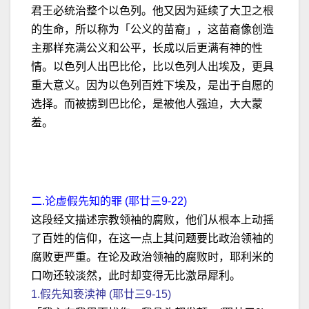
君王必统治整个以色列。他又因为延续了大卫之根
的生命，所以称为「公义的苗裔」，这苗裔像创造
主那样充满公义和公平，长成以后更满有神的性
情。以色列人出巴比伦，比以色列人出埃及，更具
重大意义。因为以色列百姓下埃及，是出于自愿的
选择。而被掳到巴比伦，是被他人强迫，大大蒙
羞。
二.论虚假先知的罪 (耶廿三9-22)
这段经文描述宗教领袖的腐败，他们从根本上动摇
了百姓的信仰，在这一点上其问题要比政治领袖的
腐败更严重。在论及政治领袖的腐败时，耶利米的
口吻还较淡然，此时却变得无比激昂犀利。
1.假先知亵渎神 (耶廿三9-15)