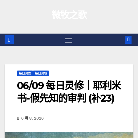
跳
微牧之歌
至
内
容
每日灵修
每日灵粮
06/09 每日灵修｜耶利米
书-假先知的审判 (补23)
6 月 8, 2026