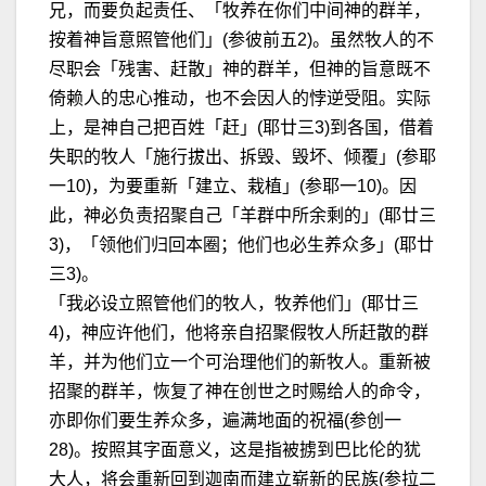
兄，而要负起责任、「牧养在你们中间神的群羊，
按着神旨意照管他们」(参彼前五2)。虽然牧人的不
尽职会「残害、赶散」神的群羊，但神的旨意既不
倚赖人的忠心推动，也不会因人的悖逆受阻。实际
上，是神自己把百姓「赶」(耶廿三3)到各国，借着
失职的牧人「施行拔出、拆毁、毁坏、倾覆」(参耶
一10)，为要重新「建立、栽植」(参耶一10)。因
此，神必负责招聚自己「羊群中所余剩的」(耶廿三
3)，「领他们归回本圈；他们也必生养众多」(耶廿
三3)。
「我必设立照管他们的牧人，牧养他们」(耶廿三
4)，神应许他们，他将亲自招聚假牧人所赶散的群
羊，并为他们立一个可治理他们的新牧人。重新被
招聚的群羊，恢复了神在创世之时赐给人的命令，
亦即你们要生养众多，遍满地面的祝福(参创一
28)。按照其字面意义，这是指被掳到巴比伦的犹
大人，将会重新回到迦南而建立崭新的民族(参拉二