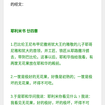
的经文：
耶利米书
廿四章
1.巴比伦王尼布甲尼撒将犹大王约雅敬的儿子耶哥
尼雅和犹大的首领，并工匠、铁匠从耶路撒冷掳
去，带到巴比伦。这事以后，耶和华指给我看，有
两筐无花果放在耶和华的殿前。
2.一筐是极好的无花果，好像是初熟的；一筐是极
坏的无花果，坏得不可吃。
3.于是耶和华问我说：耶利米你看见什么﹖我说：
我看见无花果，好的极好，坏的极坏，坏得不可