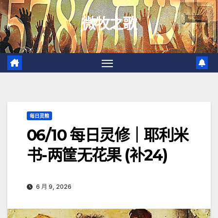
跳
微牧之歌
至
内
容
每日灵粮
06/10 每日灵修｜耶利米
书-两筐无花果 (补24)
6 月 9, 2026