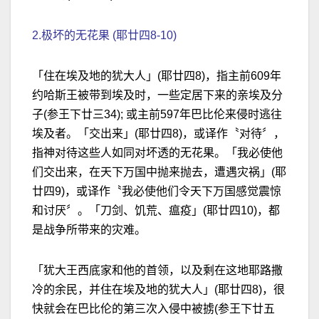
2.极坏的无花果 (耶廿四8-10)
「住在埃及地的犹大人」(耶廿四8)，指主前609年
约哈斯王被带到埃及时，一些定居下来的亲埃及分
子(参王下廿三34); 或主前597年巴比伦来侵时逃往
埃及者。「交出来」(耶廿四8)，或译作〝对待〞，
指神对待这些人如同对坏透的无花果。「我必使他
们交出来，在天下万国中抛来抛去，遭遇灾祸」(耶
廿四9)，或译作〝我必使他们令天下万国感觉震惊
和讨厌〞。「刀剑、饥荒、瘟疫」(耶廿四10)，都
是战争所带来的灾难。
「犹大王西底家和他的首领，以及剩在这地耶路撒
冷的余民，并住在埃及地的犹大人」(耶廿四8)，很
快就会在巴比伦的第三次入侵中被掳(参王下廿五