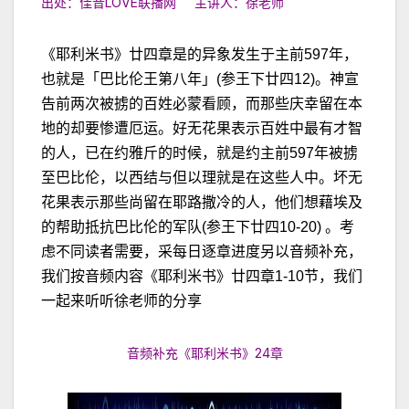
出处：佳音LOVE联播网 主讲人：徐老师
《耶利米书》廿四章是的异象发生于主前597年，
也就是「巴比伦王第八年」(参王下廿四12)。神宣
告前两次被掳的百姓必蒙看顾，而那些庆幸留在本
地的却要惨遭厄运。好无花果表示百姓中最有才智
的人，已在约雅斤的时候，就是约主前597年被掳
至巴比伦，以西结与但以理就是在这些人中。坏无
花果表示那些尚留在耶路撒冷的人，他们想藉埃及
的帮助抵抗巴比伦的军队(参王下廿四10-20) 。考
虑不同读者需要，采每日逐章进度另以音频补充，
我们按音频内容《耶利米书》廿四章1-10节，我们
一起来听听徐老师的分享
音频补充《耶利米书》24章