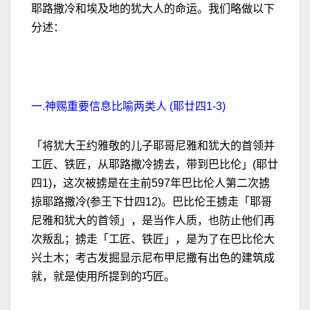
耶路撒冷和埃及地的犹大人的命运。我们略做以下
分述：
一.神赐重要信息比喻两类人 (耶廿四1-3)
「将犹大王约雅敬的儿子耶哥尼雅和犹大的首领并
工匠、铁匠，从耶路撒冷掳去，带到巴比伦」(耶廿
四1)，这次被掳是在主前597年巴比伦人第二次掳
掠耶路撒冷(参王下廿四12)。巴比伦王掳走「耶哥
尼雅和犹大的首领」，是当作人质，也防止他们再
次叛乱；掳走「工匠、铁匠」，是为了在巴比伦大
兴土木；考古发掘显示尼布甲尼撒有出色的建筑成
就，就是使用所提到的巧匠。