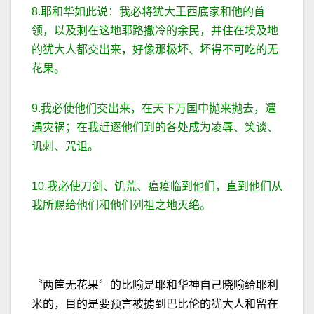
8.耶和华如此说：我必将犹大王西底家和他的首
领，以及剩在这地耶路撒冷的余民，并住在埃及地
的犹大人都交出来，好像那极坏、坏得不可吃的无
花果。
9.我必使他们交出来，在天下万国中抛来抛去，遭
遇灾祸；在我赶逐他们到的各处成为凌辱、笑谈、
讥刺、咒诅。
10.我必使刀剑、饥荒、瘟疫临到他们，直到他们从
我所赐给他们和他们列祖之地灭绝。
〝两筐无花果〞的比喻是耶和华神自己晓喻给耶利
米的，目的是要预言被掳到巴比伦的犹大人和留在