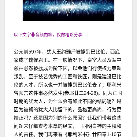
以下文字非音频内容，仅做粗略分享:
公元前597年，犹大王约雅斤被掳到巴比伦，西底
家成了傀儡君王。在一般情况下，皇室人员及军中
领袖必然被掳成为阶下囚，以免他们行使权力策动
叛乱。至于技艺优秀的工匠和铁匠，则是建设巴比
伦的人才，所以也一并被掳到巴比伦去了；耶利米
曾预言这件事必然发生(参耶廿二24-28)。同为亡国
时期的犹大人，为什么会有如此不同的结局呢？是
因为被掳的犹大人比留下的，品格更高尚，行为更
端正吗？还是因为别的什么原因？让我们带着这些
问题来仔细查考本章的经文，一同明白神的主权和
人的责任。我们再来看《耶利米书》廿四章1-10节