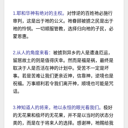
1.耶和华神有绝对的主权。
对悖逆的百姓祂必施行
审判，这是出于祂的公义。祂眷顾被掳之民是出于
祂的怜悯。一切顺服管教，选择归向祂的子民，必
蒙恩惠。
2.从人的角度来看：
被掳到异乡的人是遭逢厄运，
留居故土的则是值得庆幸。然而是福是祸，最终是
取决于人是否活在神的计划中。受苦不一定是坏
事。若是苦难让我们更亲近神，信靠神，逆境也是
祝福。万事顺利若令我们离开神，顺境也可能是咒
诅。
3.神知道人的将来，祂以永恒的眼光看我们。
极好
的无花果和极坏的无花果，并不是以当时的状态分
类的，而是在于将来人的选择。感谢神，祂赐给我