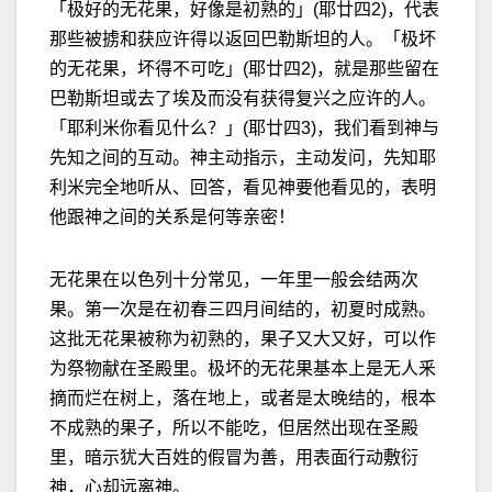
「极好的无花果，好像是初熟的」(耶廿四2)，代表
那些被掳和获应许得以返回巴勒斯坦的人。「极坏
的无花果，坏得不可吃」(耶廿四2)，就是那些留在
巴勒斯坦或去了埃及而没有获得复兴之应许的人。
「耶利米你看见什么？」(耶廿四3)，我们看到神与
先知之间的互动。神主动指示，主动发问，先知耶
利米完全地听从、回答，看见神要他看见的，表明
他跟神之间的关系是何等亲密！
无花果在以色列十分常见，一年里一般会结两次
果。第一次是在初春三四月间结的，初夏时成熟。
这批无花果被称为初熟的，果子又大又好，可以作
为祭物献在圣殿里。极坏的无花果基本上是无人釆
摘而烂在树上，落在地上，或者是太晚结的，根本
不成熟的果子，所以不能吃，但居然出现在圣殿
里，暗示犹大百姓的假冒为善，用表面行动敷衍
神，心却远离神。