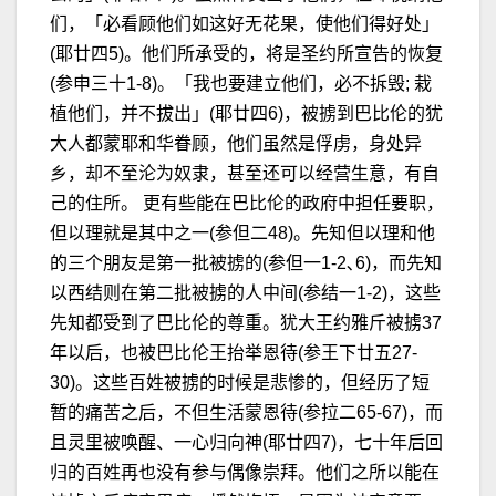
们，「必看顾他们如这好无花果，使他们得好处」
(耶廿四5)。他们所承受的，将是圣约所宣告的恢复
(参申三十1-8)。「我也要建立他们，必不拆毁; 栽
植他们，并不拔出」(耶廿四6)，被掳到巴比伦的犹
大人都蒙耶和华眷顾，他们虽然是俘虏，身处异
乡，却不至沦为奴隶，甚至还可以经营生意，有自
己的住所。 更有些能在巴比伦的政府中担任要职，
但以理就是其中之一(参但二48)。先知但以理和他
的三个朋友是第一批被掳的(参但一1-2､6)，而先知
以西结则在第二批被掳的人中间(参结一1-2)，这些
先知都受到了巴比伦的尊重。犹大王约雅斤被掳37
年以后，也被巴比伦王抬举恩待(参王下廿五27-
30)。这些百姓被掳的时候是悲惨的，但经历了短
暂的痛苦之后，不但生活蒙恩待(参拉二65-67)，而
且灵里被唤醒、一心归向神(耶廿四7)，七十年后回
归的百姓再也没有参与偶像崇拜。他们之所以能在