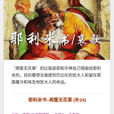
〝两筐无花果〞的比喻是耶和华神自己晓喻给耶利
米的，目的要预言被掳到巴比伦的犹大人和留在耶
路撒冷和埃及地犹大人的命运。
耶利米书
–
两筐无花果
(
补
24)