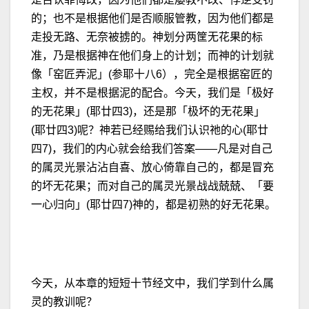
的；也不是根据他们是否顺服管教，因为他们都是
走投无路、无奈被掳的。神划分两筐无花果的标
准，乃是根据神在他们身上的计划；而神的计划就
像「窑匠弄泥」(参耶十八6），完全是根据窑匠的
主权，并不是根据泥的配合。今天，我们是「极好
的无花果」(耶廿四3)，还是那「极坏的无花果」
(耶廿四3)呢？神若已经赐给我们认识祂的心(耶廿
四7)，我们的内心就会给我们答案——凡是对自己
的属灵光景沾沾自喜、放心倚靠自己的，都是冒充
的坏无花果；而对自己的属灵光景战战兢兢、「要
一心归向」(耶廿四7)神的，都是初熟的好无花果。
今天，从本章的短短十节经文中，我们学到什么属
灵的教训呢？