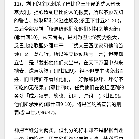
11)，剩下的余民刺杀了巴比伦王任命的犹大省长
基大利，担心遭到巴比伦人的报复，所以不顾先知
的警告、挟制耶利米逃往埃及(参王下廿五25-26)，
最后全部从神「所赐给他们和他们列祖之地灭绝」
(耶廿四10)。从表面看，是因为巴比伦势力强大，
反巴比伦联盟外强中干，「犹大王西底家和他的首
领」又一意孤行，所以独立运动功亏一篑；但神却
宣告：是「我必使他们交出来，在天下万国中抛来
抛去，遭遇灾祸」(耶廿四9)。神不但要主动交出百
姓，而且掩面不看顾他们，「好像那极坏、坏得不
可吃的无花果」(耶廿四8)，任凭他们在被赶逐到的
各处「成为凌辱、笑谈、讥刺、咒诅」(耶廿四9)。
他们所承受的(耶廿四9-10)，将是圣约所宣告的刑
罚(参申廿八36-37)。
神把百姓分为两类，但划分的标准却不是根据百姓
是否认罪悔改，因为他们都是屡教不改、悖逆受罚