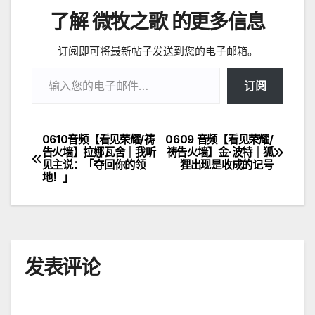
了解 微牧之歌 的更多信息
订阅即可将最新帖子发送到您的电子邮箱。
输入您的电子邮件…
订阅
0610音频【看见荣耀/祷
0609 音频【看见荣耀/
文
告火墙】拉娜瓦舍｜我听
祷告火墙】金·波特｜狐
见主说：「夺回你的领
狸出现是收成的记号
章
地！」
导
航
发表评论