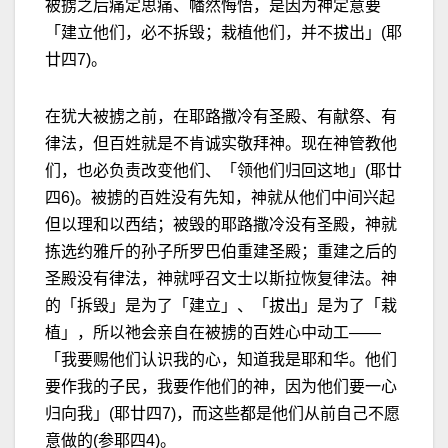
被掳之后痛定思痛、幡然悔悟，是因为神定意要
「建立他们，必不拆毁；栽植他们，并不拔出」(耶
廿四7)。
在犹大被掳之前，在耶路撒冷有圣殿、有献祭、有
律法，但百姓就是不肯诚实敬拜神。现在神管教他
们，也必负责改变他们、「领他们归回这地」(耶廿
四6)。被掳的百姓没有先知，神就从他们中间兴起
但以理和以西结；被毁的耶路撒冷没有圣殿，神就
拣选约雅斤的孙子所罗巴伯重建圣殿；重建之后的
圣殿没有律法，神就呼召文士以斯拉恢复律法。神
的「拆毁」是为了「建立」、「拔出」是为了「栽
植」，所以祂会亲自在被掳的百姓心中动工——
「我要赐他们认识我的心，知道我是耶和华。他们
要作我的子民，我要作他们的神，因为他们要一心
归向我」(耶廿四7)，而这些都是他们从前自己不愿
意做的(参耶四4)。