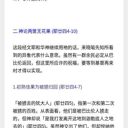
二.神论两筐无花果 (耶廿四4-10)
这段经文耶和华神继续用祂的话，来晓喻先知所看
到的异象代表什么意思。虽然有一群余民必定从巴
比伦返回，但这里所应许的祝福，要等到基督再来
时才得以实现。
1.初熟佳果为被掳归回 (耶廿四4-7)
「被掳去的犹大人」(耶廿四5)，指第一次和第二次
被掳的百姓。从表面看，他们是被巴比伦人掳走
的，但神却说「是我打发离开这地到迦勒底人之地
去的」(耶廿四5)。虽然神交出了他们，但却悦纳他