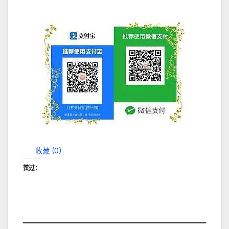
收藏 (
0
)
赞过：