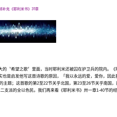
频补充《耶利米书》31章
大的〝希望之歌〞里面，当时耶利米还被囚在护卫兵的院内。《
实也是启发他写这首诗歌的原因，「我以永远的爱，爱你，因此
的主题；这首歌的第2至22节关乎北国，第23至26节关乎南国，
乎十二支派的全以色民。我们再来看《耶利米书》卅一章1-40节的