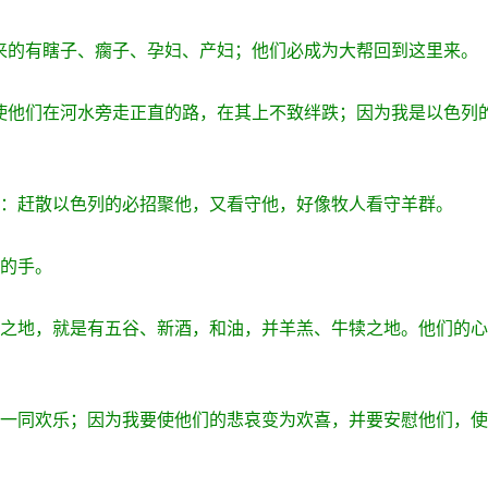
们来的有瞎子、瘸子、孕妇、产妇；他们必成为大帮回到这里来。
，使他们在河水旁走正直的路，在其上不致绊跌；因为我是以色列
说：赶散以色列的必招聚他，又看守他，好像牧人看守羊群。
人的手。
恩之地，就是有五谷、新酒，和油，并羊羔、牛犊之地。他们的
必一同欢乐；因为我要使他们的悲哀变为欢喜，并要安慰他们，