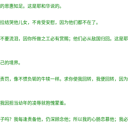
我的恩惠知足。这是耶和华说的。
是拉结哭他儿女，不肯受安慰，因为他们都不在了。
目不要流泪，因你所做之工必有赏赐；他们必从敌国归回。这是
自己的境界。
受责罚，像不惯负轭的牛犊一样。求你使我回转，我便回转，因
；我因担当幼年的凌辱就抱愧蒙羞。
孩子吗？我每逢责备他，仍深顾念他；所以我的心肠恋慕他；我