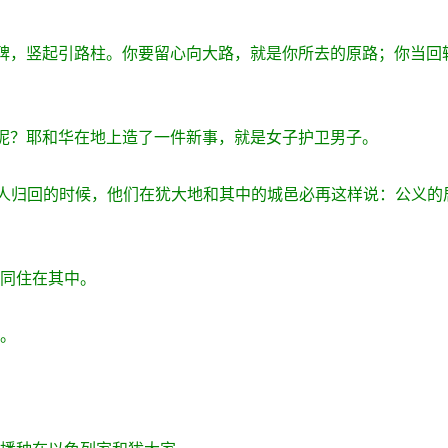
指路碑，竖起引路柱。你要留心向大路，就是你所去的原路；你当回
几时呢？耶和华在地上造了一件新事，就是女子护卫男子。
之人归回的时候，他们在犹大地和其中的城邑必再这样说：公义的
一同住在其中。
足。