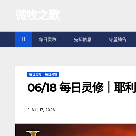
跳
微牧之歌
至
内
容
每日灵粮
先知信息
守望祷告
每日灵修
每日灵粮
06/18 每日灵修｜耶
6 月 17, 2026