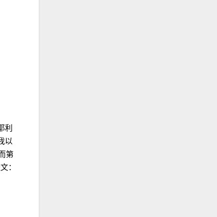
耶利
我以
而第
经文：