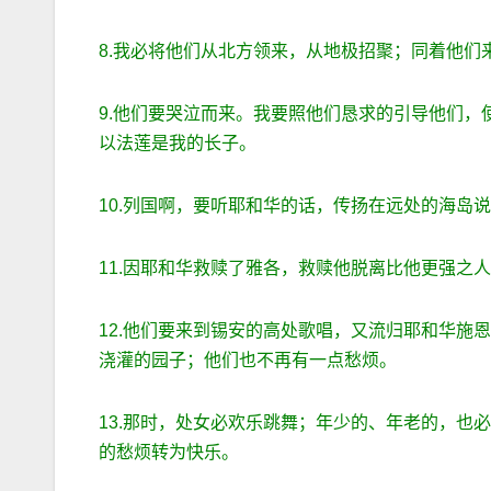
8.我必将他们从北方领来，从地极招聚；同着他
9.他们要哭泣而来。我要照他们恳求的引导他们
以法莲是我的长子。
10.列国啊，要听耶和华的话，传扬在远处的海岛
11.因耶和华救赎了雅各，救赎他脱离比他更强之
12.他们要来到锡安的高处歌唱，又流归耶和华施
浇灌的园子；他们也不再有一点愁烦。
13.那时，处女必欢乐跳舞；年少的、年老的，也
的愁烦转为快乐。