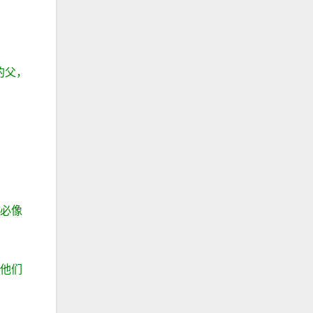
的父，
心必像
使他们