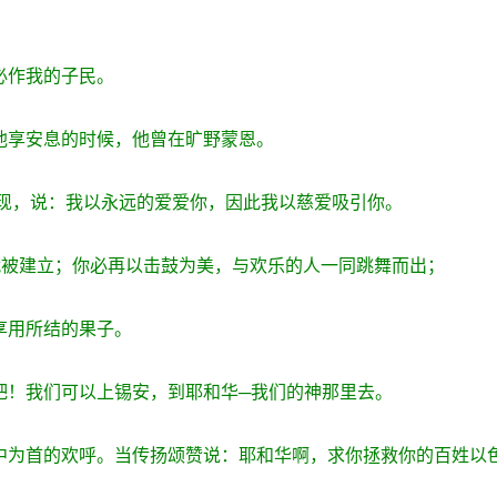
必作我的子民。
他享安息的时候，他曾在旷野蒙恩。
)显现，说：我以永远的爱爱你，因此我以慈爱吸引你。
你就被建立；你必再以击鼓为美，与欢乐的人一同跳舞而出；
享用所结的果子。
吧！我们可以上锡安，到耶和华─我们的神那里去。
国中为首的欢呼。当传扬颂赞说：耶和华啊，求你拯救你的百姓以