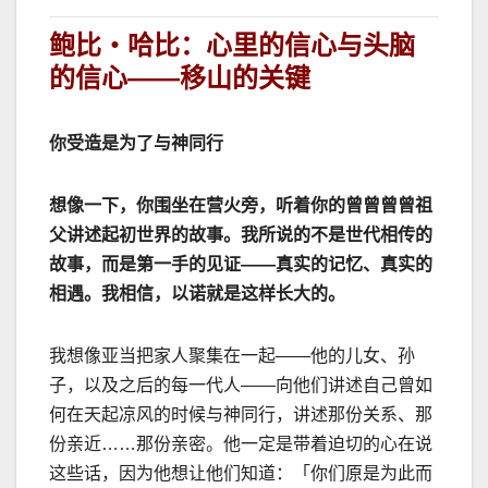
鲍比
・哈比
：心里的信心与头脑
的信心
——
移山的关键
你受造是为了与神同行
想像一下，你围坐在营火旁，听着你的曾曾曾曾祖
父讲述起初世界的故事。我所说的不是世代相传的
故事，而是第一手的见证
——
真实的记忆、真实的
相遇。我相信，以诺就是这样长大的。
我想像亚当把家人聚集在一起
——
他的儿女、孙
子，以及之后的每一代人
——
向他们讲述自己曾如
何在天起凉风的时候与神同行，讲述那份关系、那
份亲近
……
那份亲密。他一定是带着迫切的心在说
这些话，因为他想让他们知道：「你们原是为此而