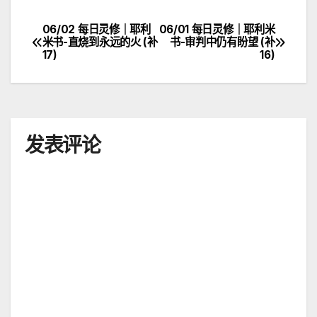
06/02 每日灵修｜耶利
06/01 每日灵修｜耶利米
文
米书-直烧到永远的火 (补
书-审判中仍有盼望 (补
17)
16)
章
导
航
发表评论