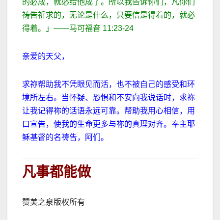
的必成，就必给他成了。所以我告诉你们，凡你们
祷告祈求的，无论是什么，只要信是得着的，就必
得着。」
——
马可福音
11:23-24
亲爱的天父，
求祢帮助我不凭眼见而活，也不被自己的感受和环
境所左右。当怀疑、恐惧和不安向我说话时，求祢
让我记得祢的话语永远可靠。帮助我用心相信，用
口宣告，使我的生命更多与祢的真理对齐。奉主耶
稣基督的名祷告，阿们。
凡事都能做
赞美之泉版权所有