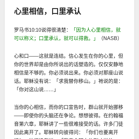
心里相信，口里承认
罗马书
10:10
说得很清楚：
「因为人心里相信，就
可以称义；口里承认，就可以得救。」
（
NASB
）
心和口
——
这就是连结。信心发生在你的心里，但
你的世界却是由你所说出的话塑造的。仅仅安静地
相信是不够的。你必须说出来。你必须对那座山说
话。耶稣没有说：「求我替你移山。」祂说的是：
「你对这山说
……
」
当你的心相信，而你的口宣告时，群山就开始挪移
——
即使你的头脑还在争论。想想彼得。在约翰福
音第六章，耶稣讲了一些很难接受的话。许多门徒
因此离开了。耶稣转向彼得问：「你们也要离开