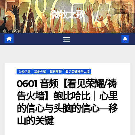
跳
微牧之歌
至
内
容
先知信息
其他先知
每日灵粮
看见荣耀祷告火墙
0601 音频【看见荣耀/祷
告火墙】鲍比哈比｜心里
的信心与头脑的信心—移
山的关键