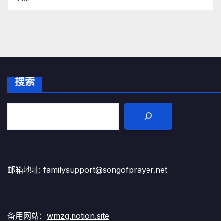
搜索
邮箱地址: familysupport@songofprayer.net
备用网站：
wmzg.notion.site