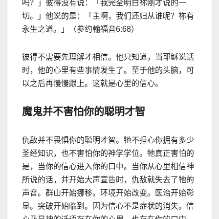
吗？」彼得没有说：「我完全明白祢刚才说的一
切。」他说的是：「主啊，我们还归从谁呢？祢有
永生之道。」（参约翰福音
6:68
）
彼得不需要先理解才相信。他只知道，当耶稣说话
时，他的心里有些事情发生了。至于他的头脑，可
以之后再慢慢跟上。这就是心里的信心。
魔鬼并不害怕你的聪明才智
仇敌并不畏惧你的聪明才智。牠不担心你拥有多少
圣经知识，也不害怕你的神学学位。牠真正害怕的
是，当你的信心进入你的口中。当你从心里相信神
所说的话，并开始大声宣告时，仇敌就失去了牠的
声音。群山开始挪移。环境开始改变。医治开始彰
显。突破开始临到。因为信心不是症状的消失。信