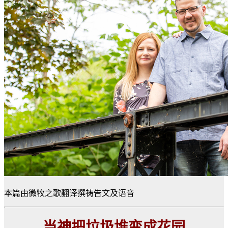
本篇由微牧之歌翻译撰祷告文及语音
当神把垃圾堆变成花园