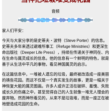
音频
家人们平安：
今天与大家分享的是史蒂夫
・波特（
Steve Porter
）的信息。
史蒂夫多年来透过避难所事工（
Refuge Ministries
）和更深生
命出版社（
Deeper Life Press
），持续在传递关于神同在、内
在生命与属灵成长的信息。他的信息有一个鲜明的特色，就是
善于从生活中平凡的事物，看见神国属灵的启示。
在这篇信息中，一堆被人遗忘的垃圾，最终被改造成一座美丽
的祷告花园。而这不仅是一个真实发生的故事，更是一幅关于
神恢复大能的属灵图画。许多人或许正活在破碎、羞愧、失败
或长久的伤痛之中，甚至觉得自己的人生就像一堆无人理会的
废弃物。然而神所看见的，从来不是垃圾堆，而是一座正在被
祂塑造成花园的生命。