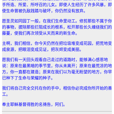
手所造、所爱、所呼召的儿女。即使人生经历了许多风暴，即
使生命曾被仇敌践踏与破坏，你仍然没有放弃。
愿圣灵如同园丁一般，在我们生命里动工。修剪那些不属于你
的事物，拔除那些拦阻成长的根系，松开那些长久缠绕我们的
藤蔓，使我们再次领受从天而来的新生命。
主啊，我们相信，你今天仍然在把垃圾堆变成花园，把荒地变
成泉源，把眼泪变成见证，把灰烬变成美丽。
愿我们有一天回头观看自己走过的道路时，能够满心感恩地
说：原来在最黑暗的季节里，你从未离开；原来在最荒凉的地
方，你一直都在建造；原来在我们以为毫无盼望的地方，你早
已种下了生命与荣耀的种子。
我们将自己完全交托在你的手中，相信你必完成你所开始的善
工。
奉主耶稣基督得胜的名祷告，阿们。