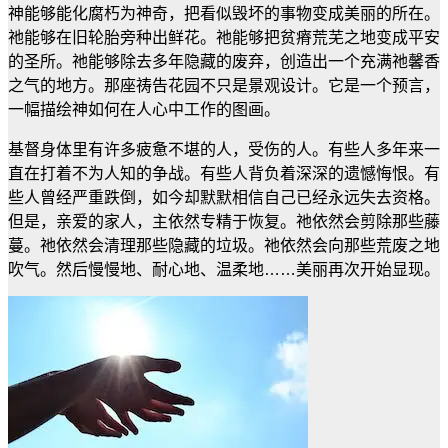
神能够能化腐朽为神奇，把看似毁坏的事物变成美丽的所在。
祂能够在旧轮胎旁种出鲜花。祂能够把贫瘠荒芜之地变成平安
的圣所。祂能够除去多年隐藏的废弃，创造出一个充满祂馨香
之气的地方。那座祷告花园不只是景观设计。它是一个预言，
一幅描绘神如何在人心中工作的图画。
基督身体里有许多疲惫不堪的人，受伤的人。有些人多年来一
直在打着不为人知的争战。有些人背负着深深的遗憾悔恨。有
些人曾经严重跌倒，如今却默默相信自己已经永远失去资格。
但是，亲爱的家人，主依然专精于恢复。祂依然会剪除那些藤
蔓。祂依然会清理那些隐藏的垃圾。祂依然会向那些荒废之地
吹气。然后慢慢地、耐心地、温柔地
……
美丽再次开始显现。