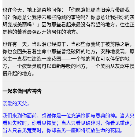
也许今天，祂正温柔地问你：「你愿意把那些旧碎片带给我
吗？你愿意让我除去那些隐藏的事物吗？你愿意让我把你的灰
烬变成美丽吗？」因为那些看起来最没有希望的地方，往往正
是祂的馨香最强烈开始居住的地方。
也许有一天，当眼泪已经擦干，当那些藤蔓终于被剪除之后，
你也会回头看着生命中那些曾经破碎的地方，安静地发现，原
来主一直都在建造一座花园
——
一个祂的同在可以停留的地
方，一个疲惫灵魂可以重新呼吸的地方，一个美丽从灰烬中慢
慢升起的地方。
一起来做回应祷告
亲爱的天父，
我们来到你面前，感谢你是一位充满怜悯与恩典的神。当人只
看见失败时，你看见恢复；当人只看见破碎时，你看见重建；
当人只看见荒芜时，你却看见一座即将绽放生命的花园。