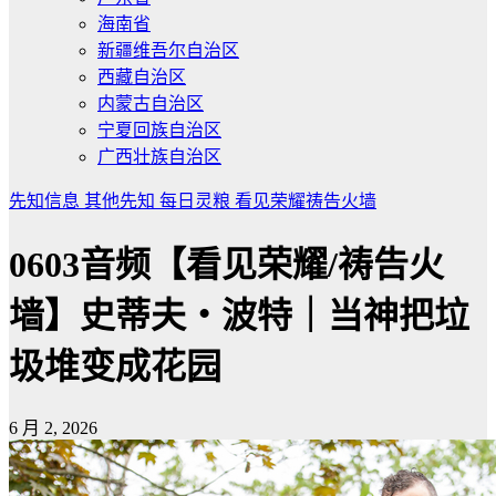
海南省
新疆维吾尔自治区
西藏自治区
内蒙古自治区
宁夏回族自治区
广西壮族自治区
先知信息
其他先知
每日灵粮
看见荣耀祷告火墙
0603音频【看见荣耀/祷告火
墙】史蒂夫・波特｜当神把垃
圾堆变成花园
6 月 2, 2026