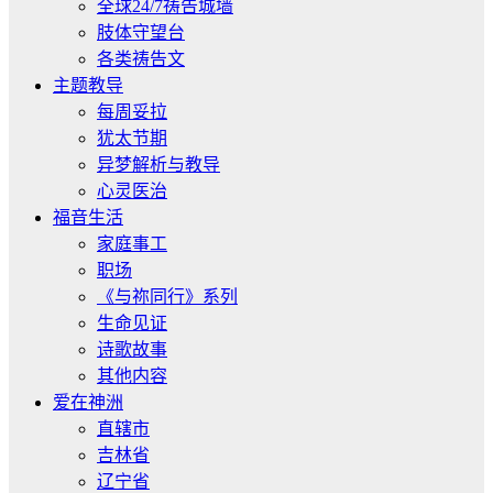
全球24/7祷告城墙
肢体守望台
各类祷告文
主题教导
每周妥拉
犹太节期
异梦解析与教导
心灵医治
福音生活
家庭事工
职场
《与祢同行》系列
生命见证
诗歌故事
其他内容
爱在神洲
直辖市
吉林省
辽宁省