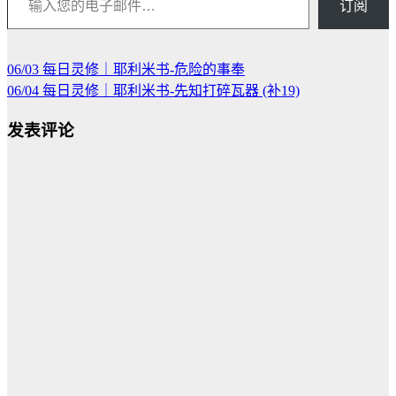
订阅
06/03 每日灵修｜耶利米书-危险的事奉
文
06/04 每日灵修｜耶利米书-先知打碎瓦器 (补19)
章
发表评论
导
航