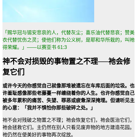
「赐华冠与锡安悲哀的人，代替灰尘；喜乐油代替悲哀；赞美
衣代替忧伤之灵；使他们称为公义树，是耶和华所栽的，叫祂
得荣耀。」
——
以赛亚书
61:3
神不会对损毁的事物置之不理──祂会修
复它们
或许今天的你感觉自己就像那堆被遗忘在车库后面的垃圾。也
许羞耻感像那些老藤蔓一样缠绕着你的人生。也许你感觉自己
被多年累积的痛苦、失望、罪恶或疲惫深深掩埋。但请听见主
的心意：「我并不惧怕你那些破碎之处。」
祂不会对残破之物置之不理；祂会恢复它们，祂会医治它们，
祂会拯救它们。主仍然在别人只看见废弃物的地方建造花园。
祂仍然在使美好的事物再次绽放。