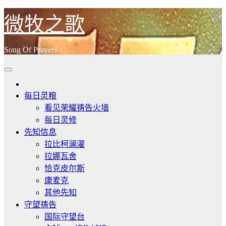
跳
微牧之歌
至
内
Song Of Prayers
容
每日灵粮
看见荣耀祷告火墙
每日灵修
先知信息
拉比柯澜濯
拉娜瓦舍
恰克皮尔斯
康麦克
其他先知
守望祷告
国际守望台