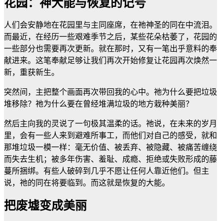
花园：神大能与恢复的记号
人们会安静地在花园里与主同座席，在祂神圣的同在中流泪。
而最近，在经历一些艰难季节之后，某些花朵枯萎了，花园的
一些部分也需要再次更新。就在那时，又有一笔出乎意料的奉
献进来。这笔奉献足够让我们再次开始修复让花园再次焕然一
新，重获新生。
突然间，主把整个画面再次带回我的心中。祂为什么要把垃圾
堆移除？祂为什么要在曾经堆满垃圾的地方栽种美丽？
然后主向我的灵说了一句极其温柔的话。祂说，在未来的岁月
里，会有一些人来到避难所事工，而他们对自己的感受，就和
那堆垃圾一模一样：毫无价值、被丢弃、被隐藏、被痛苦缠绕
而失去生机；被多年伤害、羞耻、成瘾、拒绝或失败形成的藤
蔓所捆绑。有些人破碎到几乎不愿让任何人靠近他们。但主
说，祂的同在将要临到。而这就是恢复的大能。
把废墟变成美丽