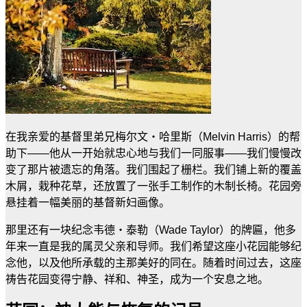
在我亲爱的基督里弟兄梅尔文
・哈里斯（
Melvin Harris
）的帮
助下
——
他从一开始就忠心地与我们一同服事
——
我们慢慢改
变了那片被遗忘的角落。我们围起了栅栏。我们铺上新的覆盖
木屑，栽种花草，还放置了一张手工制作的木制长椅。花园旁
悬挂着一幅美丽的基督新妇画像。
那里还有一块纪念韦德
・泰勒（
Wade Taylor
）的牌匾，他多
年来一直是我的属灵父亲和导师。我们希望这座小花园能够纪
念他，以及他所承载的主那美好的同在。随着时间过去，这座
祷告花园变得宁静、祥和、神圣，成为一个安息之地。