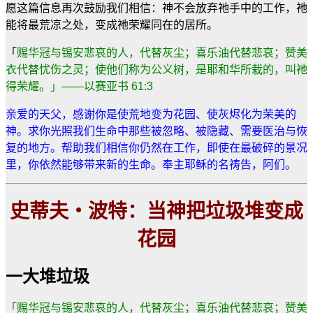
愿这篇信息再次鼓励我们相信：神不会放弃祂手中的工作，祂
能将最荒凉之处，变成祂荣耀同在的居所。
「
赐华冠与锡安悲哀的人，代替灰尘；喜乐油代替悲哀；赞美
衣代替忧伤之灵；使他们称为公义树，是耶和华所栽的，叫祂
得荣耀。」
——
以赛亚书
61:3
亲爱的天父，感谢你是使荒地变为花园、使灰烬化为荣美的
神。求你光照我们生命中那些被忽略、被隐藏、需要医治与恢
复的地方。帮助我们相信你仍然在工作，即使在最破碎的景况
里，你依然能够带来新的生命。奉主耶稣的名祷告，阿们。
史蒂夫
・波特：当神把垃圾堆
变
成
花园
一大堆垃圾
「赐华冠与锡安悲哀的人，代替灰尘；喜乐油代替悲哀；赞美