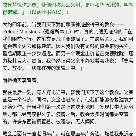
衣代替忧伤之灵；使他们称为公义树，是耶和华所栽的，叫祂
得荣耀。」（以赛亚书
61:3
，）
大约四年前，当我们买下我们那座神迹般得来的教会
——
Refuge Ministries
（避难所事工）时，真的亲眼见证神的手在
我们眼前运行。这笔交易几乎要破局了。在最后关头，我们可
能会完全失去那栋建筑。因为我们没有足够的资金来购买它。
最后期限正一步步逼近。而另一个现金出价者正虎视眈眈，压
力极其巨大。然而，我仍然记得父亲平静地看着我说：「史蒂
夫，放松。一切都在神的掌管之中。」
而祂确实掌管着。
就在最后一刻，有人打电话来，替我们买下了这个教会。这完
全是一个神迹。同时，资金也进来了，使我们能够修复建筑并
开始运作。但当我们第一次踏上这块土地时，发现其中大部分
地方都已经荒废很久了。疫情之后，教会大多时间都是空着
的。许多东西被搁置着、被遗忘，无人闻问。
教会后面有一座老旧车库。就在那座车库旁边，堆着我永远忘