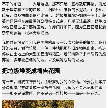
不了的东西
——
一大堆垃圾。那不只是一些零散废弃物，而是
数十年累积下来的垃圾
——
旧轮胎、破裂的水泥块、油漆罐、
砖头，以及扭曲变形的废铁
……
垃圾堆着垃圾如同一座山。藤
蔓也已经把车库周围缠绕得极其茂密，几乎无法靠近。野生动
物也已经占据了那片区域。车库门打不开，因为里面已经长满
杂草与藤蔓，根本无法通行。
我仍然记得父亲和我在炎热的夏天一起砍除藤蔓的情景。我们
汗流浃背，搬运垃圾，一件一件地把那些旧废物拖出来，扔进
停放在土地上的大型工程废料箱里。我们清除了多年隐藏的废
弃物、多年被忽略的问题，以及成吨成吨的垃圾。
把垃圾堆变成祷告花园
有一天，当我在祷告时，主轻声对我的心说话。祂要我把车库
旁边那块地方改造成一座祷告花园。我永远不会忘记那件事
——
那不是储藏区，也不是另一堆垃圾
——
而是一座花园。