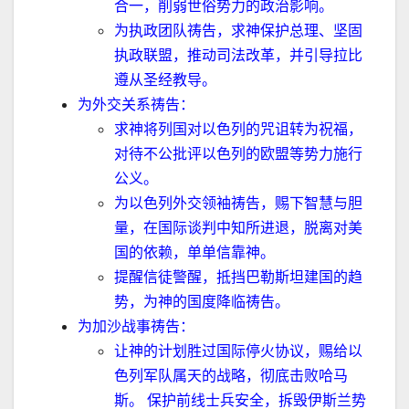
合一，削弱世俗势力的政治影响。
为执政团队祷告，求神保护总理、坚固
执政联盟，推动司法改革，并引导拉比
遵从圣经教导。
为外交关系祷告：
求神将列国对以色列的咒诅转为祝福，
对待不公批评以色列的欧盟等势力施行
公义。
为以色列外交领袖祷告，赐下智慧与胆
量，在国际谈判中知所进退，脱离对美
国的依赖，单单信靠神。
提醒信徒警醒，抵挡巴勒斯坦建国的趋
势，为神的国度降临祷告。
为加沙战事祷告：
让神的计划胜过国际停火协议，赐给以
色列军队属天的战略，彻底击败哈马
斯。 保护前线士兵安全，拆毁伊斯兰势