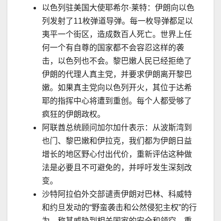
以色列驻美国大使耶希尔
·
莱特：伊朗向以色
列发射了
11
枚弹道导弹。每一枚导弹都足以
夷平一个街区，造成数百人死亡。世界上任
何一个有自尊的国家都不会容忍这样的袭
击，以色列也不会。黎巴嫩人民已经拒绝了
伊朗的代理人真主党，并要求伊朗离开黎巴
嫩。如果真主党向以色列开火，其位于达希
耶的指挥中心将遭到重创。每个人都受够了
疯狂的伊朗政权。
阿联酋总统顾问加尔加什表示：从波斯湾到
也门、黎巴嫩和伊拉克，我们都为伊朗日益
增长的地区野心付出代价，重新评估这种做
法是必要且不可避免的，并呼吁发生深刻改
变。
沙特阿拉伯外交部谴责伊朗对巴林、科威特
和约旦发动的
“
野蛮袭击和公然侵犯主权
”
的行
为，称其威胁到相关国家的安全和领空。重