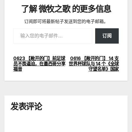
了解 微牧之歌 的更多信息
订阅即可将最新帖子发送到您的电子邮箱。
输入您的电子邮件…
订阅
0623 【敞开的门】前足球
0616 【敞开的门】 14 支
文
员不畏逼迫，在墨西哥分享
世界杯球队与 14 个《全球
福音
守望名单》国家
章
导
航
发表评论