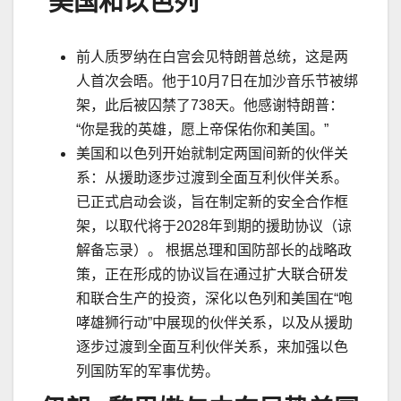
美国和以色列
前人质罗纳在白宫会见特朗普总统，这是两
人首次会晤。他于
10
月
7
日在加沙音乐节被绑
架，此后被囚禁了
738
天。他感谢特朗普：
“
你是我的英雄，愿上帝保佑你和美国。
”
美国和以色列开始就制定两国间新的伙伴关
系：从援助逐步过渡到全面互利伙伴关系。
已正式启动会谈，旨在制定新的安全合作框
架，以取代将于
2028
年到期的援助协议（谅
解备忘录）。 根据总理和国防部长的战略政
策，正在形成的协议旨在通过扩大联合研发
和联合生产的投资，深化以色列和美国在
“
咆
哮雄狮行动
”
中展现的伙伴关系，以及从援助
逐步过渡到全面互利伙伴关系，来加强以色
列国防军的军事优势。