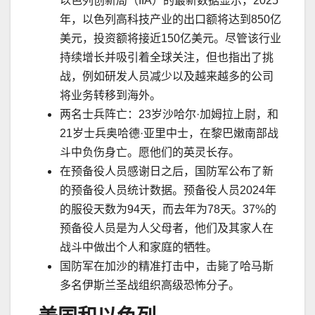
以色列创新局（
IIA
）的最新数据显示，
2025
年，以色列高科技产业的出口额将达到
850
亿
美元，投资额将接近
150
亿美元。尽管该行业
持续增长并吸引着全球关注，但也指出了挑
战，例如研发人员减少以及越来越多的公司
将业务转移到海外。
两名士兵阵亡：
23
岁沙哈尔
·
加姆拉上尉，和
21
岁士兵奥哈德
·
亚里中士，在黎巴嫩南部战
斗中负伤身亡。愿他们的英灵长存。
在预备役人员感谢日之后，国防军公布了新
的预备役人员统计数据。预备役人员
2024
年
的服役天数为
94
天，而去年为
78
天。
37%
的
预备役人员是为人父母者，他们及其家人在
战斗中做出个人和家庭的牺牲。
国防军在加沙的精准打击中，击毙了哈马斯
多名伊斯兰圣战组织高级恐怖分子。