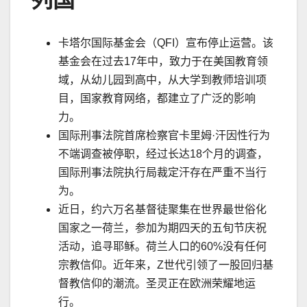
列国
卡塔尔国际基金会（
QFI
）宣布停止运营。该
基金会在过去
17
年中，致力于在美国教育领
域，从幼儿园到高中，从大学到教师培训项
目，国家教育网络，都建立了广泛的影响
力。
国际刑事法院首席检察官卡里姆
·
汗因性行为
不端调查被停职，经过长达
18
个月的调查，
国际刑事法院执行局裁定汗存在严重不当行
为。
近日，约六万名基督徒聚集在世界最世俗化
国家之一荷兰，参加为期四天的五旬节庆祝
活动，追寻耶稣。荷兰人口的
60%
没有任何
宗教信仰。近年来，
Z
世代引领了一股回归基
督教信仰的潮流。圣灵正在欧洲荣耀地运
行。