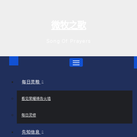
跳
至
内
微牧之歌
容
Song Of Prayers
每日灵粮
看见荣耀祷告火墙
每日灵修
先知信息