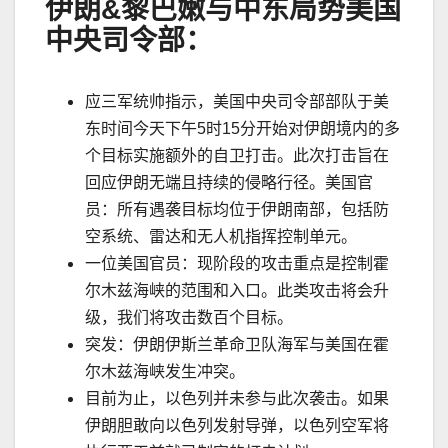
伊朗
&
黎巴嫩与中东局势美国
中央司令部：
应三军统帅指示，美国中央司令部部队于美
东时间今天下午
5
时
15
分开始对伊朗境内的多
个目标实施额外的自卫打击。此次打击旨在
回应伊朗无端且持续的侵略行径。美国官
员：所有遇袭目标均位于伊朗南部，包括防
空系统、雷达和无人机指挥控制单元。
一位美国官员：现阶段的攻击重点是控制霍
尔木兹海峡的范围和入口。此类攻击将会升
级，我们将攻击数百个目标。
突发：伊朗伊斯兰革命卫队海军与美国在霍
尔木兹海峡发生冲突。
目前为止，以色列并未参与此次袭击。如果
伊朗胆敢向以色列发射导弹，以色列空军将