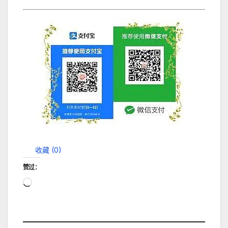
收藏 (
0
)
赞过：
正
在
加
载…