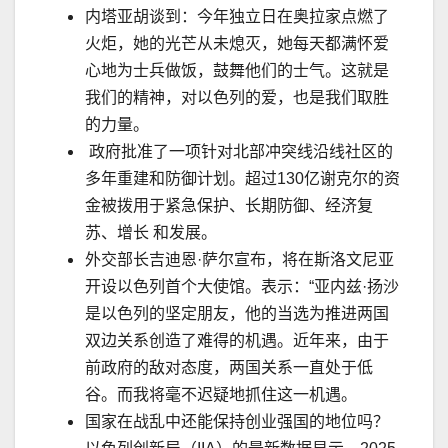
内塔亚胡谈到：今年独立日在奥拉家点燃了
火炬，她的光芒从未熄灭，她每天都满怀爱
心地为士兵做饭，鼓舞他们的士气。这就是
我们的精神，对以色列的爱，也是我们取胜
的力量。
政府批准了一项针对北部冲突线沿线社区的
多年重建和防御计划。超过
130
亿谢克尔的资
金被拨用于紧急保护、长期防御、经济复
苏、增长 和发展。
外交部长吉迪恩
·
萨尔宣布，将在斯洛文尼亚
开设以色列首个大使馆。表示：
“
亚内兹
·
扬沙
是以色列的坚定朋友，他的当选为推进两国
双边关系创造了难得的机遇。近年来，由于
前政府的
敌
对态度，两国关系一直处于低
谷。而我将毫不
迟
疑地抓住这一机遇。
国家在战乱中还能保持创业强国的地位吗？