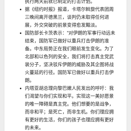
执行两天前就已制定的打击计划。
据《纽约时报》报道，卡塔尔斡旋代表团周
三晚间离开德黑兰，谈判仍未取得任何进
展，外交突破的前景变得愈发黯淡。
国防部长卡茨表示：
“
对伊朗的军事行动
远
未
结束，国防军已做好以重兵打击伊朗的准
备。中东局势正在我们眼前发生变化。为了
北部和以色列的安全，我们将打击真主党武
装分子，坚决驳斥伊朗的威胁及其企图将战
火蔓延的行径。国防军已做好以重兵打击伊
朗。
内塔亚胡总理向黎巴嫩人民发出的呼吁：我
们渴望与你们实现和平。实现这一美好愿景
的唯一障碍是真主党。他们想要的是战争，
而非和平；是死亡，而非生机。你们理应拥
有更好的生活，你们的孩子也理应拥有更好
的未来。