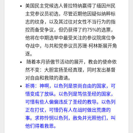
美国民主党候选人普拉特纳赢得了缅因州民
主党参议员初选，尽管近期他因疑似纳粹标
志的纹身，以及其过往对女性不当行为的指
控而备受争议，但仍获得了约
75%
的选票，
他将在中期选举中最受关注的参议院席位争
夺战中，与共和党参议员苏珊
·
柯林斯展开角
逐。
随着本月骄傲节活动的展开，教会的使命依
然不变：大胆宣扬圣经真理，同时发出基督
对自由和救赎的邀请。
祈祷：神啊，以色列是崇尚自由的国家，可
惜变成了放纵。以色列是笃信圣经的国家，
可惜有些人偏偏违反了圣经的教导。以色列
正在打仗，可惜仍有人在战时做出荒唐的
事。求祢怜悯以色列，赦免并光照他们，叫
他们得着救恩。