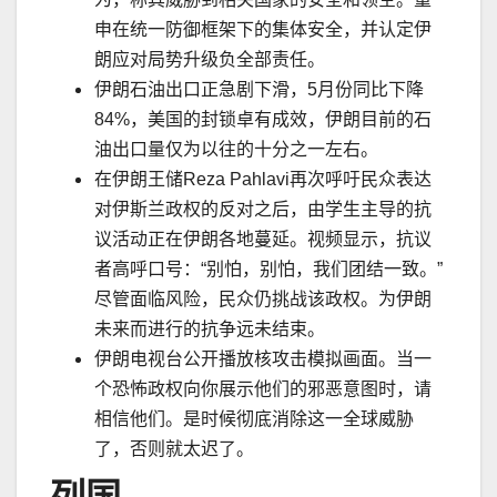
申在统一防御框架下的集体安全，并认定伊
朗应对局势升级负全部责任。
伊朗石油出口正急剧下滑，
5
月份同比下降
84%
，美国的封锁卓有成效，伊朗目前的石
油出口量仅为以往的十分之一左右。
在伊朗王储
Reza Pahlavi
再次呼吁民众表达
对伊斯兰政权的反对之后，由学生主导的抗
议活动正在伊朗各地蔓延。视频显示，抗议
者高呼口号：
“
别怕，别怕，我们团结一致。
”
尽管面临风险，民众仍挑战该政权。为伊朗
未来而进行的抗争
远
未结束。
伊朗电视台公开播放核攻击模拟画面。当一
个恐怖政权向你展示他们的邪恶意图时，请
相信他们。是时候彻底消除这一全球威胁
了，否则就太
迟
了。