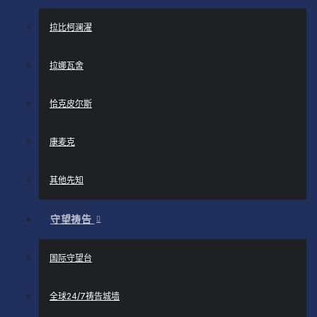
拉比柯澜濯
拉娜瓦舍
恰克皮尔斯
康麦克
其他先知
守望祷告
国际守望台
全球24/7祷告城墙