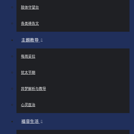
肢体守望台
各类祷告文
主题教导
每周妥拉
犹太节期
异梦解析与教导
心灵医治
福音生活