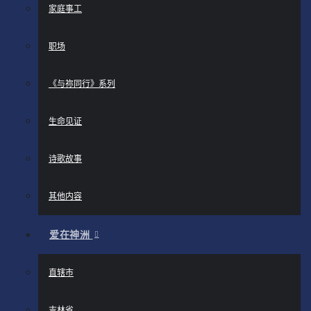
家庭事工
职场
《与祢同行》系列
生命见证
诗歌故事
其他内容
爱在神洲
直辖市
吉林省