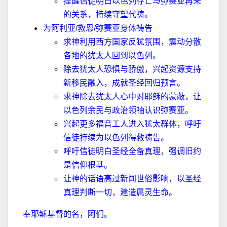
提醒信徒明白以色列存亡与弥赛亚再来
的关系，持续守望代祷。
为阿利亚
/
救恩
/
弥赛亚身体祷告
求神利用西方国家反犹氛围，震动分散
各地的犹太人回到以色列。
除去犹太人恐惧与骄傲，兴起资源支持
新移民融入，成就圣经回归预言。
求神除去犹太人心中对耶稣的蒙蔽，让
以色列余民与政治领袖认识弥赛亚。
兴起更多福音工人进入犹太群体，呼吁
信徒持续为以色列得救祷告。
呼吁信徒明白圣经全备真理，强调旧约
是信仰根基。
让神的话语高过新闻世俗影响，以圣经
真理判断一切，建造属灵生命。
奉耶稣基督的名，阿们。