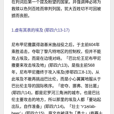
在判词后第一个提及盼望的国家。并强调神必将为
救赎以色列百姓而审判列国，犹大百姓切不可因被
掳而丧胆。
1.虚有其表的埃及 (耶四六13-17)
尼布甲尼撒赢得迦基米施战役之后，于主前604年
乘胜追击，夺取了黎凡特地区的控制权，但并不能
攻占埃及，而是在边境对峙。「巴比伦王尼布甲尼
撒要来攻击埃及地」(耶四六13)，是指主前568
年，尼布甲尼撒终于攻入埃及(参耶四三8-13)，从
此埃及不敢再挑战巴比伦，而是小心翼翼地服从于
巴比伦主导的国际秩序。「密夺、挪弗、答比匿」
(耶四六14)，都是尼罗河三角洲的城市，也是巴比
伦主要攻击的地方，所以那里的埃及人都「要站起
出队，自作准备」(耶四六14)。「壮士 אַבִּיר/ab-
beer’」(耶四六15)，原文也被译为「勇士」(参赛十