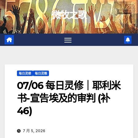
跳
微牧之歌
至
内
容
每日灵修
每日灵粮
07/06 每日灵修｜耶利米
书-宣告埃及的审判 (补
46)
7 月 5, 2026