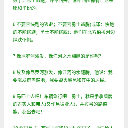
败了，急忙逃跑，并不回头；惊吓四围都有！这是
耶和华说的。
6.不要容快跑的逃避；不要容勇士逃脱(或译：快跑
的不能逃避；勇士不能逃脱)；他们在北方伯拉河边
绊跌仆倒。
7.像尼罗河涨发，像江河之水翻腾的是谁呢？
8.埃及像尼罗河涨发，像江河的水翻腾。他说：我
要涨发遮盖遍地；我要毁灭城邑和其中的居民。
9.马匹上去吧！车辆急行吧！勇士，就是手拿盾牌
的古实人和弗人(又作吕彼亚人)，并拉弓的路德
族，都出去吧！