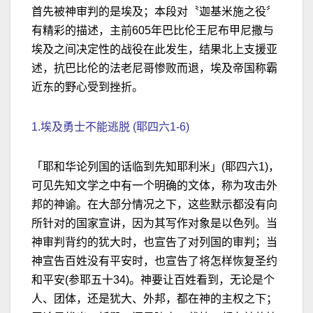
首先被神审判的是埃及；本段对〝迦基米施之役〞
有精彩的描述，主前605年巴比伦王尼布甲尼撒与
埃及之间决定性的战役在此发生，结果北上支援亚
述，抗巴比伦的法老尼哥惨败而退，埃及帝国称霸
近东的野心受到挫折。
1.埃及勇士不能逃脱 (耶四六1-6)
「耶和华论列国的话临到先知耶利米」(耶四六1)，
可见先知文学之中有一个明确的文体，称为攻击外
邦的神谕。在大部分情况之下，这些默示都没有向
所针对的国家宣讲，因为其写作对象是以色列。当
神审判背约的犹大时，也宣告了对列国的审判；当
神宣告百姓没有平安时，也宣告了将怎样恢复圣约
和平安(参耶五十34)。神要让百姓看到，无论是个
人、团体，还是犹大、外邦，都在神的主权之下；