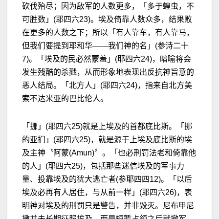
砍伐殆尽；因为敌军的人数更多，「多于蝗虫，不
可胜数」(耶四六23)。埃及倚靠人数众多，结果败
在更多的人数之下；所以「有人靠车，有人靠马，
但我们要提到耶和华——我们神的名」(参诗二十
7)。「埃及的民必然蒙羞」(耶四六24)，暗喻将会
发生残酷的杀戮，从而形象地表现出反抗神旨意的
恶人结局。「北方人」(耶四六24)，指来自北方美
索不达米亚的巴比伦人。
「挪」(耶四六25)就是上埃及的首都底比斯。「挪
的亚扪」(耶四六25)，就是源于上埃及底比斯的埃
及主神〝阿蒙(Amun)〞。「也必刑罚法老和倚靠他
的人」(耶四六25)，包括那些迷信埃及的军事力
量、投靠埃及的犹大逃亡者(参耶四四12)。「以后
埃及必再有人居住，与从前一样」(耶四六26)，表
明神对埃及的刑罚只是警告，并非毁灭。尼布甲尼
撒并未长期征服埃及，而是短暂占领之后就撤军