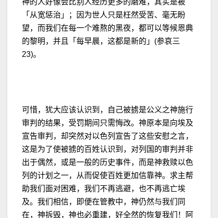
神的人好像会比别人经历更多的磨难，其实是被
「从宽惩治」；因为世人只是枉然受苦、毫无盼
望，而我们在每一个难熬的黑夜，都可以等候恩典
的黎明，并且「每早晨，这都是新的」(参哀三
23)。
可惜，犹大应该认识到，自己被掳是公义之神施行
审判的结果，受罚期间只需悔改。神原本是向埃及
宣告审判，却突然对以色列宣告了这些安慰之言，
这是为了使被掳的百姓认识到，对列国的审判并非
出于偶然，或是一般的历史事件，而是神救赎以色
列的计划之一，从而促使百姓更加信靠神。求主帮
助我们面对困难，我们不再逃避，也不再逃亡埃
及。我们相信，即便在管教中，神仍然与我们同
在，神拆毁，神也必重建，好全然的恢复我们！阿