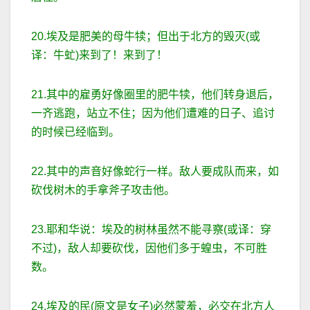
20.埃及是肥美的母牛犊；但出于北方的毁灭(或
译：牛虻)来到了！来到了！
21.其中的雇勇好像圈里的肥牛犊，他们转身退后，
一齐逃跑，站立不住；因为他们遭难的日子、追讨
的时候已经临到。
22.其中的声音好像蛇行一样。敌人要成队而来，如
砍伐树木的手拿斧子攻击他。
23.耶和华说：埃及的树林虽然不能寻察(或译：穿
不过)，敌人却要砍伐，因他们多于蝗虫，不可胜
数。
24.埃及的民(原文是女子)必然蒙羞，必交在北方人