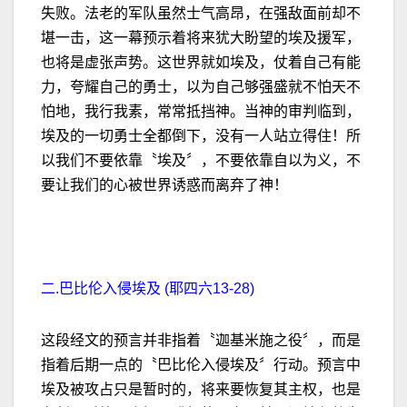
失败。法老的军队虽然士气高昂，在强敌面前却不
堪一击，这一幕预示着将来犹大盼望的埃及援军，
也将是虚张声势。这世界就如埃及，仗着自己有能
力，夸耀自己的勇士，以为自己够强盛就不怕天不
怕地，我行我素，常常抵挡神。当神的审判临到，
埃及的一切勇士全都倒下，没有一人站立得住！所
以我们不要依靠〝埃及〞，不要依靠自以为义，不
要让我们的心被世界诱惑而离弃了神！
二.巴比伦入侵埃及 (耶四六13-28)
这段经文的预言并非指着〝迦基米施之役〞，而是
指着后期一点的〝巴比伦入侵埃及〞行动。预言中
埃及被攻占只是暂时的，将来要恢复其主权，也是