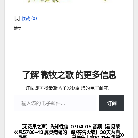
收藏 (
0
)
赞过：
了解 微牧之歌 的更多信息
订阅即可将最新帖子发送到您的电子邮箱。
输入您的电子邮件…
订阅
【无花果之声】先知性信
0704-05 音频【看见荣
文
息5786-43 属灵病榻的
耀/祷告火墙】30天为自
甦醒
己祷告｜第10-11天 我蒙