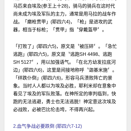
马匹来自埃及(参王上十28)，骑马的骑兵在这时代
尚未成为埃及军队的主力，通常是用马拉的战车作
战。「磨枪贯甲」(耶四六4)，「枪」是进攻的武
器，相当于标枪；「贯甲」指〝穿戴盔甲〞。
「打败了」(耶四六5)，原文是〝被压碎〞。「急忙
逃跑」(耶四六5)，原文是〝逃跑SH 4498、逃跑
SH 5127〞，用以加强语气。「在北方幼发拉底河
边」(耶四六6)，这里是间接地称呼〝迦基米施〞。
「绊跌仆倒」(耶四六6)，形容马兵溃败阵亡的景
象。当时人人都以为埃及必胜，耶利米却在意象中
看见了埃及的军队败落。在神所定的审判临到，快
跑的无法逃避，勇士也无法逃脱！神定意这次埃及
必战败，必被巴比伦击垮，不得再兴起。
2.血气争战必要跌倒 (耶四六7-12)