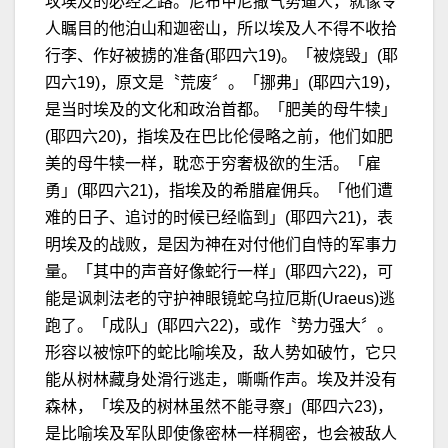
攻埃及的必经之路。尼布甲尼撒气势逼人，就像令
人瞩目的他泊山和迦密山，所以埃及人不得不收拾
行李、作好被掳的准备(耶四六19)。「被烧毁」(耶
四六19)，原文是〝荒废〞。「挪弗」(耶四六19)，
是当时埃及的文化和政治首都。「肥美的母牛犊」
(耶四六20)，指埃及在巴比伦侵略之前，他们如肥
美的母牛犊一样，耽恋于穷奢极欲的生活。「雇
勇」(耶四六21)，指埃及的希腊雇佣兵。「他们遭
难的日子、追讨的时候已经临到」(耶四六21)，表
明埃及的战败，是因为神在对付他们自恃的军事力
量。「其中的声音好像蛇行一样」(耶四六22)，可
能是讽刺法老的守护神眼镜蛇乌拉厄斯(Uraeus)逃
跑了。「成队」(耶四六22)，或作〝势力强大〞。
形容以被惊吓的蛇比喻埃及，敌人势如破竹，它只
能从树林藏身处滑行逃走，嘶嘶作声。埃及并没有
森林，「埃及的树林虽然不能寻察」(耶四六23)，
是比喻埃及军队即使像密林一样稠密，也会被敌人