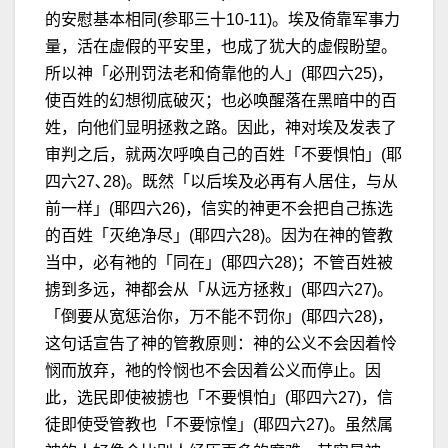
的安慰基本相同(参耶三十10-11)。埃及倚靠军事力
量，活在虚假的平安里，也成了犹大的虚假盼望。
所以神「必刑罚法老和倚靠他的人」(耶四六25)，
使百姓的幻想彻底破灭；也必唤醒落在黑暗中的百
姓，向他们显明拯救之路。因此，神对埃及发表了
审判之后，就两次呼唤自己的百姓「不要惧怕」(耶
四六27､28)。既然「以后埃及必再有人居住，与从
前一样」(耶四六26)，信实的神更不会把自己拣选
的百姓「灭绝净尽」(耶四六28)。因为在神的管教
当中，必有祂的「同在」(耶四六28)；不管百姓被
掳到多远，神都会从「从远方拯救」(耶四六27)。
「倒要从宽惩治你，万不能不罚你」(耶四六28)，
这句话宣告了神的管教原则：神的公义不会因着怜
悯而放弃，祂的怜悯也不会因着公义而停止。因
此，选民即使被掳也「不要惧怕」(耶四六27)，信
徒即使受管教也「不要惊惶」(耶四六27)。虽然属