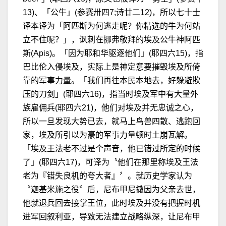
13)、「公牛」(参赛卅四7;诗廿二12)，所以七十士
译本译为「阿匹斯为何逃走呢？你精选的牛为何站
立不住呢？」，讽刺在挪弗敬拜的埃及公牛神阿匹
斯(Apis)。「因为耶和华驱逐他们」(耶四六15)，指
巴比伦入侵埃及，实际上是神定意要摧毁埃及所倚
靠的军事力量。「我们再往本民本地去，好躲避欺
压的刀剑」(耶四六16)，指当时埃及军中有大量外
族雇佣兵(耶四六21)，他们对埃及并无忠诚之心，
所以一旦发现大势已去，就马上鸟兽四散、逃跑回
家，埃及所引以为豪的军事力量顿时土崩瓦解。
「埃及王法老不过是个声音，他已错过所定的时候
了」(耶四六17)，可译为〝他们在那里称埃及王法
老为『错失良机的夸大者』〞。就历史学家认为
〝迦基米施之役〞后，尼布甲尼撒因为父亲去世，
他就退兵回去接掌王位，此时埃及并没有把握时机
进军回叙利亚，导致无法建立战略纵深，让尼布甲