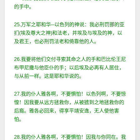
的手中。
25.万军之耶和华─以色列的神说：我必刑罚挪的亚
扪(埃及尊大之神)和法老，并埃及与埃及的神，以
及君王，也必刑罚法老和倚靠他的人。
26.我要将他们交付寻索其命之人的手和巴比伦王尼
布甲尼撒与他臣仆的手；以后埃及必再有人居住，
与从前一样。这是耶和华说的。
27.我的仆人雅各啊，不要惧怕！以色列啊，不要惊
惶！因我要从远方拯救你，从被掳到之地拯救你的
后裔。雅各必回来，得享平靖安逸，无人使他害
怕。
28.我的仆人雅各啊，不要惧怕！因我与你同在。我