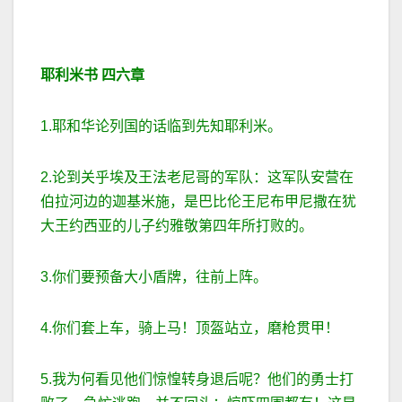
耶利米书
四六章
1.耶和华论列国的话临到先知耶利米。
2.论到关乎埃及王法老尼哥的军队：这军队安营在
伯拉河边的迦基米施，是巴比伦王尼布甲尼撒在犹
大王约西亚的儿子约雅敬第四年所打败的。
3.你们要预备大小盾牌，往前上阵。
4.你们套上车，骑上马！顶盔站立，磨枪贯甲！
5.我为何看见他们惊惶转身退后呢？他们的勇士打