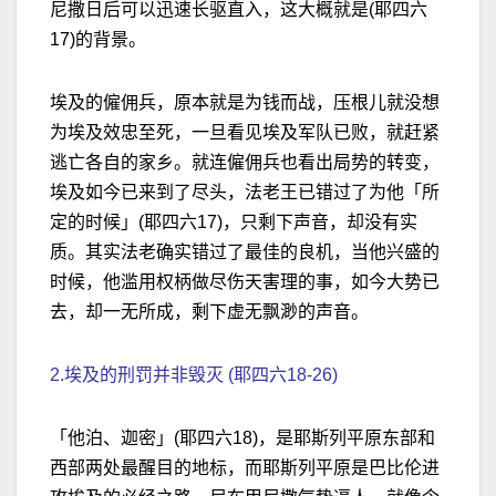
尼撒日后可以迅速长驱直入，这大概就是(耶四六
17)的背景。
埃及的僱佣兵，原本就是为钱而战，压根儿就没想
为埃及效忠至死，一旦看见埃及军队已败，就赶紧
逃亡各自的家乡。就连僱佣兵也看出局势的转变，
埃及如今已来到了尽头，法老王已错过了为他「所
定的时候」(耶四六17)，只剩下声音，却没有实
质。其实法老确实错过了最佳的良机，当他兴盛的
时候，他滥用权柄做尽伤天害理的事，如今大势已
去，却一无所成，剩下虚无飘渺的声音。
2.埃及的刑罚并非毁灭 (耶四六18-26)
「他泊、迦密」(耶四六18)，是耶斯列平原东部和
西部两处最醒目的地标，而耶斯列平原是巴比伦进