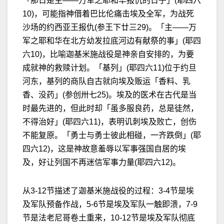
「那日是主——万军之耶和华报仇的日子」(耶四六
10)，可能指神借着巴比伦痛击埃及全军，为战死
沙场的约西亚王报仇(参王下廿三29)。「主——万
军之耶和华在北方幼发拉底河边有献祭的事」(耶四
六10)，比喻迦基米施战役是神亲自安排的，为要
成就神的救赎计划。「基列」(耶四六11)位于约旦
河东，基列的商队自古就向埃及贩运「香料、乳
香、没药」(参创卅七25)。埃及的医术在古代是当
时最先进的，但此时却「虽多服良药，总是徒然，
不得治好」(耶四六11)，表明讥刺埃及败亡，创伤
不能复原。「勇士与勇士彼此相碰，一齐跌倒」(耶
四六12)，这是神故意羞辱以军事强国自居的埃
及，好让列国不再迷信军事力量(耶四六12)。
从3-12节描述了迦基米施战役的过程：3-4节是埃
及军队预备作战，5-6节是埃及军队一触即溃，7-9
节是法老尼哥卷土重来，10-12节是埃及军队彻底