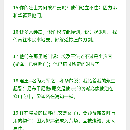
15.你的壮士为何被冲去呢？他们站立不住；因为耶
和华驱逐他们，
16.使多人绊跌；他们也彼此撞倒，说：起来吧！我
们再往本民本地去，好躲避欺压的刀剑。
17.他们在那里喊叫说：埃及王法老不过是个声音
(或译：已经败亡)；他已错过所定的时候了。
18.君王─名为万军之耶和华的说：我指着我的永生
起誓：尼布甲尼撒(原文是他)来的势派必像他泊在
众山之中，像迦密在海边一样。
19.住在埃及的民哪(原文是女子)，要预备掳去时所
用的物件；因为挪弗必成为荒场，且被烧毁，无人
居住。