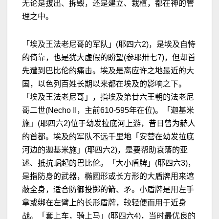
无论是拔出、拆毁，还是建立、栽植，都在神的管
理之中。
「埃及王法老尼哥的军队」(耶四六2)，是埃及自恃
的倚靠，也是犹大虚假的盼望(参耶卅七7)，但却首
先遭到巴比伦的痛击。埃及是离应许之地最近的大
国，以色列百姓长期以来都在埃及的影响之下。
「埃及王法老尼哥」，指埃及第廿六王朝的法老尼
哥二世(Necho II，主前610-595年在位)。「迦基米
施」(耶四六2)位于幼发拉底河上游，昔日曾为赫人
的首都。埃及的军队不远千里地「安营在幼发拉底
河边的迦基米施」(耶四六2)，是要帮助衰落的亚
述、抵抗崛起的巴比伦。「大小盾牌」(耶四六3)，
是指防身的武器，椭圆形或长方形的大盾牌用来遮
蔽全身，适合防御投掷的箭、矛。小盾牌是用左手
拿或绑在左臂上的长形盾牌，较轻便而用于近身
战。「套上车，骑上马」(耶四六4)，当时最优良的