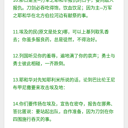
10.那日是主─万军之耶和华报仇的日子，要向敌人
报仇。刀剑必吞吃得饱，饮血饮足；因为主─万军
之耶和华在北方伯拉河边有献祭的事。
11.埃及的民(原文是处女)哪，可以上基列取乳香
去；你虽多服良药，总是徒然，不得治好。
12.列国听见你的羞辱，遍地满了你的哀声；勇士与
勇士彼此相碰，一齐跌倒。
13.耶和华对先知耶利米所说的话，论到巴比伦王尼
布甲尼撒要来攻击埃及地：
14.你们要传扬在埃及，宣告在密夺，报告在挪弗、
答比匿说：要站起出队，自作准备，因为刀剑在你
四围施行吞灭的事。