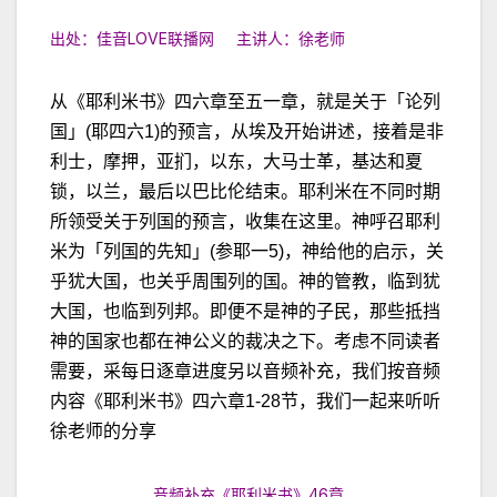
出处：佳音LOVE联播网 主讲人：徐老师
从《耶利米书》四六章至五一章，就是关于「论列
国」(耶四六1)的预言，从埃及开始讲述，接着是非
利士，摩押，亚扪，以东，大马士革，基达和夏
锁，以兰，最后以巴比伦结束。耶利米在不同时期
所领受关于列国的预言，收集在这里。神呼召耶利
米为「列国的先知」(参耶一5)，神给他的启示，关
乎犹大国，也关乎周围列的国。神的管教，临到犹
大国，也临到列邦。即便不是神的子民，那些抵挡
神的国家也都在神公义的裁决之下。考虑不同读者
需要，采每日逐章进度另以音频补充，我们按音频
内容《耶利米书》四六章1-28节，我们一起来听听
徐老师的分享
音频补充《耶利米书》46章