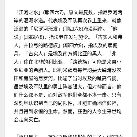
「江河之水」(耶四六7)，原文是复数，指尼罗河两
岸的灌溉水道。代表埃及军队再次卷土重来，就像
泛滥的「尼罗河涨发」(耶四六8)淹没两岸。「他
说」(耶四六8)，指法老在发号施令。「古实人和弗
人，并拉弓的路德族」(耶四六9)，指埃及的雇佣
兵。「古实人」是埃及南方努比亚的黑人，「弗
人」住在北非的利比亚，「路德族」可能是来自小
亚细亚的希腊人。耶利米藉着每年均要大肆淹没农
田和房屋的尼罗河，比喻了当时埃及的趾高气扬。
虽然埃及军队里的勇士阵容强大，但对神而言，他
们什么都不是，面对敌军他们全都不堪一击。只有
深刻地认识到自己的局限性，才能正确地信仰神，
并且得到永恒的生命。然而，狂傲的人今生来世均
会走向灭亡。