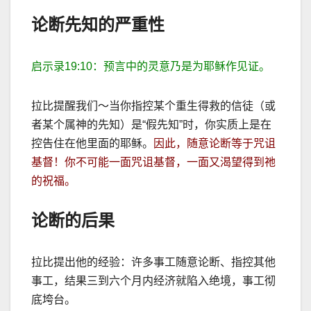
论断先知的严重性
启示录
19:10
：预言中的灵意乃是为耶稣作见证。
拉比提醒我们～当你指控某个重生得救的信徒（或
者某个属神的先知）是
“
假先知
”
时，你实质上是在
控告住在他里面的耶稣。
因此，随意论断等于咒诅
基督！你不可能一面咒诅基督，一面又渴望得到祂
的祝福。
论断的后果
拉比提出他的经验：许多事工随意论断、指控其他
事工，结果三到六个月内经济就陷入绝境，事工彻
底垮台。