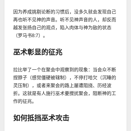
因为养成挑剔论断的习惯后，没多久就会发现自己
再也听不见神的声音。听不见神声音的人，却反而
越发张扬自己的观点，陷入肉体与神为
敌的状态
（罗马书
8:7
）。
巫术彰显的征兆
拉比举了一个在聚会中观察到的现象：当会众不断
捏脖子（感觉僵硬被辖制），不停打哈欠（沉睡的
灵压制），或者来聚会的路上屡遭阻挠、历经波
折。这就是有人施行巫术要搅扰聚会，阻断神的工
作的征兆。
如何抵挡巫术攻击