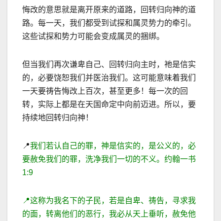
悔改的意思就是离开原来的道路，回转归向神的道
路。每一天，我们都受到试探和属灵势力的牵引。
这些试探和势力可能会变成属灵的捆绑。
但当我们再次谦卑自己、回转归向主时，祂是信实
的，必要饶恕我们并医治我们。这可能意味着我们
一天要祷告悔改上百次，甚至更多！每一次的回
转，实际上都是在天国命定中向前
迈进。所以，要
持续地回转归向神！
📍
我
们若认自己的罪，神是信实的，是公义的，必
要赦免我们的罪，洗净我们一切的不义。约翰一书
1
:
9
📍
这称为我名下的子民，若是自卑、祷告，寻求我
的面，转离他们的恶行，我必从天上垂听，赦免他