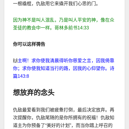
一根橇棍，仇
敌用它来撬开我们心思的门。
因为神不是叫人混乱，乃是叫人平安的神，像在众
圣徒的教会中一样。哥林多前书
14:33
你可以这样祷告
🙌
主啊！求你使我清晨得听你慈爱之言，因我倚靠
你；求你使我知道当行的路，因我的心仰望你。诗
篇
143:8
想放弃的念头
仇
敌最爱看到我们被疲惫打倒，最后决定放弃。再
次提醒你，仇敌尾随的是你所拥有的祝福！仇敌知
道主为你预备了
“
美好的计划
”
，而当你踏上呼召的