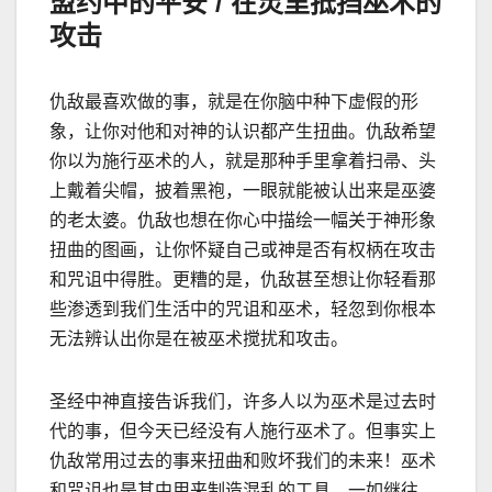
盟约中的平安
/
在灵里抵挡巫术的
攻击
仇
敌最喜欢做的事，就是在你脑中种下虚假的形
象，让你对他和对神的认识都产生扭曲。仇敌希望
你以为施行巫术的人，就是那种手里拿着扫帚、头
上戴着尖帽，披着黑袍，一眼就能被认出来是巫婆
的老太婆。仇敌也想在你心中描绘一幅关于神形象
扭曲的图画，让你怀疑自己或神是否有权柄在攻击
和咒诅中得胜。更糟的是，仇敌甚至想让你轻看那
些渗透到我们生活中的咒诅和巫术，轻忽到你根本
无法辨认出你是在被巫术搅扰和攻击。
圣经中神直接告诉我们，许多人以为巫术是过去时
代的事，但今天已经没有人施行巫术了。但事实上
仇
敌常用过去的事来扭曲和败坏我们的未来！巫术
和咒诅也是其中用来制造混乱的工具。一如继往，