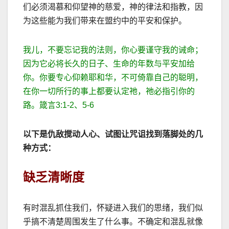
们必须渴慕和仰望神的慈爱，神的律法和指教，因
为这些能为我们带来在盟约中的平安和保护。
我儿，不要忘记我的法则，你心要谨守我的诫命；
因为它必将长久的日子、生命的年数与平安加给
你。你要专心仰赖耶和华，不可倚靠自己的聪明，
在你一切所行的事上都要认定祂，祂必指引你的
路。箴言
3:1-2
、
5-6
以下是仇
敌搅动人心、试图让咒诅找到落脚处的几
种方式：
缺乏清晰度
有时混乱抓住我们，怀疑进入我们的思绪，我们似
乎搞不清楚周围发生了什么事。不确定和混乱就像