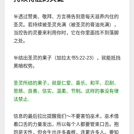
🎯
透过赞美、敬拜、方言祷告刻意每天滋养内住的
圣灵。若持续被圣灵充满（被圣灵的膏油充满），
当控告的灵要来利用你时，它在你里面找不到落脚
之处。
🎯
结出圣灵的果子（加拉太书
5:22-23
），就能抵挡
黑暗权势。
圣灵所结的果子，就是仁爱、喜乐、和平、忍耐、
恩慈、良善、信实、温柔、节制。这样的事没有律
法禁止
.
信息的最后拉比提醒我们～不要害怕巫术，巫术借
着口舌的力量发出，所以每个人都要管束口舌。抱
怨是天性，但会生出许多毒根，连累许多人。要知