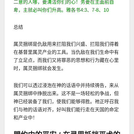
二意的人哪，要清洁你们的心！务要在主面前自
卑，主就必叫你们升高。雅各书
4:3
、
7-8
、
10
总结
属灵捆绑是仇
敌用来拦阻我们兴盛、拦阻我们得着
在基督里属灵产业的工具。当仇敌在我们生命中有
了立足点，而我们又将罪恶的思想和行为藏在心里
时，属灵捆绑就会发生。
我们可以透过浸泡在神的话语中并持续祷告，来从
属灵捆绑中挣脱出来。这不是一场轻松的争战，但
神已经装备了我们，使我们能够得胜。祂正呼召我
们与祂的话语对齐，好叫我们能行走在天国的命定
和产业中！