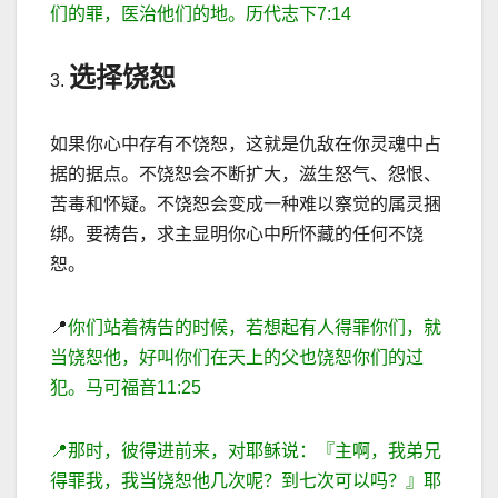
们的罪，医治他们的地。历代志下
7:14
选择饶恕
3.
如果你心中存有不饶恕，这就是仇
敌在你灵魂中占
据的据点。不饶恕会不断扩大，滋生怒气、怨恨、
苦毒和怀疑。不饶恕会变成一种难以察觉的属灵捆
绑。要祷告，求主显明你心中所怀藏的任何不饶
恕。
📍
你们站着祷告的时候，若想起有人得罪你们，就
当饶恕他，好叫你们在天上的父也饶恕你们的过
犯。马可福音
11
:
25
📍
那时，彼得进前来，对耶稣说：『主啊，我弟兄
得罪我，我当饶恕他几次呢？到七次可以吗？』耶