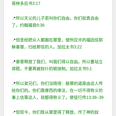
哥林多后书
3
:
17
📍
所以天父的儿子若叫你们自由，你们就真自由
了。约翰福音
8
:
36
📍
但圣经把众人都圈在罪里，使所应许的福因信耶
稣基督，归给那信的人。加拉太书
3
:
22
📍
基督释放了我们，叫我们得以自由。所以要站立
得
稳，不要再被奴仆的轭挟制。加拉太书
5
:
1
📍
所以弟兄们，你们当晓得：赦罪的道是由这人传
给你们的。你们靠摩西的律法，在一切不得称义的
事上信靠这人，就都得称义了。使徒行传
13
:
38
–
39
📍
但现今，你们既从罪里得了释放，作了神的奴