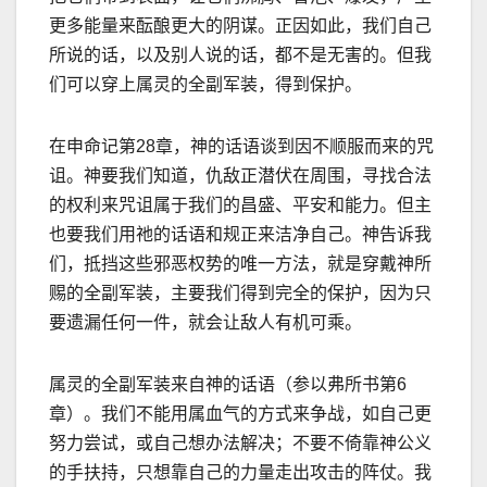
更多能量来酝酿更大的阴谋。正因如此，我们自己
所说的话，以及别人说的话，都不是无害的。但我
们可以穿上属灵的全副军装，得到保护。
在申命记第
28
章，神的话语谈到因不顺服而来的咒
诅。神要我们知道，仇
敌正潜伏在周围，寻找合法
的权利来咒诅属于我们的昌盛、平安和能力。但主
也要我们用祂的话语和规正来洁净自己。神告诉我
们，抵挡这些邪恶权势的唯一方法，就是穿戴神所
赐的全副军装，主要我们得到完全的保护，因为只
要遗漏任何一件，就会让敌人有机可乘。
属灵的全副军装来自神的话语（参以弗所书第
6
章）。我们不能用属血气的方式来争战，如自己更
努力尝试，或自己想办法解决；不要不倚靠神公义
的手扶持，只想靠自己的力量走出攻击的阵仗。我