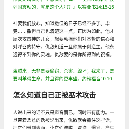
列国震动的，就是这个人吗？』以赛亚书
14:15-16
神要我们放心，知道撒但的日子已经不多了。毕
竟
……
撒但自己也清楚这一点，正因为如此，他才
屡次攻击神的儿女，想要动摇他们对基督的信心和
对呼召的持守。仇
敌知道一旦你属于创造主，他永
远得不到你的灵魂。仇敌要的是你所得到的祝福。
盗贼来，无非是要偷窃、
杀害、毁坏；我来了，是
要叫羊得生命，并且得的更丰盛。约翰福音
10:10
怎么知道自己正被巫术攻击
人说出来的话不只是声音而已，同时带有能力。一
旦带着恶意的话被说出来，仇
敌就会抓住这些话，
把它们带到表面，让它们沸腾、冒泡、爆发，产生