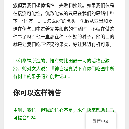
撒但要我们想像惧怕、失败和挫败。如果我们仅是
在揣测可能性，仇
敌能做的只是在我们的思绪中种
下一个
“
万一
……
怎么办
”
的念头。仇
敌从亚当和夏
娃在伊甸园中过着完美和谐的生活时，不就在做这
件事了吗？他一直都在种下怀疑的种子，他的目的
就是让我们吃下怀疑的果实，好让咒诅有机可乘。
耶和华神所造的，惟有蛇比田野一切的活物更狡
猾。蛇对女人说：『神岂是真说不许你们吃园中所
有树上的果子吗？创世记
3:1
你可以这样祷告
主啊，我信！但我的信心不足，求你快来帮助！马
可福音
9:24
繁體中文