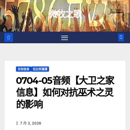
跳
微牧之歌
至
内
容
先知信息
拉比柯澜濯
0704-05音频【大卫之家
信息】如何对抗巫术之灵
的影响
7 月 3, 2026