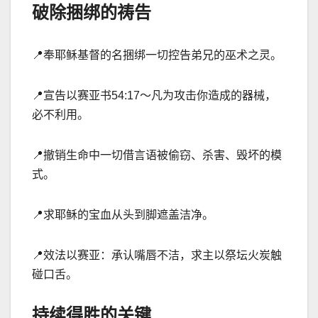
破除捆绑的祷告
📍
奉耶稣基督的名捆绑一切控告弟兄的巫术之灵。
📍
宣告以赛亚书
54
:
17
～凡为攻击你造成的器械，
必不利用。
📍
撤销生命中一切借言语被偷窃、
杀害、毁坏的模
式。
📍
求耶稣的宝血从头到脚遮盖洁净。
📍
效法以赛亚：承认嘴唇不洁，求主以祭坛火炭触
碰口舌。
持续得胜的关键