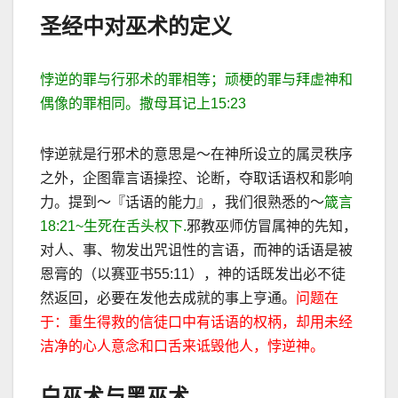
圣经中对巫术的定义
悖逆的罪与行邪术的罪相等；顽梗的罪与拜虚神和
偶像的罪相同。撒母耳记上
15:23
悖逆就是行邪术的意思是～在神所设立的属灵秩序
之外，企图靠言语操控、论断，夺取话语权和影响
力。提到～『话语的能力』，我们很熟悉的
～
箴言
18:21~
生死在舌头权下
.
邪教巫师仿冒属神的先知，
对人、事、物发出咒诅性的言语，而神的话语是被
恩膏的（以赛亚书
55:11
），神的话既发出必不徒
然返回，必要在发他去成就的事上亨通。
问题在
于：重生得救的信徒口中有话语的权柄，却用未经
洁净的心人意念和口舌来诋毁他人，悖逆神。
白巫术与黑巫术