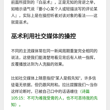
前面所提到的『白巫术』，正是无知的背逆之举，
如暗示语气说『要小心某个人或轻描淡写的评论某
人』，实际上是在操控听者对该对象的看法
——
这
就是巫术。
巫术利用社交媒体的操控
不同的主流媒体常在同一新闻周期重复完全相同的
说法，这使我们能清楚地看见背后有人统一指挥，
反覆播放达到为人洗脑的效果。
比如社交媒体上随意指控
“
某人是假先知
”
，许多信
徒毫无依据，但仍跟风附和。拉比提醒我们～当你
这样论断时，已被自己口中的话语缠住
（
诗篇
105:15
：不可为难我受膏的人，也不可恶待我的先
知）。