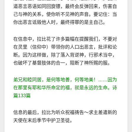
道恶言恶语如同回旋镖，最终会反弹回来，伤害自
己与神的关系，使你听不见神的声音。要记住：当
你出恶言诋毁他人时，最终得罪的是主自己。
在信息中，拉比花了许多篇幅在提醒我们，不要对
在灵里（信仰中）带领你的人口出恶言，批评和论
断。因为这样做，除了落入背逆神，行邪术当中，
也破坏了基督肢体的合一，阻断了神所赐的服。
弟兄和睦同居，是何等地善，何等地美！
……
因为
在那里有耶和华所命定的福，就是永
远的生命。诗
篇
133
篇
信息的最后，拉比为听众祝福祷告～求主差遣新的
天使在末后季节中护卫圣徒。