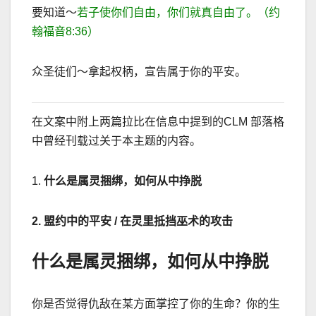
要知道～
若子使你们自由，你们就真自由了。（约
翰福音
8:36
）
众圣徒们～拿起权柄，宣告属于你的平安。
在文案中附上两篇拉比在信息中提到的
CLM
部落格
中曾经刊载过关于本主题的内容。
1.
什么是属灵捆绑，如何从中挣脱
2.
盟约中的平安
/
在灵里抵挡巫术的攻击
什么是属灵捆绑，如何从中挣脱
你是否觉得仇
敌在某方面掌控了你的生命？你的生