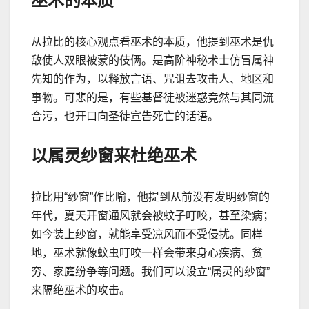
巫术的本质
从拉比的核心观点看巫术的本质，他提到巫术是仇
敌使人双眼被蒙的伎俩。是高阶神秘术士仿冒属神
先知的作为，以释放言语、咒诅去攻击人、地区和
事物。可悲的是，有些基督徒被迷惑竟然与其同流
合污，也开口向圣徒宣告死亡的话语。
以属灵纱窗来杜绝巫术
拉比用
“
纱窗
”
作比喻，他提到从前没有发明纱窗的
年代，夏天开窗通风就会被蚊子叮咬，甚至染病；
如今装上纱窗，就能享受凉风而不受侵扰。同样
地，巫术就像蚊虫叮咬一样会带来身心疾病、贫
穷、家庭纷争等问题。我们可以设立
“
属灵的纱窗
”
来隔绝巫术的攻击。