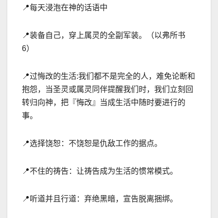
📍
每天浸泡在神的话语中
📍
装备自己，穿上属灵的全副军装。（以弗所书
6
）
📍
过悔改的生活
:
我们都不是完全的人，难免论断和
抱怨，当圣灵或属灵同伴提醒我们时，我们立刻回
转归向神，把『悔改』当成生活中随时要进行的
事。
📍
选择饶恕：不饶恕是仇
敌工作的据点。
📍
不住的祷告：让祷告成为生活的惯常模式。
📍
听道并且行道：弃绝黑暗，宣告脱离捆绑。