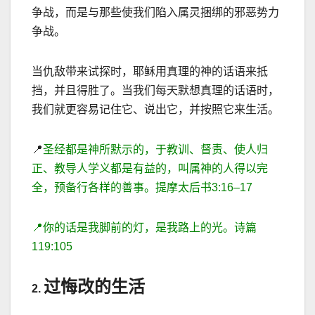
争战，而是与那些使我们陷入属灵捆绑的邪恶势力
争战。
当仇
敌带来试探时，耶稣用真理的神的话语来抵
挡，并且得胜了。当我们每天默想真理的话语时，
我们就更容易记住它、说出它，并按照它来生活。
📍
圣经都是神所默示的，于教训、督责、使人归
正、教导人学义都是有益的，叫属神的人得以完
全，预备行各样的善事。提摩太后书
3
:
16
–
17
📍
你的话是我脚前的灯，是我路上的光。诗篇
119:105
过悔改的生活
2.