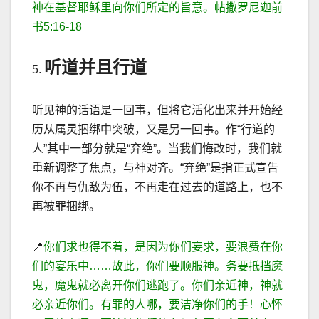
神在基督耶稣里向你们所定的旨意。帖撒罗尼迦前
书
5:16-18
听道并且行道
5.
听见神的话语是一回事，但将它活化出来并开始经
历从属灵捆绑中突破，又是另一回事。作
“
行道的
人
”
其中一部分就是
“
弃绝
”
。当我们悔改时，我们就
重新调整了焦点，与神对齐。
“
弃绝
”
是指正式宣告
你不再与仇
敌为伍，不再走在过去的道路上，也不
再被罪捆绑。
📍
你们求也得不着，是因为你们妄求，要浪费在你
们的宴乐中
……
故此，你们要顺服神。务要抵挡魔
鬼，魔鬼就必离开你们逃跑了。你们亲近神，神就
必亲近你们。有罪的人哪，要洁净你们的手！心怀