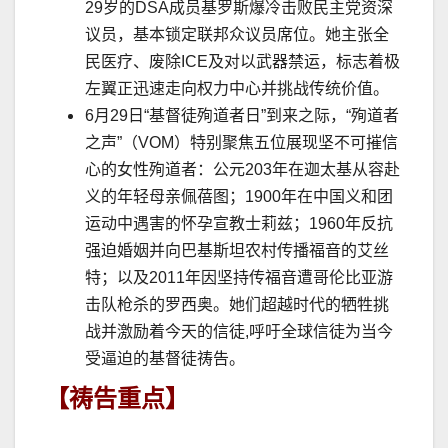
29
岁的
DSA
成员基罗斯爆冷击败民主党资深
议员，基本锁定联邦众议员席位。她主张全
民医疗、废除
ICE
及对以武器禁运，标志着极
左翼正迅速走向权力中心并挑战传统价值。
6
月
29
日
“
基督徒殉道者日
”
到来之际，
“
殉道者
之声
”
（
VOM
）特别聚焦五位展现坚不可摧信
心的女性殉道者：公元
203
年在迦太基从容赴
义的年轻母亲佩蓓图；
1900
年在中国义和团
运动中遇害的怀孕宣教士莉兹；
1960
年反抗
强迫婚姻并向巴基斯坦农村传播福音的艾丝
特；以及
2011
年因坚持传福音遭哥伦比亚游
击队枪
杀
的罗西奥。她们超越时代的牺牲挑
战并激励着今天的信徒
,
呼吁全球信徒为当今
受逼迫的基督徒祷告。
【祷告重点】