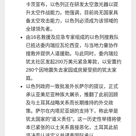
卡茨宣布，以色列正在研发太空激光器以提
升太空作战能力。他强调，目前尚无国家具
备太空攻击能力，以色列必须成为该领域的
全球领先者。
由
16
名救援及应急专家组成的以色列搜救队
已抵达委内瑞拉瓦伦西亚，与当地力量协作
搜救并提供人道援助。与此同时，委内瑞拉
犹太社区发起
200
万美元紧急筹款，以安置约
280
个因地震失去家园或房屋受损的犹太家
庭。
以色列政府一致批准外长萨尔的提议，正式
承认亚美尼亚种族大屠
杀
，推翻了此前因顾
及与土耳其战略关系而长期维持的外交政
策。萨尔在内塔尼亚胡的支持下，称此举是
犹太国家的
“
道义责任
”
。这一历史性举措将使
本已紧张的以土关系直接恶化，土耳其此前
坚决否认该定义并谴责国际承认。