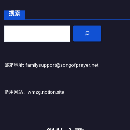
搜索
邮箱地址: familysupport@songofprayer.net
备用网站：
wmzg.notion.site