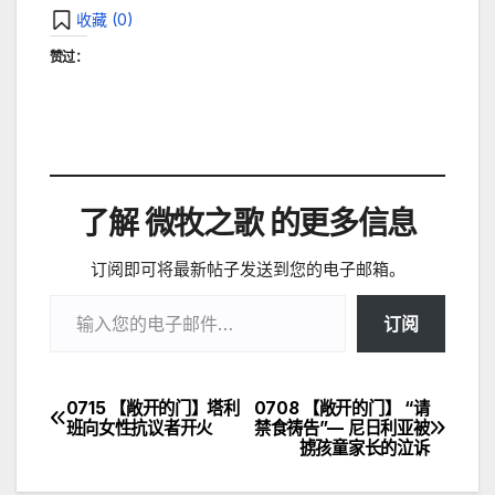
收藏 (
0
)
赞过：
了解 微牧之歌 的更多信息
订阅即可将最新帖子发送到您的电子邮箱。
输入您的电子邮件…
订阅
0715 【敞开的门】塔利
0708 【敞开的门】 “请
文
班向女性抗议者开火
禁食祷告”— 尼日利亚被
掳孩童家长的泣诉
章