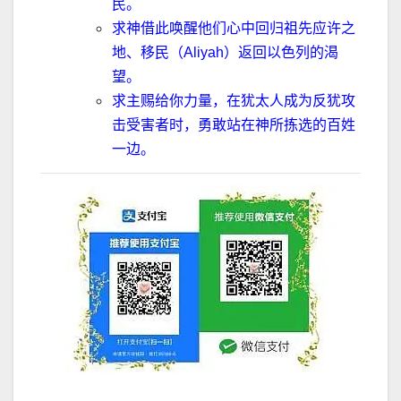
民。
求神借此唤醒他们心中回归祖先应许之
地、移民（
Aliyah
）返回以色列的渴
望。
求主赐给你力量，在犹太人成为反犹攻
击受害者时，勇敢站在神所拣选的百姓
一边。