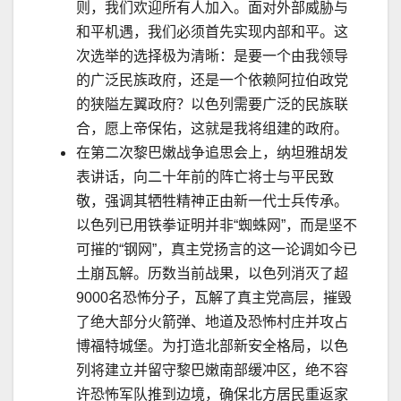
则，我们欢迎所有人加入。面对外部威胁与
和平机遇，我们必须首先实现内部和平。这
次选举的选择极为清晰：是要一个由我领导
的广泛民族政府，还是一个依赖阿拉伯政党
的狭隘左翼政府？以色列需要广泛的民族联
合，愿上帝保佑，这就是我将组建的政府。
在第二次黎巴嫩战争追思会上，纳坦雅胡发
表讲话，向二十年前的阵亡将士与平民致
敬，强调其牺牲精神正由新一代士兵传承。
以色列已用铁拳证明并非
“
蜘蛛网
”
，而是坚不
可摧的
“
钢网
”
，真主党扬言的这一论调如今已
土崩瓦解。历数当前战果，以色列消灭了超
9000
名恐怖分子，瓦解了真主党高层，摧毁
了绝大部分火箭弹、地道及恐怖村庄并攻占
博福特城堡。为打造北部新安全格局，以色
列将建立并留守黎巴嫩南部缓冲区，绝不容
许恐怖军队推到边境，确保北方居民重返家