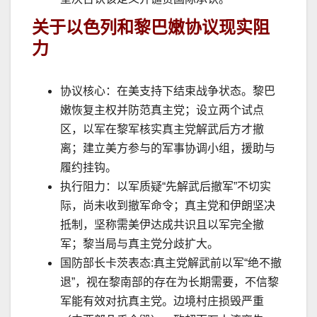
关于
以色列和黎巴嫩协议现实阻
力
协议核心：在美支持下结束战争状态。黎巴
嫩恢复主权并防范真主党；设立两个试点
区，以军在黎军核实真主党解武后方才撤
离；建立美方参与的军事协调小组，援助与
履约挂钩。
执行阻力：以军质疑
“
先解武后撤军
”
不切实
际，尚未收到撤军命令；真主党和伊朗坚决
抵制，坚称需美伊达成共识且以军完全撤
军；黎当局与真主党分歧扩大。
国防部长卡茨表态
:
真主党解武前以军
“
绝不撤
退
”
，视在黎南部的存在为长期需要，不信黎
军能有效对抗真主党。边境村庄损毁严重