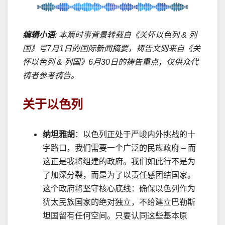
编辑小语
:
本篇时事背景转载自《关怀以色列
&
列
国》号
7
月
1
日的国际新闻摘要，祷告文则来自《关
怀以色列
&
列国》
6
月
30
日的祷告重点，仅供众代
祷者参考祷告。
关于
以色列
纳坦雅胡
：以色列正处于严峻内外挑战的十
字路口，我们需要一个广泛的民族政府
–
而
这正是我将组建的政府。我们如此行不是为
了加深分裂，而是为了以责任感团结国家。
这个政府将坚守核心底线：确保以色列作为
犹太民族国家的绝对独立，不给建立巴勒斯
坦国留有任何空间。只要认同这些基本原