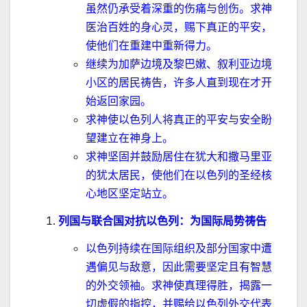
虽然仍承受着深重的伤痛与创伤。求神
医治百姓的身心灵，赐下真正的平安，
使他们在重建中重新得力。
继续为加萨边境及黎巴嫩、叙利亚边境
小区的居民祷告，许多人直到现在才开
始返回家园。
求神使以色列人将真正的平安与安全盼
望建立在神身上。
求神坚固并鼓励居住在犹大和撒马里亚
的犹太居民，使他们在以色列的圣经核
心地区坚定站立。
列国与联合国对抗以色列：为国际局势祷告
以色列持续在国际组织及部分国家中遭
遇偏见与
敌
意，因此需要坚定且有智慧
的外交领袖。求神使真理得胜，揭露一
切虚假的指控，并赐给以色列外交代表