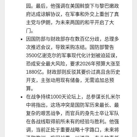
园。最后，他强调在美国斡旋下与黎巴嫩政
府达成谅解协议，在军事和外交上重创了真
主党与伊朗，为未来两国的和平开启了大
门。
因国防部与财政部存在数百亿分歧，总理多
次推
迟
会议，导致采购冻结。国防部警告
3500
亿谢克尔的军事现代化计划被迫延误，
恐成安全最大风险，要求
2026
年预算大涨至
1880
亿。财政部则反驳其要价过高且含历史
开支，主张动用现有储备，无需追加总预
算。
在战争持续
1000
天论坛上，总参谋长扎米尔
中将指出，这场冲突是国防军历来最长、最
复
杂
的艰苦战争，而官兵的身先士卒让军队
在各战线取得前所未有的经验与胜利。他强
调，当前正处于重要战略十字路口，未来将