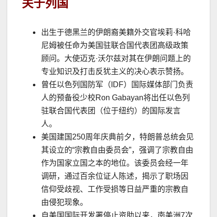
关于
列国
出生于德黑兰的伊朗裔美籍外交官埃莉
·
科哈
尼姆被任命为美国驻联合国代表团高级政策
顾问。大使
迈
克
·
沃尔兹对其在伊朗问题上的
专业知识及打击反犹主义的决心表示赞扬。
曾任以色列国防军（
IDF
）国际媒体部门负责
人的预备役少校
Ron Gabayan
将出任以色列
驻联合国代表团（位于纽约）的国际发言
人。
美国建国
250
周年庆典前夕，特朗普总统会见
其设立的
“
宗教自由委员会
”
，强调了宗教自由
作为国家立国之本的地位。该委员会经一年
调研，通过百余位证人陈述，揭示了职场因
信仰受歧视、工作受损等日益严重的宗教自
由侵犯现象。
自美国国际开发署停止资助以来，南美洲
7
次