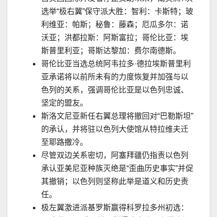
选举
“
极右翼
”
保守派大胜：智利：卡斯特；玻
利维亚：帕斯；秘鲁：藤森；厄瓜多尔：诺
沃亚；洪都拉斯：阿斯富拉；哥伦比亚：埃
斯普里利亚；哥斯达黎加：费尔南德斯。
哥伦比亚当选总统阿韦拉多
·
德拉埃斯普里利
亚承诺将以前所未有的力度恢复并加强与以
色列的关系，强调哥伦比亚是以色列忠诚、
坚定的盟友。
斯洛文尼亚新任右翼总理将撤回对
“
巴勒斯坦
”
的承认，并将驻以色列大使馆从特拉维夫迁
至耶路撒冷。
尽管双边关系密切，阿塞拜疆仍指责以色列
承认亚美尼亚种族灭绝是
“
歪曲历史事实
”
并促
其撤销；以色列则坚称此举是道义和历史责
任。
极左翼激进派基罗斯赢得科罗拉多州初选：