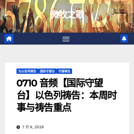
跳
微牧之歌
至
内
容
为以色列祷告
国际守望台
守望祷告
0710 音频【国际守望
台】以色列祷告：本周时
事与祷告重点
7 月 9, 2026