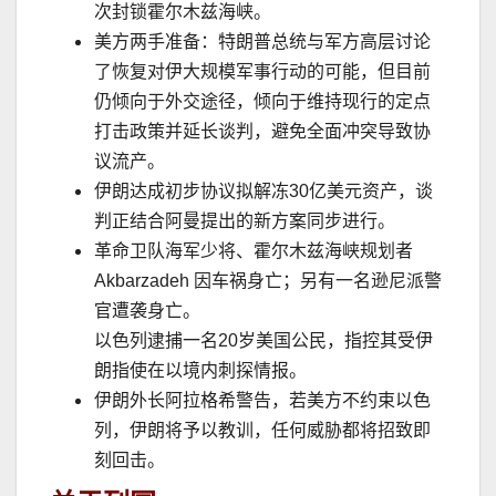
次封锁霍尔木兹海峡。
美方两手准备：特朗普总统与军方高层讨论
了恢复对伊大规模军事行动的可能，但目前
仍倾向于外交途径，倾向于维持现行的定点
打击政策并延长谈判，避免全面冲突导致协
议流产。
伊朗达成初步协议拟解冻
30
亿美元资产，谈
判正结合阿曼提出的新方案同步进行。
革命卫队海军少将、霍尔木兹海峡规划者
Akbarzadeh
因车祸身亡；另有一名逊尼派警
官遭袭身亡。
以色列逮捕一名
20
岁美国公民，指控其受伊
朗指使在以境内刺探情报。
伊朗外长阿拉格希警告，若美方不约束以色
列，伊朗将予以教训，任何威胁都将招致即
刻回击。