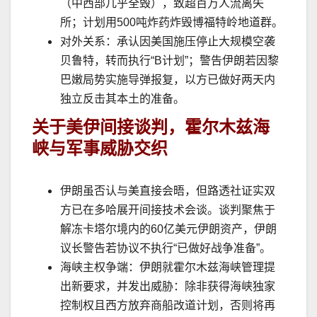
（中西部几乎全毁），致超百万人流离失
所；计划用
500
吨炸药炸毁博福特岭地道群。
对外关系：承认因美国施压停止大规模空袭
贝鲁特，转而执行
“B
计划
”
；警告伊朗若因黎
巴嫩局势实施导弹报复，以方已做好两天内
独立反击其本土的准备。
关于
美伊间接谈判，霍尔木兹海
峡与军事威胁交织
伊朗虽否认与美直接会晤，但路透社证实双
方已在多哈展开间接技术会谈。谈判聚焦于
解冻卡塔尔境内的
60
亿美元伊朗资产，伊朗
议长警告若协议不执行
“
已做好战争准备
”
。
海峡主权争端：伊朗就霍尔木兹海峡管理提
出新要求，并发出威胁：除非获得海峡独家
控制权且西方放弃商船改道计划，否则将再