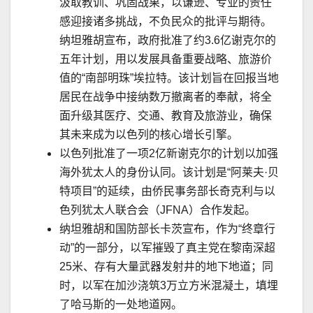
汲取教训、
巩
固战果，以谦逊、专业的责任
感迎接诸多挑战，不负民众的批评与期待。
纳坦雅胡宣布，政府批准了约
3.6
亿谢克尔的
五年计划，用以发展具备重要战略、旅游价
值的
“
南部明珠
”
埃拉特。该计划旨在回报当地
居民在战争中接纳数万撤离者的奉献，将全
面升级其医疗、交通、教育及旅游业，确保
其未来成为以色列的核心增长引擎。
以色列批准了一项
2
亿新谢克尔的计划以加强
海外犹太人的身份认同。该计划是
“
阿莱夫
·
贝
特项目
”
的延续，由侨民事务部长奇克利与以
色列犹太人联合会（
JFNA
）合作发起。
纳坦雅胡和国防部长卡茨宣布，作为
“
终章行
动
”
的一部分，以军摧毁了真主党在黎南深超
25
米、存有大量武器发射井的地下地道；同
时，以军在加沙浇筑
3
万立方米混凝土，填埋
了哈马斯的一处地道网。