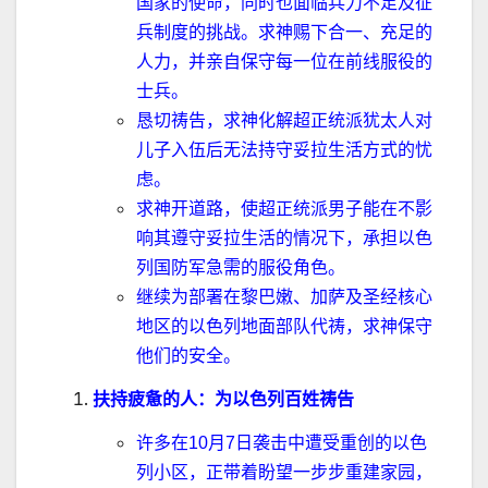
国家的使命，同时也面临兵力不足及征
兵制度的挑战。求神赐下合一、充足的
人力，并亲自保守每一位在前线服役的
士兵。
恳切祷告，求神化解超正统派犹太人对
儿子入伍后无法持守妥拉生活方式的忧
虑
。
求神开道路，使超正统派男子能在不影
响其遵守妥拉生活的情况下，承担以色
列国防军急需的服役角色。
继续为部署在黎巴嫩、加萨及圣经核心
地区的以色列地面部队代祷，求神保守
他们的安全。
扶持疲惫的人：为以色列百姓祷告
许多在
10
月
7
日袭击中遭受重创的以色
列小区，正带着盼望一步步重建家园，