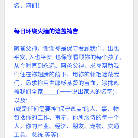
名，阿们！
每日环绕火牆的遮盖祷告
阿爸父神，谢谢祢是保守看顾我们，出也
平安, 入也平安, 也保守看顾祢的每个孩子,
从今时直到永远。阿爸父神，求祢帮助我
们住在祢翅膀的荫下，用祢的翎毛遮蔽我
们。恳求祢用主耶稣基督的宝血，涂抹遮
盖我们全家____( 一一说出家人的名字)，
以及:
(或是任何需要神”保守遮盖”的人、事、物
包括你的工作、事奉、你所服侍的每一个
人。你的产业、经济、朋友、宠物、交通
工具、总统 等等)