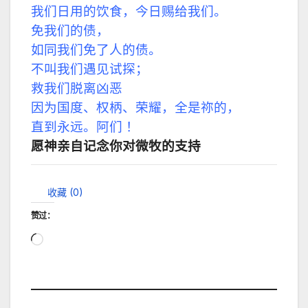
我们日用的饮食，今日赐给我们。
免我们的债，
如同我们免了人的债。
不叫我们遇见试探；
救我们脱离凶恶
因为国度、权柄、荣耀，全是祢的，
直到永远。阿们 ！
愿神亲自记念你对微牧的支持
收藏 (
0
)
赞过：
正
在
加
载…