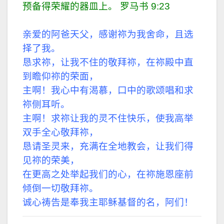
放
预备得荣耀的器皿上。 罗马书 9:23
器
亲爱的阿爸天父，感谢祢为我舍命，且选
择了我。
恳求祢，让我不住的敬拜祢，在祢殿中直
到瞻仰祢的荣面，
主啊！我心中有渴慕，口中的歌颂唱和求
祢侧耳听。
主啊！求祢让我的灵不住快乐，使我高举
双手全心敬拜祢，
恳请圣灵来，充满在全地教会，让我们得
见祢的荣美，
在更高之处举起我们的心，在祢施恩座前
倾倒一切敬拜祢。
诚心祷告是奉我主耶稣基督的名，阿们！