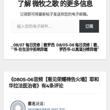
了解 微牧之歌 的更多信息
订阅即可将最新帖子发送到您的电子邮箱。
输入您的电子邮件…
订阅
08/07 每日灵修｜歌罗西
08/05-06 每日灵修｜歌
文
书-在生活中拒绝异端
罗西书-以真道分辨异端
章
导
航
《0805-06音频【看见荣耀祷告火墙】耶和
华拉法医治者》有4条评论
匿名
说道：
2023年8月5日 11:51 下午