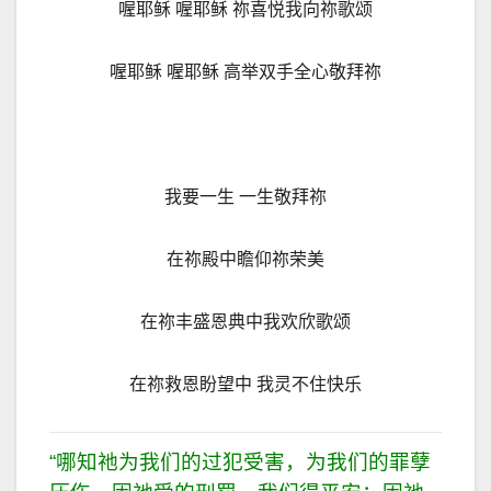
喔耶稣 喔耶稣 祢喜悦我向祢歌颂
喔耶稣 喔耶稣 高举双手全心敬拜祢
我要一生 一生敬拜祢
在祢殿中瞻仰祢荣美
在祢丰盛恩典中我欢欣歌颂
在祢救恩盼望中 我灵不住快乐
“哪知祂为我们的过犯受害，为我们的罪孽