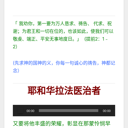
「 我劝你，第一要为万人恳求、祷告、 代求、祝
谢；为君王和一切在位的，也该如此，使我们可以
敬虔、端正、平安无事地度日。」 (提前2：1﹣
2）
(先求神的国神的义，你每一句诚心的祷告，神都记
念）
耶和华拉法医治者
音
00:00
00:00
频
又要将他丰盛的荣耀，彰显在那蒙怜悯早
播