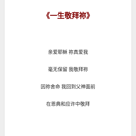
《一生敬拜祢》
亲爱耶稣 祢真爱我
毫无保留 我敬拜祢
因祢舍命 我回到父神面前
在恩典和应许中敬拜