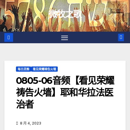
跳
微牧之歌
至
内
容
每日灵粮
看见荣耀祷告火墙
0805-06音频【看见荣耀
祷告火墙】耶和华拉法医
治者
8 月 4, 2023