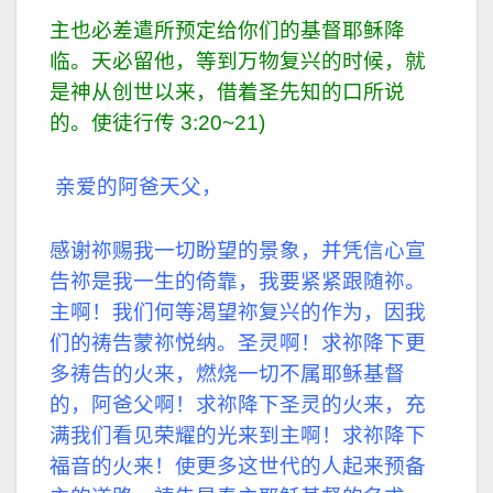
主也必差遣所预定给你们的基督耶稣降
临。天必留他，等到万物复兴的时候，就
是神从创世以来，借着圣先知的口所说
的。使徒行传 3:20~21)
亲爱的阿爸天父，
感谢祢赐我一切盼望的景象，
并凭信心宣
告祢是我一生的倚靠，我要紧紧跟随祢。
主啊！我们何等渴望祢复兴的作为，因我
们的祷告蒙祢悦纳。
圣灵啊！求祢降下更
多祷告的火来，燃烧一切不属耶稣基督
的，
阿爸父啊！求祢降下圣灵的火来，充
满我们看见荣耀的光来到
主啊！求祢降下
福音的火来！使更多这世代的人起来预备