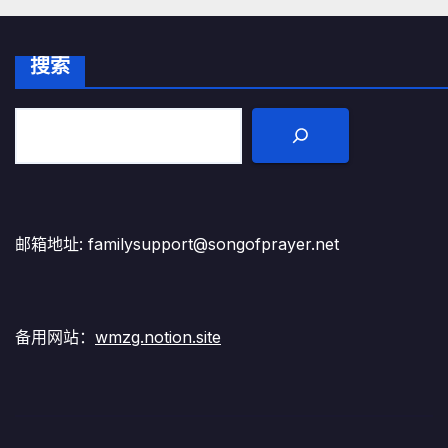
搜索
邮箱地址: familysupport@songofprayer.net
备用网站：
wmzg.notion.site