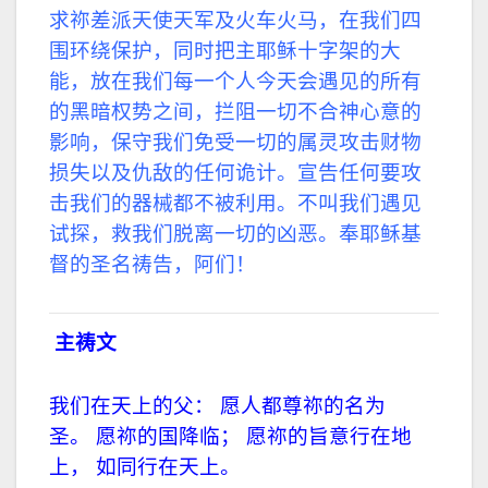
求祢差派天使天军及火车火马，在我们四
围环绕保护，同时把主耶稣十字架的大
能，放在我们每一个人今天会遇见的所有
的黑暗权势之间，拦阻一切不合神心意的
影响，保守我们免受一切的属灵攻击财物
损失以及仇敌的任何诡计。宣告任何要攻
击我们的器械都不被利用。不叫我们遇见
试探，救我们脱离一切的凶恶。奉耶稣基
督的圣名祷告，阿们！
主祷文
我们在天上的父：
愿人都尊祢的名为
圣。
愿祢的国降临；
愿祢的旨意行在地
上，
如同行在天上。