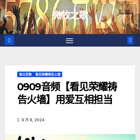
跳
微牧之歌
至
内
容
每日灵粮
看见荣耀祷告火墙
0909音频【看见荣耀祷
告火墙】用爱互相担当
9 月 8, 2024