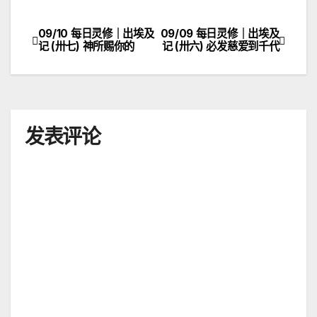
09/10 每日灵修｜出埃及
09/09 每日灵修｜出埃及
文
记 (卅七) 神所赐你的
记 (卅六) 必发慈爱到千代
章
导
航
发表评论