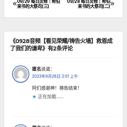
09/29 每日灵修｜希伯
09/28 每日灵修｜希伯
文
来书的大祭司(三)
来书的大祭司(二)
章
导
航
《0928音频【看见荣耀/祷告火墙】救恩成
了我们的谦卑》有2条评论
匿名
说道：
2023年9月28日 2:01 上午
阿们感谢神！祷告结束！
正在加载……