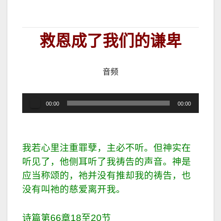
救恩成了我们的谦卑
音频
音
00:00
00:00
频
播
放
我若心里注重罪孽，主必不听。但神实在
器
听见了，他侧耳听了我祷告的声音。神是
应当称颂的，祂并没有推却我的祷告，也
没有叫祂的慈爱离开我。
诗篇第66章18至20节