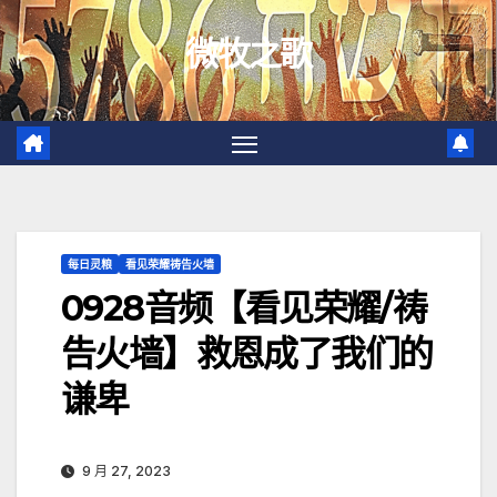
跳
微牧之歌
至
内
容
每日灵粮
看见荣耀祷告火墙
0928音频【看见荣耀/祷
告火墙】救恩成了我们的
谦卑
9 月 27, 2023