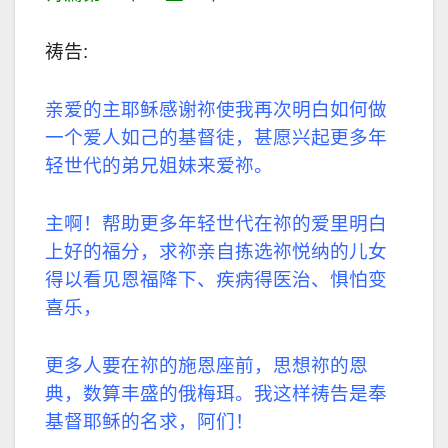
祷告:
亲爱的主耶稣感谢祢使我再次明白如何做
一个爱人如己的基督徒，甚愿兴起更多年
轻世代的弟兄姐妹来爱祢。
主啊！帮助更多年轻世代在祢的爱里明白
上好的福分，求祢亲自拣选祢悦纳的儿女
得以看见恩福降下、疾病得医治、惧怕变
喜乐，
更多人要在祢的施恩座前，思想祢的恩
典，数算丰盛的俄梅珥。我这样祷告是奉
基督耶稣的名求，阿们！