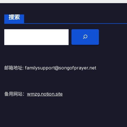
搜索
邮箱地址: familysupport@songofprayer.net
备用网站：
wmzg.notion.site