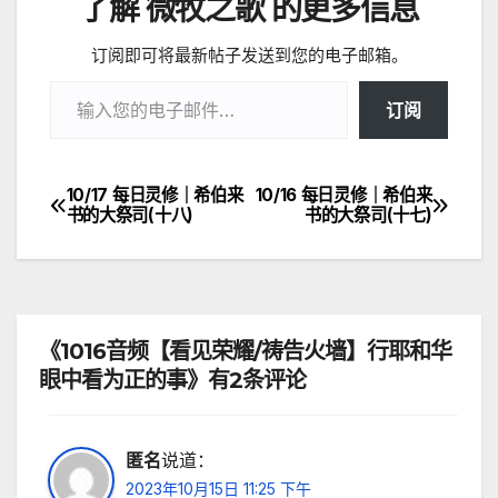
了解 微牧之歌 的更多信息
订阅即可将最新帖子发送到您的电子邮箱。
输入您的电子邮件…
订阅
10/17 每日灵修｜希伯来
10/16 每日灵修｜希伯来
文
书的大祭司(十八)
书的大祭司(十七)
章
导
航
《1016音频【看见荣耀/祷告火墙】行耶和华
眼中看为正的事》有2条评论
匿名
说道：
2023年10月15日 11:25 下午