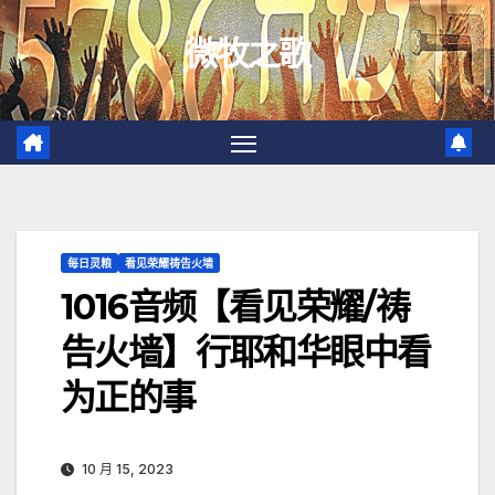
跳
微牧之歌
至
内
容
每日灵粮
看见荣耀祷告火墙
1016音频【看见荣耀/祷
告火墙】行耶和华眼中看
为正的事
10 月 15, 2023