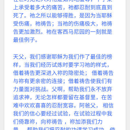
上承受着多大的痛苦，祂都忍耐到底直到
死了。祂之所以能够得胜，是因为当耶稣
受伤痛，祂祷告；当祂的伤痛极大，祂祷
告更加激烈。祂在客西马尼园的一刻就是
最佳例子。
天父，我们感谢耶稣为我们作了最佳的榜
样，当我们经历试炼时要学习祂的样式，
借着祷告更深进入祢的隐密处；
借着祷告
与祢有更亲密的连接；借着祷告使我们有
力量面对挑战。父啊，帮助我们永不放弃
追求神，无论怎样都要留在基督里，在苦
难中欢欢喜喜的忍耐宽容。阿爸父，
相信
我们的信心要经过试验，在试验过程中我
们倚靠祢，向祢祷告 ，祢加添我们力
量，
帮助我们把忍耐的功课学习成功，使