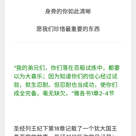
身旁的你如此清晰
愿我们珍惜最重要的东西
“
我的弟兄们，你们落在百般试炼中，都要
以为大喜乐；因为知道你们的信心经过试
验，就生忍耐。但忍耐也当成功，使你们
成全完备，毫无缺欠。
”
雅各书
1
章
2-4
节
圣经列王纪下第
18
章记载了一个犹大国王