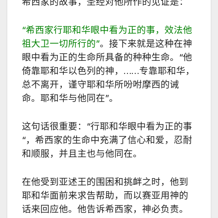
希西家的故事，圣经对他所作的见证是：
“
希西家行耶和华眼中看为正的事，效法他
祖大卫一切所行的
”
。接下来就是这种在神
眼中看为正的生命所具备的种种生命。
“
他
倚靠耶和华以色列的神，
……
专靠耶和华，
总不离开，谨守耶和华所吩咐摩西的诫
命。耶和华与他同在
”
。
这句话很重要：
“
行耶和华眼中看为正的事
“
，希西家的生命中充满了信心和爱，忍耐
和顺服，并且主也与他同在。
在他受到亚述王的围困和挑衅之时，他到
耶和华面前来求告帮助，而以赛亚用神的
话来回应他。他告诉希西家，神必负责。