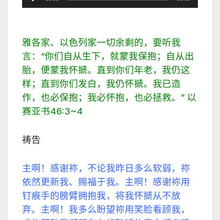
频
播
放
雅各家、以色列家一切余剩的，要听我
器
言：
“
你们自从生下，就蒙我保抱；自从出
胎，便蒙我怀搋。直到你们年老，我仍这
样；直到你们发白，我仍怀搋。我已造
作，也必保抱；我必怀抱，也必拯救。
”
以
赛亚书
46:3~4
祷告
主啊！感谢祢，不论我昨日多么软弱，祢
依然更新我、赐福于我。主啊！感谢祢用
钉痕手的膀臂拥抱我，将我怀搋从不放
弃。主啊！我多么盼望祢用笑脸看顾我，