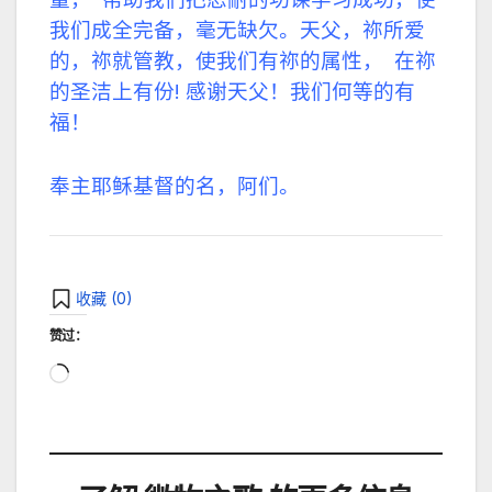
我们成全完备，毫无缺欠。天父，祢所爱
的，祢就管教，使我们有祢的属性，
在祢
的圣洁上有份
!
感谢天父！我们何等的有
福！
奉主耶稣基督的名，阿们。
收藏 (
0
)
赞过：
正
在
加
载…