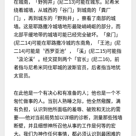
在城南，「野狗井」(尼二13)可能在城东。尼希米
绕着城墙，从城西的「谷门」到城南的「粪厂
门」，再到城东的「野狗井」，察看了南部的城
墙。这是耶路撒冷城墙地形最陡峭崎岖的部分，而
北部平缓地带的城墙可能已经完全破坏。「泉门」
(尼二14)可能在耶路撒冷城的东南角，「王池」(尼
二14)可能是〝西罗亚池〞，「溪」(尼二15)可能指
〝汲沦溪〞。经文提到两个「官长」(尼二16)，前
者指与尼希米同住耶城的波斯官员，后者指当地犹
太官员。
在此他是一个有决心和有准备的人；他也是一个不
匆忙做事的人。当别人熟睡之际，他全然儆醒，满
有负担，认识到他所面临的羞辱、破败和无比的需
要──他对当前局势加以详细的诊断，测量那些残墙
断壁，并且细想神所召他从事的工作是何等的宏
大。我们为神作任何事情，都必须认识到最困难的