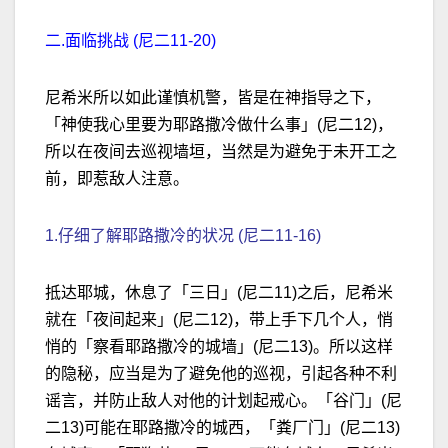
二.面临挑战 (尼二11-20)
尼希米所以如此谨慎机警，皆是在神指导之下，
「神使我心里要为耶路撒冷做什么事」(尼二12)，
所以在夜间去巡视墙垣，当然是为避免于未开工之
前，即惹敌人注意。
1.仔细了解耶路撒冷的状况 (尼二11-16)
抵达耶城，休息了「三日」(尼二11)之后，尼希米
就在「夜间起来」(尼二12)，带上手下几个人，悄
悄的「察看耶路撒冷的城墙」(尼二13)。所以这样
的隐秘，应当是为了避免他的巡视，引起各种不利
谣言，并防止敌人对他的计划起戒心。「谷门」(尼
二13)可能在耶路撒冷的城西，「粪厂门」(尼二13)