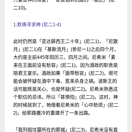
二10)。
1.默祷寻求神 (尼二1-4)
此时仍然是「亚达薛西王二十年」(尼二1)，「尼散
月」(尼二1)在「基斯流月」(参尼一1)之后四个月，
大约是主前445年阳历三、四月之间。尼希米「素
来在王面前没有愁容」(尼二1)，因为酒政的职责是
陪君王宴乐。酒政如果「面带愁容」(尼二2)，很可
能会被怀疑在酒中下毒、惹来杀身之祸。波斯王的
话可能既是关心、也是怀疑(尼二2)。尼希米熟悉这
个职位的忌讳，所以「甚惧怕」(尼二2)。这时，神
的时候就到了，祂借着尼希米的「心中愁烦」(尼二
2)，给耶路撒冷的重建开了一条出路。
「我列祖坟墓所在的那城」(尼二3)，尼希米没有直