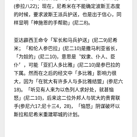
(参拉八22)；现在，尼希米在不能确定波斯王态度
的时候，要求波斯王派兵护送，也是出于信心，同
样显明「神施恩的手帮助」(尼二8)。
亚达薜西王命令「军长和马兵护送」(尼二9)尼希
米；「和伦人参巴拉」(尼二10)是撒马利亚省长，
「为奴的」(尼二10)，意思是〝奴隶、仆人、臣
仆〞，可能「亚扪人多比雅」(尼二10)是参巴拉的
下属。然而在之后的经文中「多比雅」影响力很
大，因为「在犹大有许多人与多比雅结盟」(参尼六
18)。「听见有人来为以色列人求好处，就甚恼
怒」(尼二10)，后来这二位外邦人与犹大的贵胄联
手(参尼六17;尼十三4，28)，「恼怒」阴谋破坏以
斯拉和尼希米重建耶城的计划。