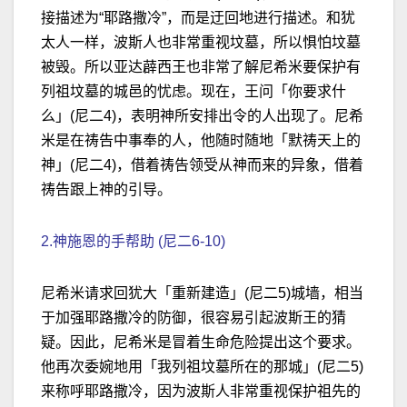
接描述为“耶路撒冷”，而是迂回地进行描述。和犹
太人一样，波斯人也非常重视坟墓，所以惧怕坟墓
被毁。所以亚达薜西王也非常了解尼希米要保护有
列祖坟墓的城邑的忧虑。现在，王问「你要求什
么」(尼二4)，表明神所安排出令的人出现了。尼希
米是在祷告中事奉的人，他随时随地「默祷天上的
神」(尼二4)，借着祷告领受从神而来的异象，借着
祷告跟上神的引导。
2.神施恩的手帮助 (尼二6-10)
尼希米请求回犹大「重新建造」(尼二5)城墙，相当
于加强耶路撒冷的防御，很容易引起波斯王的猜
疑。因此，尼希米是冒着生命危险提出这个要求。
他再次委婉地用「我列祖坟墓所在的那城」(尼二5)
来称呼耶路撒冷，因为波斯人非常重视保护祖先的