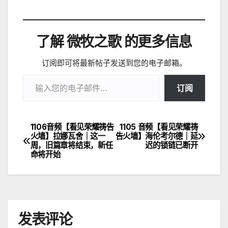
了解 微牧之歌 的更多信息
订阅即可将最新帖子发送到您的电子邮箱。
输入您的电子邮件…
订阅
1106音频【看见荣耀祷告
1105 音频【看见荣耀祷
文
火墙】拉娜瓦舍｜这一
告火墙】海伦考尔德｜延
周，旧篇章将结束，新任
迟的锁链已断开
章
命将开始
导
航
发表评论