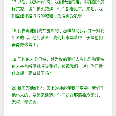
17.以后，我对他们说：我们所遭的难，耶路撒冷怎
样荒凉，城门被火焚烧，你们都看见了。来吧，我
们重建耶路撒冷的城墙，免得再受凌辱！
18.我告诉他们我神施恩的手怎样帮助我，并王对我
所说的话。他们就说：我们起来建造吧！于是他们
奋勇做这善工。
19.但和伦人参巴拉，并为奴的亚扪人多比雅和亚拉
伯人基善听见就嗤笑我们，藐视我们，说：你们做
什么呢？要背叛王吗？
20.我回答他们说：天上的神必使我们亨通。我们作
他仆人的，要起来建造；你们却在耶路撒冷无分、
无权、无记念。