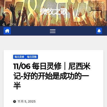
跳
微牧之歌
至
内
容
每日灵修
每日灵粮
11/06 每日灵修｜尼西米
记-好的开始是成功的一
半
11 月 5, 2025