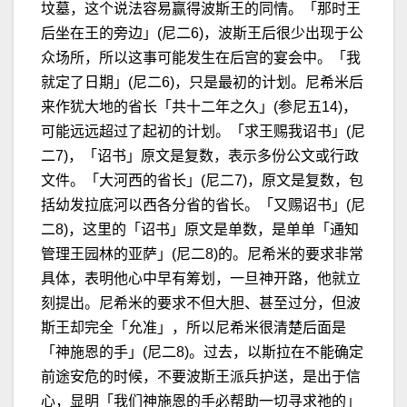
坟墓，这个说法容易赢得波斯王的同情。「那时王
后坐在王的旁边」(尼二6)，波斯王后很少出现于公
众场所，所以这事可能发生在后宫的宴会中。「我
就定了日期」(尼二6)，只是最初的计划。尼希米后
来作犹大地的省长「共十二年之久」(参尼五14)，
可能远远超过了起初的计划。「求王赐我诏书」(尼
二7)，「诏书」原文是复数，表示多份公文或行政
文件。「大河西的省长」(尼二7)，原文是复数，包
括幼发拉底河以西各分省的省长。「又赐诏书」(尼
二8)，这里的「诏书」原文是单数，是单单「通知
管理王园林的亚萨」(尼二8)的。尼希米的要求非常
具体，表明他心中早有筹划，一旦神开路，他就立
刻提出。尼希米的要求不但大胆、甚至过分，但波
斯王却完全「允准」，所以尼希米很清楚后面是
「神施恩的手」(尼二8)。过去，以斯拉在不能确定
前途安危的时候，不要波斯王派兵护送，是出于信
心，显明「我们神施恩的手必帮助一切寻求祂的」