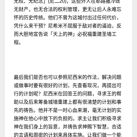
无权、无纪念」(尼二20)，这些外人在耶路撒冷既
无财产，也无合法的权利管理，更无让后人永难忘
怀的历史传统。他们不曾为这城付出过任何代价，
凭什么来干预？尼希米不屈服于敌对者的逼迫，反
而大胆地宣告说「天上的神」必祝福重建圣墙工
程。
最后我们是否也可以参照尼西米的作法，解决问题
或做事时要有很好的计划，先查看现况，再提出可
行的计划呢？尼西米在回答王的问题，寻求王的帮
助以及后来筹备城墙重建上都有很清楚的计划和事
先的祷告。他并不是一时心血来潮，毫无计划的实
施神在他心中放下的负担的。求主让我们积极寻求
神在我们身上的旨意，并祷告求神赐下智慧，合适
的言语和周密的计划来具体实施。让我们做一个能