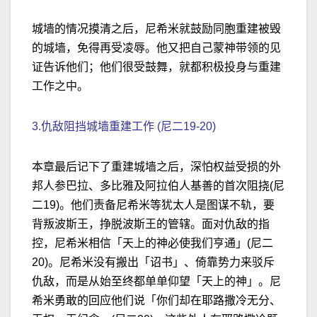
城墙的情况摸清之后，尼希米就鼓励同胞重建被毁
的城墙，免得再受凌辱。他又把自己蒙神带领的见
证告诉他们；他们很受鼓舞，就都积极投身与重建
工作之中。
3.仇敌阻挡城墙重建工作 (尼二19-20)
本章最后记下了重建城墙之后，深怕权益受损的外
邦人参巴拉、多比雅及阿拉伯人基善的首次阻挠(尼
二19)。他们责备尼希米等犹太人是图谋不轨，要
背叛波斯王，挣脱波斯王的管辖。面对仇敌的指
控，尼希米相信「天上的神必使我们亨通」(尼二
20)。尼希米没有搬出「诏书」、倚靠势力来驳斥
仇敌，而是从始至终都单单仰望「天上的神」。尼
希米勇敢的回应他们说「你们却在耶路撒冷无分、