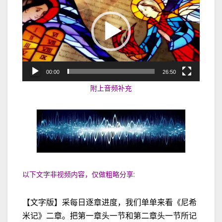
频
播
放
器
00:00
26:50
附上音频补充
以下文字非视频内容，仅做粗略分享:
【文字版】采每日逐章进度，我们单单来看《尼希
米记》二章。把第一章头一节和第二章头一节所记