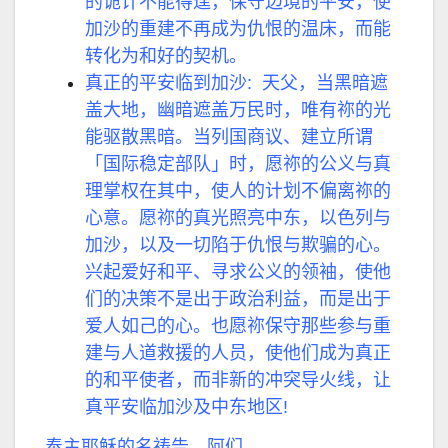
的诡计不能得逞，保守边境的平安，使
加沙的重建不再成为仇恨的温床，而能
转化为和好的契机。
真正的平安临到加沙: 天父，当黑暗遮
盖大地，幽暗遮盖万民时，唯有祢的光
能驱散黑暗。当列国商议、建立所谓
「国际稳定部队」时，愿祢的公义与真
理掌权在其中，使人的计划不偏离祢的
心意。愿祢的真光照亮中东，以色列与
加沙，以及一切陷于仇恨与欺骗的心。
兴起爱好和平、寻求公义的领袖，使他
们的决策不是出于政治利益，而是出于
爱人如己的心。也愿祢保守那些参与重
建与人道救援的人员，使他们成为真正
的和平使者，而非新的冲突导火线，让
真平安临加沙及中东地区!
奉主耶稣的名祷告，阿们。