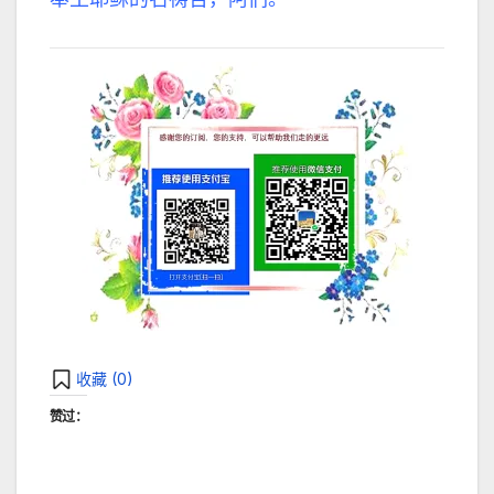
收藏 (
0
)
赞过：