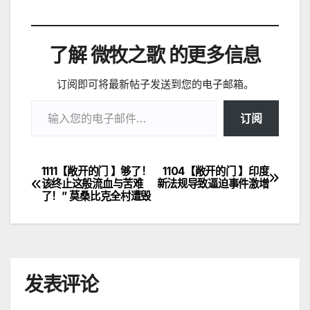
了解 微牧之歌 的更多信息
订阅即可将最新帖子发送到您的电子邮箱。
输入您的电子邮件…
订阅
1111【敞开的门 】够了！
1104【敞开的门 】印度
文
该终止这般流血与苦难
新法规导致逼迫事件激增
了！” 莫桑比克全村遭毁
章
导
航
发表评论