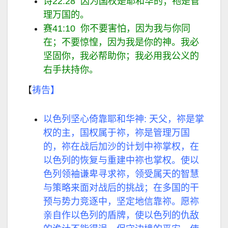
诗22:28 因为国权是耶和华的；祂是管
理万国的。
赛41:10 你不要害怕，因为我与你同
在；不要惊惶，因为我是你的神。我必
坚固你，我必帮助你；我必用我公义的
右手扶持你。
【
祷告】
以色列坚心倚靠耶和华神: 天父，祢是掌
权的主，国权属于祢，祢是管理万国
的，祢在战后加沙的计划中祢掌权，在
以色列的恢复与重建中祢也掌权。使以
色列领袖谦卑寻求祢，领受属天的智慧
与策略来面对战后的挑战；在多国的干
预与势力竞逐中，坚定地信靠祢。愿祢
亲自作以色列的盾牌，使以色列的仇敌