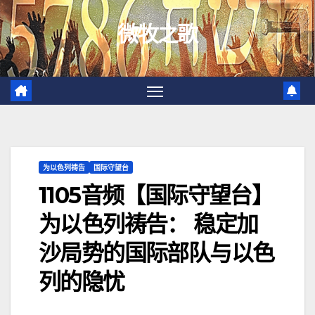
跳
微牧之歌
至
内
容
为以色列祷告
国际守望台
1105音频【国际守望台】
为以色列祷告： 稳定加
沙局势的国际部队与以色
列的隐忧