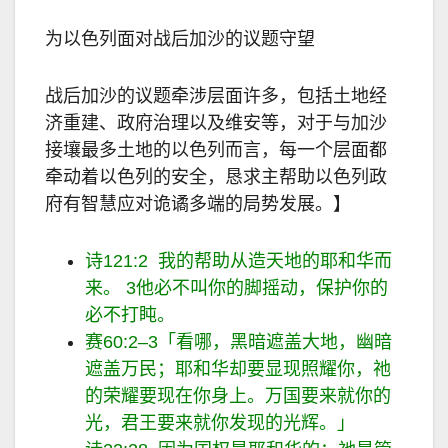
为以色列面对战后加沙的议题守望
战后加沙的议题牵涉层面许多，包括土地经
济重建、政府治理以及维安等，对于与加沙
接壤最多土地的以色列而言，每一个层面都
牵动着以色列的安全，恳求主帮助以色列政
府有智慧应对诡谲多端的局势发展。
】
诗121:2 我的帮助从造天地的耶和华而
来。
3
他必不叫你的脚摇动，保护你的
必不打盹。
赛60:2–3「看哪，黑暗遮盖大地，幽暗
遮盖万民；耶和华却要显现照耀你，祂
的荣耀要现在你身上。万国要来就你的
光，君王要来就你发现的光辉。」