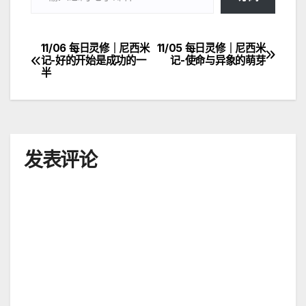
11/06 每日灵修｜尼西米
11/05 每日灵修｜尼西米
文
记-好的开始是成功的一
记-使命与异象的萌芽
半
章
导
航
发表评论