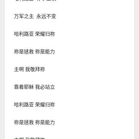
万军之主
永远不变
哈利路亚 荣耀归祢
祢是拯救 祢是能力
主啊 我敬拜祢
靠着耶稣 我必站立
哈利路亚 荣耀归祢
祢是拯救 祢是能力