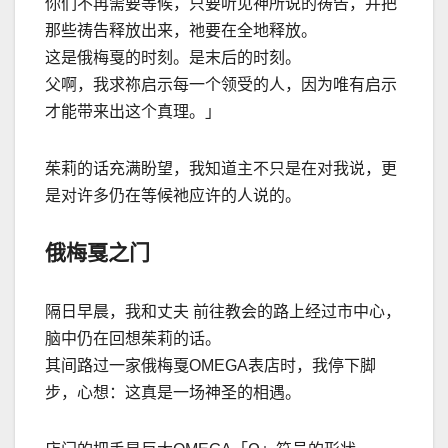
你们不再需要等候，只要听见神所说的祷告，并把
那些祷告释放出来，祂要在全地释放。
这是俄梅戛的时刻。是末后的时刻。
父啊，我求祢启示每一个领受的人，因为唯有启示
才能带来出这个真理。」
茱莉的话充满盼望，我知道主不只是在对我说，更
是对许多仍在等候祂应许的人说的。
俄梅戛之门
隔日早晨，我和丈夫 前往教会的路上经过市中心，
脑中仍在回想茱莉的话。
其间路过一家俄梅戛OMEGA表店时，我停下脚
步，心想：这真是一场神圣的相遇。