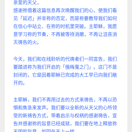
亲爱的天父，
感谢祢借着这篇信息再次唤醒我们的心，使我们看
见「延迟」并非祢的否定，而是祢要教导我们如何
在信心中站立、在祢的时机里突破。主耶稣，我愿
意学习祢的节奏，不再被等待消磨，不再让沮丧消
灭祷告的火。
今天，我们和在线聆听的代祷者们一同宣告，我们
要踏进祢为我们开启的「俄梅戛之门」。这门不是
封闭的，它是因着耶稣已完成的大工早已向我们敞
开的。
主耶稣，我们不再用过去的方式来祷告，不再以恐
惧和焦急来发声。我们要以全新的从天父的心所领
受的新祷告方式，带着启示与权柄的感谢祷告，宣
告并感谢祢的旨意已经成就，我们要在地上释放祢
天国的旨意，如同在天上一样。