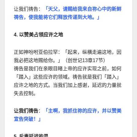
让我们祷告：
「天父，请赐给我来自祢心中的新鲜
祷告，使我能将它们释放传递到大地。」
4.
以赞美占领应许之地
正如神吩咐亚伯拉罕：「起来，纵横走遍这地，因
我必把这地赐给你。」（创世记13章17节）
祷告是我们在亲眼目睹上帝的应许实现之前，如何
「踏入」这些应许的领域。祷告就是我们「踏入」
应许之地的方式。当我们加上感谢，延迟的力量就
失去控制。
让我们祷告
：
「主啊，我抓住祢的应许，并以赞美
宣告突破！」
5.
斥责延迟的灵