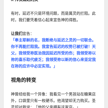
有时，延迟不只是环境问题，而是属灵的拦阻。此
时，我们要凭着信心起来宣告神的得胜。
让我们
宣告：
「奉主耶稣的名，我断绝与延迟之灵的一切联合。
你不再能拦阻我。我宣告延迟的权势已被打破！天
父，我领受祢医治我因延迟所受的伤；我领受祢以
祢的喜乐取代疲乏；我领受祢以新的信心来坚定我
在祢的应许中必定实现。」
视角的转变
神曾经给我一个异象：我看见一个男孩站在糖果店
外，口袋里只有一枚硬币。他渴望却无力购买。圣
灵却对我说：「他的父亲拥有这家店。」