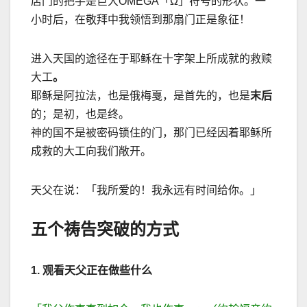
店门的把手是巨大OMEGA「Ω」符号的形状。一
小时后，在敬拜中我领悟到那扇门正是象征！
进入天国的途径在于耶稣在十字架上所成就的救赎
大工
。
耶稣是阿拉法，也是俄梅戛，是首先的，也是
末后
的；是初，也是终。
神的国不是被密码锁住的门，那门已经因着耶稣所
成救的大工向我们敞开。
天父在说：「我所爱的！我永远有时间给你。」
五个祷告突破的方式
1.
观看天父正在做些什么