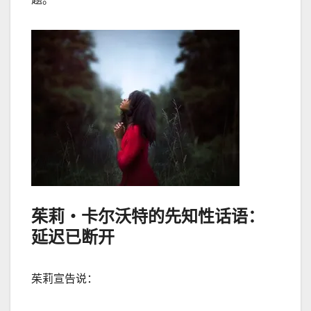
茱莉‧卡尔沃特的先知性话语：
延迟已断开
茱莉宣告说：