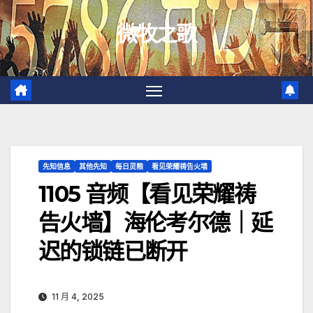
跳
微牧之歌
至
内
容
先知信息
其他先知
每日灵粮
看见荣耀祷告火墙
1105 音频【看见荣耀祷
告火墙】海伦考尔德｜延
迟的锁链已断开
11 月 4, 2025