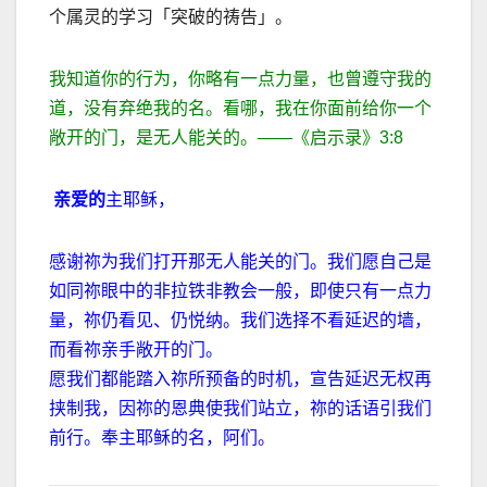
个属灵的学习「突破的祷告」。
我知道你的行为，你略有一点力量，也曾遵守我的
道，没有弃绝我的名。看哪，我在你面前给你一个
敞开的门，是无人能关的。——《启示录》3:8
亲爱的
主耶稣，
感谢祢为我们打开那无人能关的门。我们愿自己是
如同祢眼中的非拉铁非教会一般，即使只有一点力
量，祢仍看见、仍悦纳。我们选择不看延迟的墙，
而看祢亲手敞开的门。
愿我们都能踏入祢所预备的时机，宣告延迟无权再
挟制我，因祢的恩典使我们站立，祢的话语引我们
前行。奉主耶稣的名，阿们。