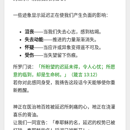
一些迹象显示延迟正在使我们产生负面的影响：
沮丧
——当我们失去心志，感到枯竭。
失去动能
——推进的力量渐渐消失。
怀疑
——当应许或异象变得遥不可及。
受伤
——当失望留下伤痕。
所罗门说：
「所盼望的迟延未得，令人心忧；所愿
意的临到，却是生命树。」（箴言 13:12）
若你对此感同身受，我祷告这段话今天能够使你重
新甦醒。
神正在医治祂百姓被延迟所刺痛的心，祂正在浇灌
喜乐的膏油。
让我们一同宣告：「奉耶稣的名，延迟的权势已被