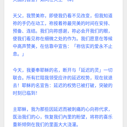
天父，我赞美祢，即使我仍看不见改变，但我知道
祢的手仍在动工，祢按着祢最完美的时间在安排、
预备、连结。我们向祢感谢，祢必会开我们的眼，
使我们看见祢在细微之处的作为。我们愿意在等候
中高声赞美，在信靠中宣告：「祢信实的爱永不止
息。」
今天，我要奉耶稣的名，断开与「延迟的灵」一切
联合。所有拦阻我领受应许的延迟权势，现在就退
去！耶稣的名宣告：延迟的权势已被打破，突破的
时刻已临到！
主耶稣，我为那些因延迟而被刺痛的心向祢代求，
医治我们的心，恢复我们內里的盼望，将祢的喜乐
重新倾倒在我们的里面大大浇灌。