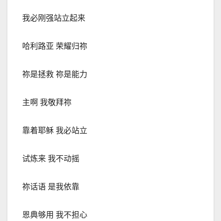
我必刚强站立起来
哈利路亚 荣耀归祢
祢是拯救 祢是能力
主啊 我敬拜祢
靠着耶稣 我必站立
试炼来 我不动摇
祢话语 是我依靠
恩典够用 我不担心