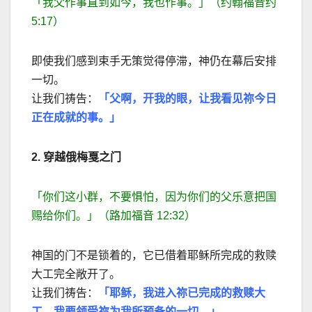
「我父作事直到如今，我也作事。」（约翰福音约
5:17）
即使我们感到束手无策觉得停滞，神仍在幕后安排
一切。
让我们祷告：
「父啊，开我的眼，让我看见祢今日
正在成就的事。」
2.
穿越俄梅戛之门
「你们这小群，不要惧怕，因为你们的父乐意把国
赐给你们。」（路加福音 12:32）
神国的门不是锁着的，它已借着耶稣所完成的救赎
大工完全敞开了。
让我们祷告：
「耶稣，我进入祢已完成的救赎大
工，我要领受祢为我所预备的一切。」