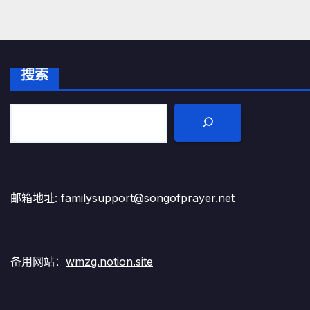
搜索
邮箱地址: familysupport@songofprayer.net
备用网站：
wmzg.notion.site