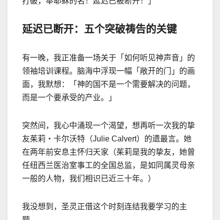
打破，奉耶稣的名！延迟已被断开！」
延迟已断开：五个突破祷告的关键
有一晚，我正准备一场关于「如何听见神声音」的
领袖培训课程。脑海中浮现一幅「敞开的门」的画
面，我默想：「神的国不是一个需要解决的问题，
而是一个要承受的产业。」
突然间，我心中涌现一个渴望，想再听一次我的挚
友茱莉‧卡尔沃特（Julie Calvert）的遗最言。她
在两年前安息主怀归天家（茱莉是我的挚友，她曾
任纽西兰医治室事工的全国总监，是如同属灵母亲
一般的人物，我们相识已近三十年。）
我没想到，圣灵正借这个时刻连结我要学习的主
题。