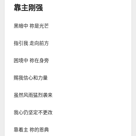
靠主刚强
黑暗中 祢是光芒
指引我 走向前方
困境中 祢在身旁
赐我信心和力量
虽然风雨猛烈袭来
我心仍坚定不更改
靠着主 祢的恩典