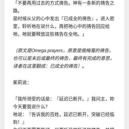
「不要再用过去的方式祷告。神有一条新的祷告之
路。
是时候从父的心中发出『已成全的祷告』。进入密
室，聆听祂在说什么，再把祂心中的祷告回应给
祂，祂就要释放这些祷告在全地。」
（原文是Omega prayers，原意是俄梅戛的祷告，
也可以是末后或最终的祷告，最终有完成的意思，
译者在这里翻成：已成全的祷告）
。
茱莉说：
「我所领受的话是：『延迟已断开。』我问主，祢
今天要我说什么？
祂说：『告诉我的百姓，延迟已断开，突破已经临
到！』