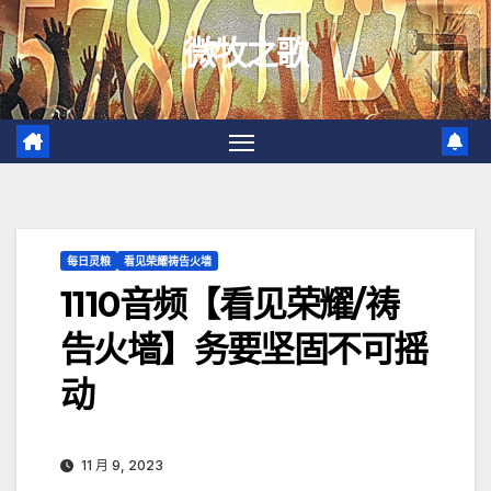
跳
微牧之歌
至
内
容
每日灵粮
看见荣耀祷告火墙
1110音频【看见荣耀/祷
告火墙】务要坚固不可摇
动
11 月 9, 2023