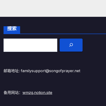
搜索
邮箱地址: familysupport@songofprayer.net
备用网站：
wmzg.notion.site