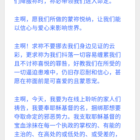
们降服祢时，祢必带领我们进入命定。
主啊，愿我们所做的蒙祢悦纳，让我们能
以信心与爱心来影响世界。
主啊！求祢不要挪去我们身边见证的云
彩，更求祢为我们抖落一切容易缠累我们
且不讨祢喜悦的罪咎，好教我们在所受的
一切逼迫患难中，仍旧存忍耐和信心，甚
愿在祢面前是可喜爱的且蒙恩宠。
主啊，今天，我要为在线上聆听的家人们
祷告，我要奉耶稣基督的名，捆绑那想要
夺取命定的邪恶势力。我支取耶稣基督的
宝血涂抹在每一个执政的掌权的、有能的
主治的、在高处的或低处的、或受差的，