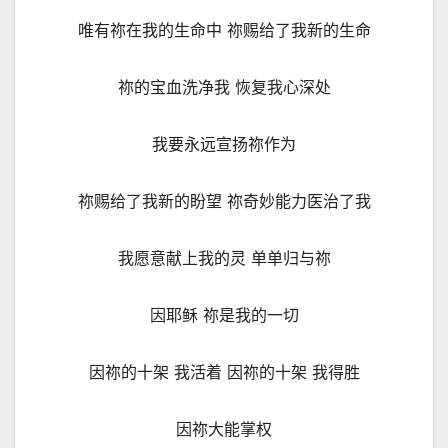
唯有祢在我的生命中 祢赐给了我新的生命
祢的宝血洗净我 恢复我心深处
我要永远宣扬祢作为
祢赐给了我新的盼望 祢奇妙能力医治了我
我愿意献上我的灵 单单归与祢
因耶稣 祢是我的一切
因祢的十架 我活着 因祢的十架 我得胜
因祢大能掌权