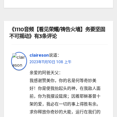
章
导
航
《1110音频【看见荣耀/祷告火墙】务要坚固
不可摇动》有3条评论
claireson
说道：
2023年11月10日 1:08 上午
亲爱的阿爸天父：
我感谢赞美你，你的名是何等奇妙美
好！你是使我抬起头的神，在我敌人面
前，你为我摆设筵席；因着耶稣基督十
架的爱，我必在一切的事上得胜有余。
求你释放你奇妙的大能，运行在我们的