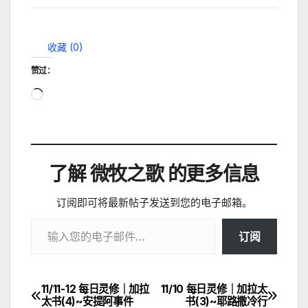
收藏 (
0
)
赞过：
正
在
加
载…
了解 微牧之歌 的更多信息
订阅即可将最新帖子发送到您的电子邮箱。
输入您的电子邮件…
订阅
11/11-12 每日灵修｜加拉
11/10 每日灵修｜加拉太
文
太书(4)~安提阿事件
书(3)~耶路撒冷行