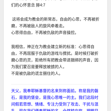
们的心怀意念 腓4:7
这将会成为教会的新常态，自由的心思，不再被折
磨，不再被敌人的旋风牵着走。
心思得自由，不再被仇敌的声音操控。
我相信，神正在为教会建立新的标准：心思得自
由，不再屈服于仇敌的游戏与搅扰。是时候打破折
磨心思的灵，拒绝所有把教会带进捆绑的声音，因
为我们蒙召是要释放被掳的人，
不是被仇敌的谎言捆住的人。
天父，我奉耶稣基督的名来到祢面前。祢是我的磐
石，是我的堡垒，是我心思唯一的主。我们这段时
间假若思想、情绪、专注力受到了攻击、干扰与混
乱。现在我们便奉耶稣的名，全然转向祢，把眼目