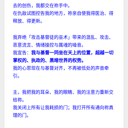
去的创伤，我都交在祢手中。
在仇敌试图控告我的地方，祢亲自使我得医治、得
释放、得更新。
我弃绝「攻击基督徒的巫术」带来的混乱、攻击、
恶意流言、情绪操控与属魂的噪音。
我宣告：
我与基督一同坐在天上的位置，超越一切
掌权的、执政的、黑暗世界的权势。
我的心思现在与基督对齐，不再被低处的声音牵
引。
主，我把我的耳朵、我的眼睛、我的注意力重新交
给祢。
我关闭上所有让我耗损的门；我打开所有通向祢真
理的门。