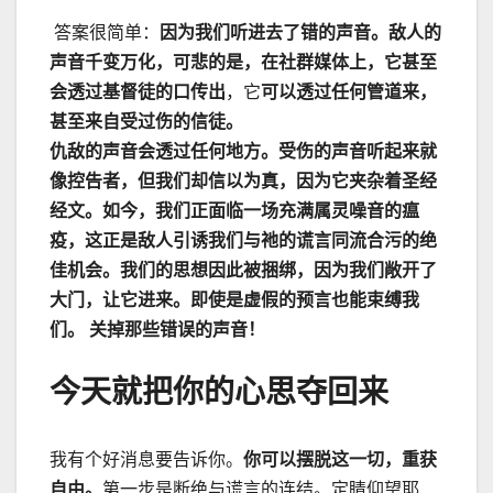
答案很简单：
因为我们听进去了错的声音。敌人的
声音千变万化，可悲的是，在社群媒体上，它甚至
会透过基督徒的口传出
，它
可以透过任何管道来，
甚至来自受过伤的信徒。
仇敌的声音会透过任何地方。受伤的声音听起来就
像控告者，但我们却信以为真，因为它夹杂着圣经
经文。如今，我们正面临一场充满属灵噪音的瘟
疫，这正是敌人引诱我们与祂的谎言同流合污的绝
佳机会。我们的思想因此被捆绑，因为我们敞开了
大门，让它进来。即使是虚假的预言也能束缚我
们。
关掉那些错误的声音！
今天就把你的心思夺回来
我有个好消息要告诉你。
你可以摆脱这一切，重获
自由。
第一步是断绝与谎言的连结。定睛仰望耶