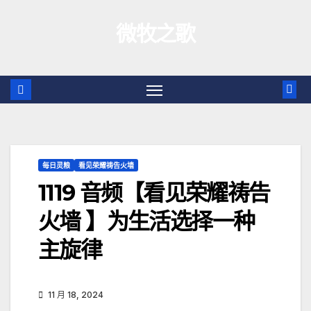
跳
微牧之歌
至
内
容
每日灵粮
看见荣耀祷告火墙
1119 音频【看见荣耀祷告
火墙 】为生活选择一种
主旋律
11 月 18, 2024