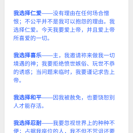
我选择仁爱
——没有理由在任何场合憎
恨；不公平并不是我可以抱怨的理由。我
选择仁爱。今天我要爱上帝，并且爱上帝
所喜爱的一切。
我选择喜乐
——主，我邀请祢来做我一切
境遇的神；我要拒绝愤世嫉俗、玩世不恭
的诱惑；当问题来临时，我要谨记求告上
帝。
我选择和平
——因我被赦免，也要饶恕别
人才能存活。
我选择忍耐
——我要忽视世界上的种种不
便；占据我座位的人，我不但不咒诅还要