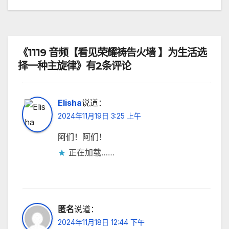
章
导
航
《1119 音频【看见荣耀祷告火墙 】为生活选
择一种主旋律》有2条评论
Elisha
说道：
2024年11月19日 3:25 上午
阿们！阿们！
正在加载……
匿名
说道：
2024年11月18日 12:44 下午