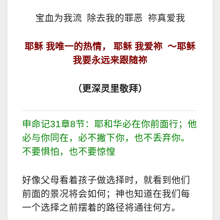
宝血为我流 除去我的罪恶 祢真爱我
耶稣 我唯一的热情， 耶稣 我爱祢 ～耶稣
我要永远来跟随祢
（更深灵里敬拜）
申命记31章8节：耶和华必在你前面行；他
必与你同在，必不撇下你，也不丢弃你。
不要惧怕，也不要惊惶
好像父母看着孩子做选择时，就看到他们
前面的景况将会如何；神也知道在我们每
一个选择之前摆着的路径将通往何方。