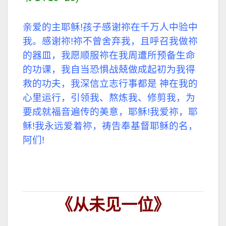
亲爱的主耶稣!孩子感谢祢在千万人中验中
我。感谢祢!祢不曾舍弃我，且呼召我做祢
的器皿，我愿顺服祢在我周遭所预备生命
的功课，我自当恐惧战兢做成起初为我得
救的功夫，我深信立志行事都是 神在我的
心里运行，引领我、熬炼我、修剪我，为
要成就福音遍传的美意，耶稣!我爱祢，耶
稣!我永远爱着祢，祷告奉基督耶稣的名，
阿们!
《从未见一位》