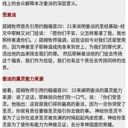
线上的会众解释本次委派的深层意义。
受差派
提姆牧师首先引用约翰福音20：21来说明委派的圣经基础~经
文中耶稣又对门徒说：『愿你们平安，父怎样差遣了我，我也
照样差遣你们。』提姆牧师强调，这些话如今对我们还是管用
的，因为神差圣子耶稣道成肉身来到世上，为我们的罪代求，
流出他的血来除去我们的罪。 然后耶稣差派他的门徒去传扬
这个福音，我们作为信徒，我们也有这个责任去传扬同样的信
息。
委派的属灵能力来源
接着，提姆牧师引用约翰福音20：22来阐明委派的属灵能力
来源：说了这话，耶稣就向他们吹一口气，说：『你们受圣
灵。他指出：这就是我们得到最高的委派，因为一旦你领受了
圣灵，你就有责任要做圣灵指引你去做的事。 神给你圣灵不
是为了让你在追求圣灵被充满的时候起起鸡皮疙瘩，神给你圣
灵是为了使你有能力为神做见证，去分享神国度的荣耀。