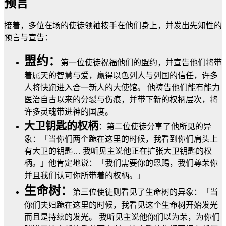
预言
接着，多位在场的使徒领袖按手在他们身上，并发出先知性的
预言与宣告：
盟约：
第一位使徒祝福他们的盟约，并宣告他们将带
着属天的智慧与爱，赢得以色列人与列国的信任，许多
人将快跑进入合一新人的大使馆。 他祷告他们能有能力
医治自古以来的分裂与伤痕，并带下新的权柄层次，将
许多灵魂带进神的国度。
大卫钥匙的权柄
：第二位使徒分享了他所见的异
象：「当你们两个跪在这里的时候，我看到你们肩头上
有大卫的钥匙… 我听见主说他正在扩张大卫钥匙的权
柄。」他肯定地说：「我们需要你的恩赐，我们尊荣你
并且我们认可你所带着的权柄。」
生命树：
第三位使徒则看见了生命树的异象：「当
你们夫妇跪在这里的时候，我看见这个生命树开始发光
而且是持续的发光。 我听见主说他你们以为荣，为你们