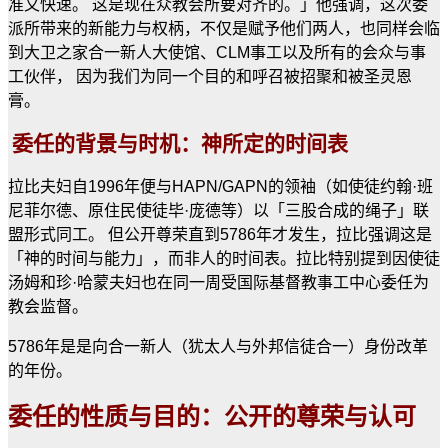
准又快速。 这是现在众教会所要对齐的。」他强调，这次委
派所带来的新能力与权柄，不仅是赋予他们两人，也同样会临
到大卫之家合一新人大使馆、CLM事工以及所有的会众与事
工伙伴， 因为我们为同一个目的和呼召被招聚和被圣灵恩
膏。
委任的背景与时机：神所定的时间表
拉比夫妇自1996年便与HAPN/GAPN的领袖（如使徒约翰·班
尼菲尔德、原住民使徒毕·庞德等）以「三股合成的绳子」联
盟形式同工。 但公开尊荣直到5786年才发生，拉比强调这是
「神的时间与能力」，而非人的时间表。拉比特别提到因使徒
汤姆和珍·哈蒙夫妇也在同一周受国际基督教事工中心委任为
教会监督。
5786年是是向合一新人（犹太人与外邦信徒合一）身份改革
的年份。
委任的性质与目的：公开的尊荣与认可