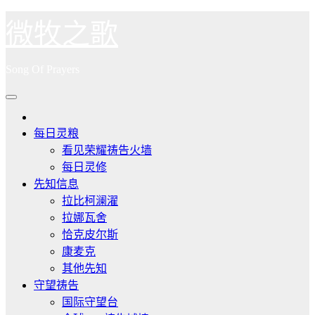
跳
微牧之歌
至
内
Song Of Prayers
容
每日灵粮
看见荣耀祷告火墙
每日灵修
先知信息
拉比柯澜濯
拉娜瓦舍
恰克皮尔斯
康麦克
其他先知
守望祷告
国际守望台