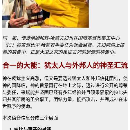
同一周，使徒汤姆和珍·哈蒙夫妇也在国际基督教事工中心
（IC）被监督比尔·哈蒙安手委任为教会监督。夫妇两肩上披
着的祷告巾，正是大卫之家的象征古列的恩膏的祷告巾。
合一的大能：犹太人与外邦人的神圣汇流
神在反犹主义高涨，但又是要透过犹太人和外邦信徒团结，使
神的国降临，神的旨意再行在地上之际，透过进行公开的尊荣
与委任，来赋能并坚固已经有多年经验并且硕果累累的拉比夫
妇并其所属的圣会事工，团结力量，抵挡攻击，并完成神在末
世赋予的使命。
本次语音信息分成三个层面
拉比与妻子的对谈