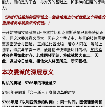
能力，目的是为了合一与对齐的基础上，扩张神的国度的影响
力。
（读者们较熟知的国际性之一使徒恰克皮尔斯就是这个网络的
重要成员与被委派的使徒。）
一开始提姆牧师就提到~虽然拉比和克里斯蒂早已具备使徒职
分，但这次委派意义重大，因在这个季节中，基督的肢体需要
更紧密配合与团结。 正如拉比曾比喻，若众人同在一艘船上
划桨，速度与节奏一致，便能精准快速抵达目的地。
如今众
教会也需如此对齐，若能同频团结，将成就极大事工。 因
此，透过今日信息，相信众人将因所见、所闻蒙福。
本次委派的深层意义
时机的奥秘：5786年的神圣意义
5786年是向着『合一新人』身份改革的时刻
5786年是『以利亚传承的时刻』：同一时间，因使徒汤姆和