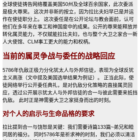
全球使徒祷告网络覆盖美国50州及全球百余国家，此次委派
是极大尊荣。 这次并非新的按立，因为拉比夫妇早已是并运
作在使徒职分上。 这次委任是在公开论坛与教会面前，认可
他们在多年来在事工和神国度中的成果。公开的尊荣能释放并
转化属灵能力，不仅赋能拉比夫妇，也与整个大卫之家合一新
人大使馆、CLM事工更大的能力和权柄。
当前的属灵争战与委任的战略回应
5786年仇敌正极力分化犹太人与外邦信徒，表现为全球反犹
主义高涨（文中提及美国选举结果为例证）。 正当此际，使
徒网络举行公开委任典礼，是对仇敌分化策略的直接属灵回
应，透过公开展示犹太人与外邦信徒的合一与彼此需要来抵挡
仇敌。 此时正是神需要大卫之家挺身而出的时刻。
对个人的启示与生命品格的要求
拉比提到合一与饶恕是关键：我们需要诗篇133篇~弟兄和睦
同居的福分。 同时5786年是祈求神的时刻，我们必须以清洁