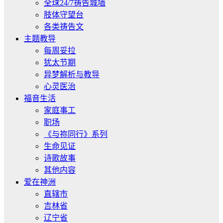
全球24/7祷告城墙
肢体守望台
各类祷告文
主题教导
每周妥拉
犹太节期
异梦解析与教导
心灵医治
福音生活
家庭事工
职场
《与祢同行》系列
生命见证
诗歌故事
其他内容
爱在神洲
直辖市
吉林省
辽宁省