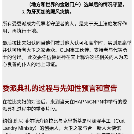
（地方和世界的金融门户）选举后的情况守望，
为牙买加的飓风灾情。
所有受委派成为代导者守望者的人，是先于天上法庭发挥作
用，再执行于地。
最后拉比夫妇认同当他们被其他人认可和高举时，实则是高举
并认可所有大卫之家会众、CLM事工伙伴、支持者与代祷勇
士的付出。 此次委任仿佛是神在天上称许这些相关的人为忠
心良善的仆人的地上印证。
委派典礼的过程与先知性预言和宣告
在拉比夫妇的对谈后，来到当天在HAPN/GNPN中举行的委
派典礼过程中的重要片段。
约翰·班尼·菲尔德介绍拉比与克里斯蒂是柯澜濯事工（Curt
Landry Ministry）的创始人，大卫之家与合一新人大使馆