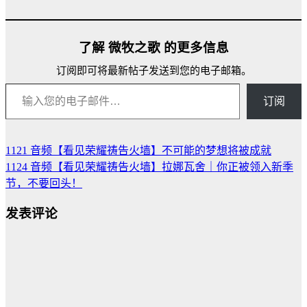
加
载…
了解 微牧之歌 的更多信息
订阅即可将最新帖子发送到您的电子邮箱。
输入您的电子邮件…
订阅
1121 音频【看见荣耀祷告火墙】不可能的梦想将被成就
文
1124 音频【看见荣耀祷告火墙】拉娜瓦舍｜你正被领入新季
章
节，不要回头！
导
发表评论
航