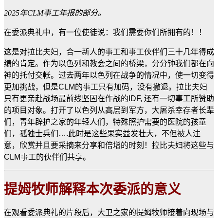
2025年CLM事工年报的部分。
在委派典礼中，有一位使徒说：我们需要你们所拥有的！！
这是对拉比夫妇，合一新人的事工和事工伙伴们三十几年得成
绩的肯定。作为以色列和教会之间的桥梁，分分钟我们都在向
神的托付交帐。过去两年以色列在战争的情况中，使一切变得
更加挑战，但是CLM的事工只有加码，没有撤退。拉比夫妇
只有更亲赴战场最前线坚固在作战的IDF, 还有一切事工所赞助
的项目对象。打开了以色列从高层到军方，大屠杀幸存者长辈
们，青年辟护之家的年轻人们，特殊照护需要的医院的孩童
们，孤独士兵们….此时是这些果实益发壮大，不但被人注
意，欣赏并且要采摘来分享和倍增的时刻！拉比夫妇将这些与
CLM事工的伙伴们共享。
提姆牧师解释本次委派的意义
在观看委派典礼的片段后，大卫之家的提姆牧师接着向现场与