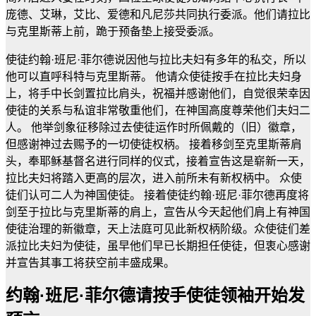
庞德、艾琳，艾比、爱德和凡尼莎共同执行委派。他们请拉比
与克里斯蒂上前，跪于预备垫上接受委派。
使徒约翰·班尼·菲尔德说因他与拉比夫妇有多年的私交，所以
他可以直呼科特与克里斯蒂。 他请众使徒按手在拉比夫妇身
上，将手中长剑置拉比肩头，祝福并感谢他们，自觉很荣幸因
使徒的关系与私谊非常敬重他们，在神国高度尊荣他们夫妇二
人。 他举剑象征移除过去使徒运作时所佩戴的（旧）徽章，
但感谢神过去赐予的一切使徒权柄。 接着移剑至克里斯蒂肩
头，奉耶稣基督名进行同样的仪式，接着宣告这是崭新一天，
拉比夫妇将踏入更高的层次，进入前所未有新权柄中。 众使
徒们认可二人为神国使徒。 接着使徒约翰·班尼·菲尔德再度将
剑至于拉比与克里斯蒂的肩上，宣告从今天起他们肩上有神国
使徒治理的新徽章，天上法庭可见此新权柄阶级。众使徒们差
派拉比夫妇为使徒，虽早他们早已长期担任使徒，但衷心感谢
并宣告其事工将获空前丰盛成果。
约翰·班尼·菲尔德请按手使徒领袖开始发