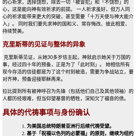
的心祈求，选择饶恕，除去一切「被冒犯」和「不饶恕」的
心，这是能向神有效祈求的前提。 一人祈求虽好，但万人同
心的祈求能带来更大的突破，甚至需要「十万天使与神大能介
入」。 同时我们要先求神的国和义、常存悔改、彼此相爱、
持续赞美。
克里斯蒂的见证与整体的异象
克里斯蒂见证，从她30多岁信主起，神就启示她关于万国的
事，经过四十年的预备，正是为了「此时刻」。 她相信所有
现今存活的信徒都是为了这个时刻被造，需要为争战站立，要
对齐神，预备迎接耶稣再来。
拉比提到所有被神呼召为先锋（包括他们自己及其他领袖）的
人都历经艰难，但当仰望基督的牺牲，深知欠了福音的债。
具体的代祷事项与身份确认
为美国总统特朗普亚洲行后续代祷受望。
基于「祝福以色列的必蒙福」的原则，继续为纽约