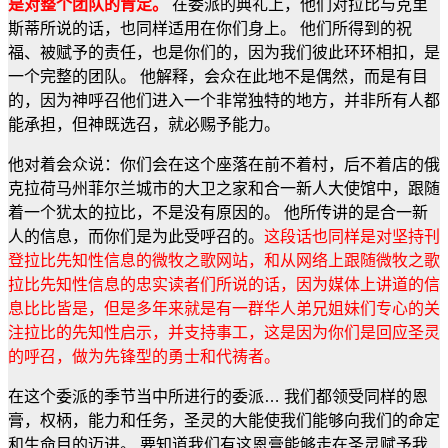
是对整个团队的肯定。
在委派的典礼上，他们对拉比与克里
斯蒂所说的话，也同样适用在你们身上。 他们所得到的祝
福、被赋予的责任，也是你们的，因为我们彼此环环相扣，是
一个完整的团队。 他解释，会众在此地不是偶然，而是有目
的，因为神呼召他们进入一个非常独特的地方，并非所有人都
能承担，但神既选召，就必赐予能力。
他对着会众说：你们会在这个座落在前不着村，后不着店的俄
克拉荷马州菲尔兰城市的大卫之家和合一新人大使馆中，跟随
着一个犹太的拉比，不是没有原因的。 他所传讲的是合一新
人的信息，而你们是为此受呼召的。
这段话也同样是对坚持刊
登拉比先知性信息的微牧之歌网站，和从网络上跟随微牧之歌
拉比先知性信息的忠实读者们所说的话，因为媒体上讲道的信
息比比皆是，但是多年来就是有一群华人弟兄姐妹们专心的关
注拉比的先知性启示，并支持事工，这是因为你们是回应圣灵
的呼召，做为先锋型的勇士和代祷者。
在这个委派的季节当中所进行的委派… 我们都领受同样的恩
膏，权柄，能力和任务，圣灵的大能使我们能够向我们的命定
和生命目的迈进。 要知道我们有这恩膏能够走在圣灵赋予我