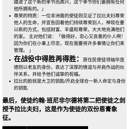
踏进了这个新的季节而高兴，这个季节你们要拥有任何
他所拥有的。」
尊荣的特质：一位非洲裔的使徒则见证了拉比夫妇尊荣
他人的生命，并宣告因着他们持续尊荣别人，神现在要
以新的方式，包括财富、丰盛和尊荣，大大地充满他们
的家。 主对他们说：「做得好，忠心又良善的仆人啊！
因为你们在小事上尽忠，现在我要将许多事情让你们来
管理。 」
在战役中得胜再得胜：
原住民使徒领袖毕庞
德则以老友的身份，表达了深厚的情谊与并肩作战的伙
伴关系，并给予他们诚挚的祝福。
拉比的脸就是大卫的钥匙/开启全球合一新人命定与身份
的钥匙
最后，使徒约翰·班尼非尔德将第二把使徒之剑
授予拉比夫妇，这是作为使徒的双份恩膏象
征。