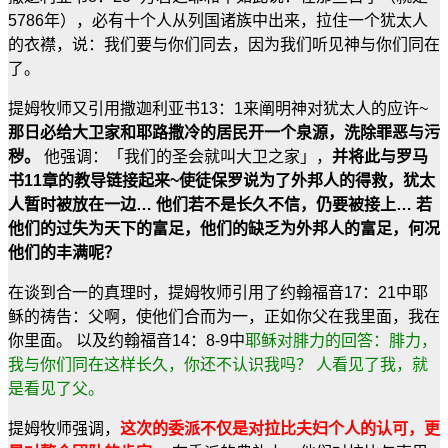
5786年），必有十个人从列国诸族中出来，拉住一个犹太人
的衣襟，说：我们要与你们同去，因为我们听见神与你们同在
了。
提姆牧师又引用撒迦利亚书13：1来阐明神对犹太人的应许~
那日必给大卫家和耶路撒冷的居民开一个泉源，洗除罪恶与污
秽。
他强调：「我们的圣会就叫大卫之家」，
并将此与罗马
书11章的教导链接起来~使徒保罗说为了外邦人的得救，犹太
人暂时被放在一边… 他们若不是长久不信，仍要被接上… 若
他们的过失为天下的富足，他们的缺乏为外邦人的富足，何况
他们的丰满呢？
在谈到合一的真理时，提姆牧师引用了约翰福音17：21中耶
稣的祷告：父啊，使他们合而为一，正如你父在我里面，我在
你里面。 以及约翰福音14：8-9中
耶稣对腓力的回答：腓力，
我与你们同在这样长久，你还不认识我吗？ 人看见了我，就
是看见了父。
提姆牧师强调，
这次的委派不仅是对拉比夫妇个人的认可，更