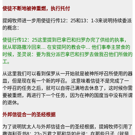
使徒不断地被神重燃，执行托付
提姆牧师进一步用使徒行传12：25和13：1-3来说明持续委派
的概念：
使徒行传12：25这里提到巴拿巴和扫罗办完了供给的执事，
就从耶路撒冷回来… 在安提阿的教会中… 他们事奉主禁食的
时候，圣灵说：要为我分派巴拿巴和扫罗去做我召他们所做的
工。
从这里我们可以看到保罗从一开始就是被神所呼召所使用的器
皿，但是现在有一个新的呼召。 这意味着信徒不是完成了一
个呼召的任务之后，就可以自得己满地去休息了，这时候你需
要被重燃，再进行下一个任务，因为在神的国度当中没有所谓
的退休。
外邦信徒合一的圣经根据
为了说明犹太人与外邦信徒合一的圣经根据，提姆牧师引用了
撒迦利亚书8：23~万君之耶和华如此说：在那些日子（就是