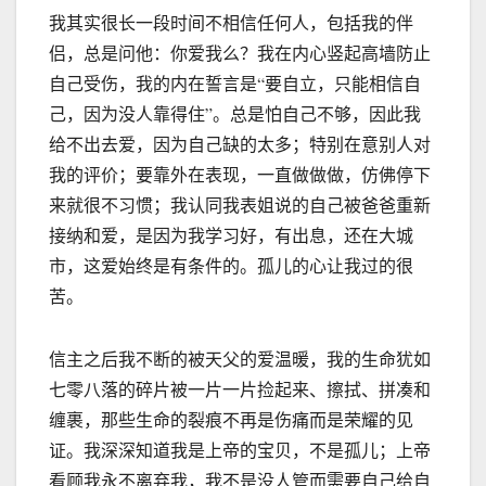
我其实很长一段时间不相信任何人，包括我的伴
侣，总是问他：你爱我么？我在内心竖起高墙防止
自己受伤，我的内在誓言是“要自立，只能相信自
己，因为没人靠得住”。总是怕自己不够，因此我
给不出去爱，因为自己缺的太多；特别在意别人对
我的评价；要靠外在表现，一直做做做，仿佛停下
来就很不习惯；我认同我表姐说的自己被爸爸重新
接纳和爱，是因为我学习好，有出息，还在大城
市，这爱始终是有条件的。孤儿的心让我过的很
苦。
信主之后我不断的被天父的爱温暖，我的生命犹如
七零八落的碎片被一片一片捡起来、擦拭、拼凑和
缠裹，那些生命的裂痕不再是伤痛而是荣耀的见
证。我深深知道我是上帝的宝贝，不是孤儿；上帝
看顾我永不离弃我，我不是没人管而需要自己给自