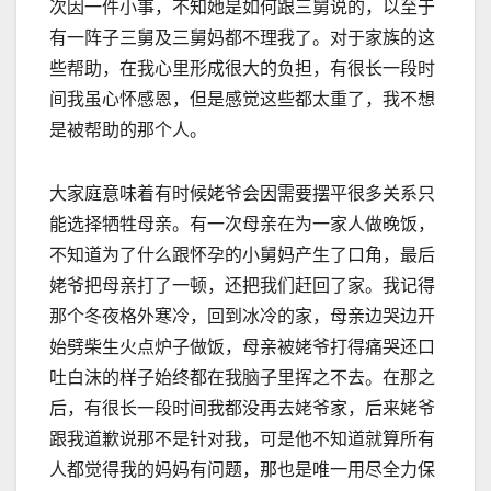
次因一件小事，不知她是如何跟三舅说的，以至于
有一阵子三舅及三舅妈都不理我了。对于家族的这
些帮助，在我心里形成很大的负担，有很长一段时
间我虽心怀感恩，但是感觉这些都太重了，我不想
是被帮助的那个人。
大家庭意味着有时候姥爷会因需要摆平很多关系只
能选择牺牲母亲。有一次母亲在为一家人做晚饭，
不知道为了什么跟怀孕的小舅妈产生了口角，最后
姥爷把母亲打了一顿，还把我们赶回了家。我记得
那个冬夜格外寒冷，回到冰冷的家，母亲边哭边开
始劈柴生火点炉子做饭，母亲被姥爷打得痛哭还口
吐白沫的样子始终都在我脑子里挥之不去。在那之
后，有很长一段时间我都没再去姥爷家，后来姥爷
跟我道歉说那不是针对我，可是他不知道就算所有
人都觉得我的妈妈有问题，那也是唯一用尽全力保