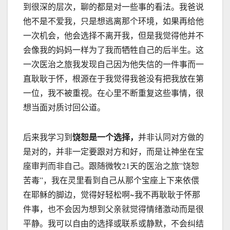
到很深的层次，聊的都是对一些事的看法。我爸说
他不是不爱我，只是想逃离那个环境，如果再给他
一次机会，他会选择不离开我，但是我觉得他并不
会像我的妈妈一样为了我而牺牲自己的后半生。这
一次医治之旅我发现自己因为他失信的一件事而一
直耿耿于怀，根源在于我觉得我爸没有把我放在第
一位，我不被重视。在心里不断重复这些事情，很
想当面对质讨回公道。
饶恕是一个选择，
后来我学习到
并非认同对方做的
是对的，并非一定要跟对方和好，而是让神坐在宝
座审判而非自己。跟随微牧21天的医治之旅”饶恕
苦毒”，我在灵里看到自己从那个宝座上下来依偎
在耶稣的脚边，觉得好轻松啊~我不再耿耿于怀那
件事，也不会因为想到父亲就觉得情绪激动而是很
平静。我可以自由的选择或联系或静默，不会纠结