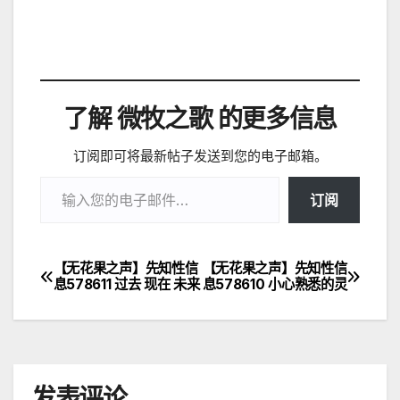
了解 微牧之歌 的更多信息
订阅即可将最新帖子发送到您的电子邮箱。
输入您的电子邮件…
订阅
【无花果之声】先知性信
【无花果之声】先知性信
文
息578611 过去 现在 未来
息578610 小心熟悉的灵
章
导
航
发表评论