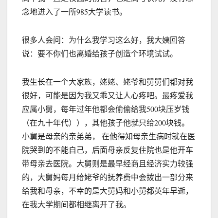
念地进入了一所985大学读书。
很多人会问：为什么我学习这么好，我大姨回答
说：要不你们也离婚给孩子创造个环境试试。
我生长在一个大家族，姥姥、姥爷和舅舅们都对我
很好，可能是因为我又乖又让人心疼吧。最疼爱我
应属小舅，每年过年他都会偷偷给我500块压岁钱
（在九十年代）），其他孩子他就只给200块钱。
小舅是母亲的亲弟弟， 在他得知母亲生病时就在医
院哭到的不能自己，后面母亲反复住院也是他开车
带母亲去医院。大舅则是最早经商且经济实力较强
的，大舅妈每月给姥爷的抚养费中会拨出一部分来
给我和母亲，不幸的是大舅妈和小舅都英年早逝，
在我大学期间都相继离开了我。