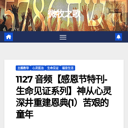
跳
微牧之歌
至
内
容
主题教导
心灵医治
生命见证
福音生活
1127 音频【感恩节特刊-
生命见证系列】神从心灵
深井重建恩典(1）苦艰的
童年