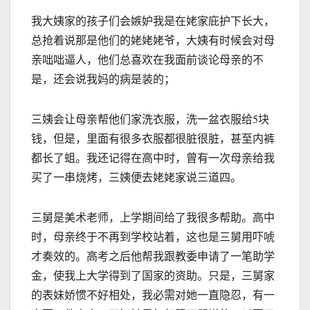
我大姨家的孩子们会嫉妒我是在姥家庇护下长大，
总抢着说那是他们的姥姥姥爷，大姨有时候会对母
亲咄咄逼人，他们总喜欢在我面前谈论母亲的不
是，还会说我妈的病是装的；
三姨会让母亲帮他们家洗衣服，洗一盆衣服给5块
钱，但是，里面有很多衣服都很脏很脏，甚至内裤
都长了蛆。我还记得在高中时，曾有一次母亲给我
买了一串烧烤，三姨便去姥姥家说三道四。
三舅是美术老师，上学期间给了我很多帮助。高中
时，母亲终于不再到学校站着，这也是三舅用吓唬
才奏效的。高考之后他帮我跟教委申请了一笔助学
金，使我上大学得到了国家的资助。只是，三舅家
的表妹娇惯不好相处，我必需对她一直隐忍，有一