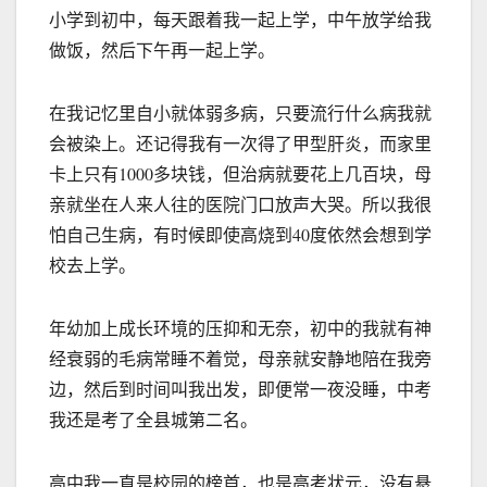
小学到初中，每天跟着我一起上学，中午放学给我
做饭，然后下午再一起上学。
在我记忆里自小就体弱多病，只要流行什么病我就
会被染上。还记得我有一次得了甲型肝炎，而家里
卡上只有1000多块钱，但治病就要花上几百块，母
亲就坐在人来人往的医院门口放声大哭。所以我很
怕自己生病，有时候即使高烧到40度依然会想到学
校去上学。
年幼加上成长环境的压抑和无奈，初中的我就有神
经衰弱的毛病常睡不着觉，母亲就安静地陪在我旁
边，然后到时间叫我出发，即便常一夜没睡，中考
我还是考了全县城第二名。
高中我一直是校园的榜首，也是高考状元，没有悬