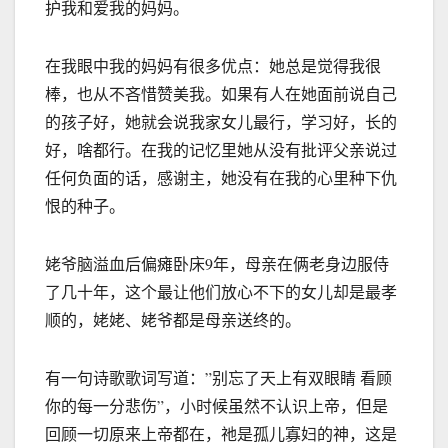
护我和爱我的妈妈。
在我眼中我的妈妈有很多优点：她总是觉得我很
棒，也从不吝惜赞美我。如果有人在她面前说自己
的孩子好，她就会说我家女儿最行，学习好，长的
好，啥都行。在我的记忆里她从没有批评父亲说过
任何负面的话，感谢主，她没有在我的心里种下仇
恨的种子。
姥爷脑溢血后偏瘫卧床9年，母亲在俩老身边服侍
了几十年，这个最让他们放心不下的女儿却是最孝
顺的，姥姥、姥爷都是母亲送终的。
有一句诗歌歌词写道：”别忘了天上有双眼睛 看顾
你的每一分悲伤”，小时候虽然不认识上帝，但是
回顾一切原来上帝都在，祂是孤儿寡妇的神，这是