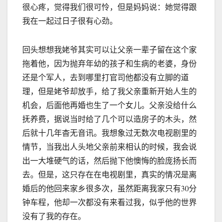
很心疼，觉得我们很可怜，但是妈妈说：她觉得跟
我在一起过日子很有心劲。
回头想想我姥爷其实可以让父亲一辈子留在这个家
拖着他，因为抛弃年幼的孩子和生病的老婆，身份
还是个军人，去到哪里打官司他都没有立脚的道
理，但是姥爷却放手，给了我父亲重新开始人生的
机会，后面他再婚也生了一个女儿。父亲没给什么
抚养费，据说当时给了几个可以造房子的木头，然
后就十几年杳无音讯。我想象过无数次电视剧里的
情节，当我出人头地父亲前来相认的时候，我会说
出一大堆硬气的话，然后抛下他懊悔的脸庞扬长而
去。但是，这只存在在电视剧里，真实的情况是离
婚后的他回来家乡很多次，虽然距离我家只有30分
钟车程，他却一次都没有来看过我，似乎他的世界
没有了我的存在。