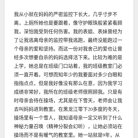
我从小就在妈妈的严密监控下长大，几乎寸步不
离，上厕所她也是要跟着，像守护眼珠般紧紧看顾
我，深怕我受到任何伤害。我的表姐、表妹曾经为
了让我逃离母亲的监控带我逃跑，最终没能跑过一
个母亲的爱和坚持。而这一份对我舍己的爱也让曾
经多次想要自杀的妈妈选择活下来。比较为难的是
上学，她总是在班级门口站着，我的班级教室门必
须一直开着。可想而知年少的我要面对多少白眼和
指指点点，但是我好像没有那么在意，因为我学习
成绩非常好，我所在的班级老师很照顾我。只是有
时母亲会待在操场，尤其是在下雪天，老师会让我
去叫妈妈进到教室。在黑龙江零下20多度的冬天，
操场里有一个雪人，我知道母亲一定又听到了什么
神秘力量召唤（精神分裂会幻听），让她必须站在
操场而不是有暖气的教室里。她一站就是9年，从