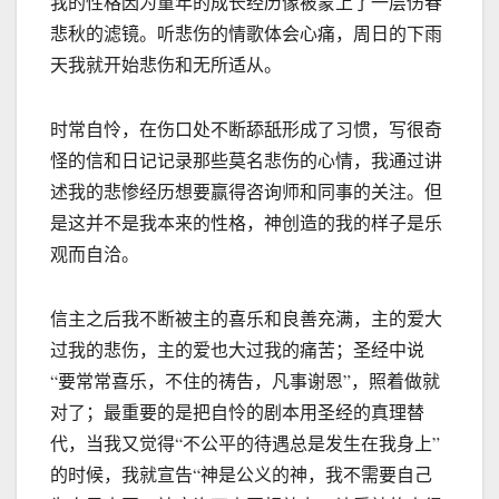
我的性格因为童年的成长经历像被蒙上了一层伤春
悲秋的滤镜。听悲伤的情歌体会心痛，周日的下雨
天我就开始悲伤和无所适从。
时常自怜，在伤口处不断舔舐形成了习惯，写很奇
怪的信和日记记录那些莫名悲伤的心情，我通过讲
述我的悲惨经历想要赢得咨询师和同事的关注。但
是这并不是我本来的性格，神创造的我的样子是乐
观而自洽。
信主之后我不断被主的喜乐和良善充满，主的爱大
过我的悲伤，主的爱也大过我的痛苦；圣经中说
“要常常喜乐，不住的祷告，凡事谢恩”，照着做就
对了；最重要的是把自怜的剧本用圣经的真理替
代，当我又觉得“不公平的待遇总是发生在我身上”
的时候，我就宣告“神是公义的神，我不需要自己