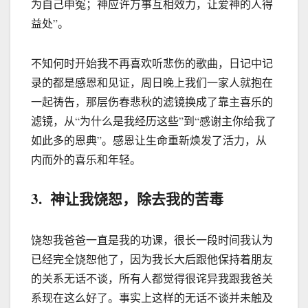
为自己申冤；神应许万事互相效力，让爱神的人得
益处”。
不知何时开始我不再喜欢听悲伤的歌曲，日记中记
录的都是感恩和见证，周日晚上我们一家人就抱在
一起祷告，那层伤春悲秋的滤镜换成了靠主喜乐的
滤镜，从“为什么是我经历这些”到“感谢主你给我了
如此多的恩典”。感恩让生命重新焕发了活力，从
内而外的喜乐和年轻。
3. 神让我饶恕，除去我的苦毒
饶恕我爸爸一直是我的功课，很长一段时间我认为
已经完全饶恕他了，因为我长大后跟他保持着朋友
的关系无话不谈，所有人都觉得很诧异我跟我爸关
系现在这么好了。事实上这样的无话不谈并未触及