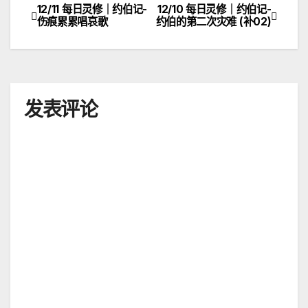
12/11 每日灵修｜约伯记-
12/10 每日灵修｜约伯记-
文
伤痕累累唱哀歌
约伯的第二次灾难 (补02)
章
导
航
发表评论