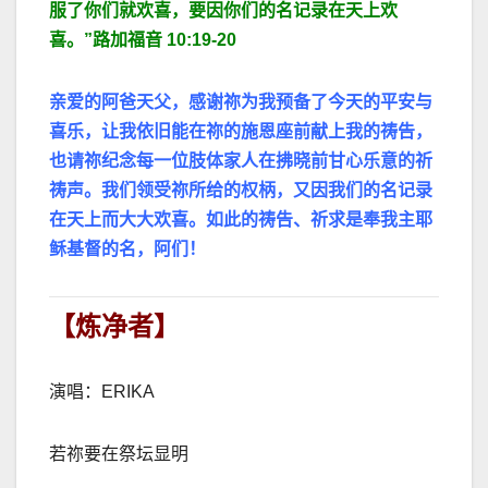
服了你们就欢喜，要因你们的名记录在天上欢
喜。
”
路加福音
10:19-20
亲爱的阿爸天父，感谢祢为我预备了今天的平安与
喜乐，让我依旧能在祢的施恩座前献上我的祷告，
也请祢纪念每一位肢体家人在拂晓前甘心乐意的祈
祷声。我们领受祢所给的权柄，又因我们的名记录
在天上而大大欢喜。如此的祷告、祈求是奉我主耶
稣基督的名，阿们！
【炼净者】
演唱：ERIKA
若祢要在祭坛显明