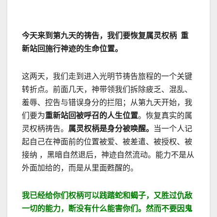
今天来到第九天的祷告，我们要恢复属灵权柄
重
新站回施行神迹的生命位置。
这两天，我们走到进入光明节祷告旅程的一个关键
转折点。
前面几天，神带领我们拆除疲乏、混乱、
羞辱、控告与错误身分的拦阻；
从第九天开始，我
们要为
重新站回被呼召的人生位置
。恢复真实的属
灵权柄祷告。
属灵权柄是身分被唤醒。
当一个人记
起自己在神面前的位置被爱、被差遣、被授权、被
接纳 ，黑暗自然退后，神迹自然流动。能力不是从
外面加给的，而是从里面甦醒的。
我已经给你们权柄可以践踏蛇和蝎子，又胜过仇敌
一切的能力，断没有什么能害你们。然而不要因鬼