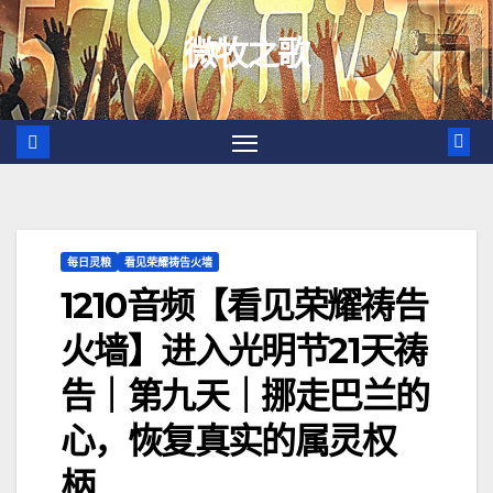
跳
微牧之歌
至
内
容
每日灵粮
看见荣耀祷告火墙
1210音频【看见荣耀祷告
火墙】进入光明节21天祷
告｜第九天｜挪走巴兰的
心，恢复真实的属灵权
柄