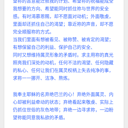
望祢的旨意能迁就我的计划、希望祢的祝福能成全
我想要的方向、希望能同时抓住祢与世界的安全
感。有时渴慕恩赐，却不愿面对动机；外面敬虔，
里面却还抓住自己的渴望；靠近祢的声音，却不愿
完全顺服祢的方式。
当我们里面有想被看见、被称赞、被肯定的渴望；
有想保留自己的利益、保护自己的安全、
同时又想维持属灵形象的矛盾时。求主用祢的真光
照亮我们深处的动机，任何不洁的渴望、任何隐藏
的私心、任何让我们在属灵权柄上失去纯净的事，
求祢一一挪开、洁净、熬炼。
我奉主耶稣的名弃绝巴兰的心！弃绝外面属灵、内
心却被利益牵动的状态；弃绝看起来敬虔、实际上
仍抓住世俗的灰色地带；弃绝一边寻求祢，一边盼
望祢能同意我私欲的矛盾。