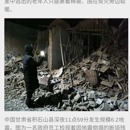
家中逃出的老年人只能裹着棉被、围在炭火旁边取
暖。
中国甘肃省积石山县深夜11点59分发生规模6.2地
震。图为一名政府员工检视着因地震倒塌的断垣残