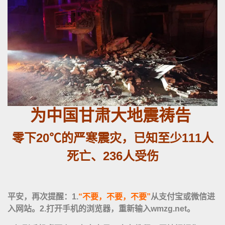
为中国甘肃大地震祷告
零下20℃的严寒震灾，
已知至少111人
死亡、236人受伤
平安，再次提醒：
1.
“不要，不要，不要”
从支付宝或微信进
入网站。
2.
打开手机的浏览器，重新输入
wmzg.net。