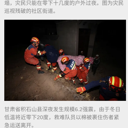
塌，灾民只能在零下十几度的户外过夜。图为灾民
巡视残破的社区街道。
甘肃省积石山县深夜发生规模6.2强震，由于冬日
低温将近零下20度，救难队员以棉被裹住伤者紧
急运送离开。