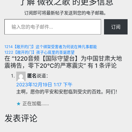
了解 微牧之歌 的更多信息
订阅即可将最新帖子发送到您的电子邮箱。
输入您的电子邮件…
订阅
文
1214【敞开的门】这个绑架受害者为何说在神凡事都能
1222【敞开的门】孩子心底里的圣诞愿望
章
在 “1220音频【国际守望台】为中国甘肃大地
震祷告，零下20℃的严寒震灾” 有 1 条评论
导
匿名
说道：
航
2023年12月19日 1:17 下午
主啊，愿你的平安和安慰临到受灾的百姓。阿们！
正在加载……
发表评论