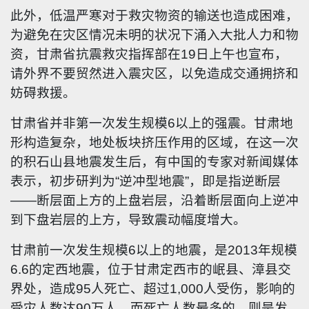
此外，低温严寒对于救灾物资的输送也造成困难，
为避免在灾区情况未明的状况下涌入大批人力和物
资，甘肃省抗震救灾指挥部在19日上午也宣布，
请外界不要贸然进入震灾区，以免造成交通拥挤和
妨碍救援。
甘肃省并非第一次发生规模6以上的强震。甘肃地
形构造复
杂
，地处板块挤压作用的区域，在这一次
的积石山县地震发生后，有中国的专家对新闻媒体
表示，初步研判为“逆冲型地震”，即是指逆断层
——断层面上方的上盘岩层，沿着断层面向上逆冲
到下盘岩层的上方，导致震动幅度增大。
甘肃前一次发生规模6以上的地震，是2013年规模
6.6的定西地震，位于甘肃定西市的岷县、漳县交
界处，造成95人死亡、超过1,000人受伤，影响的
受灾人数达90万人。而死亡人数最多的，则是发