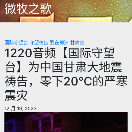
跳
微牧之歌
至
内
容
国际守望台
守望祷告
爱在神洲
甘肃省
1220音频【国际守望
台】为中国甘肃大地震
祷告，零下20℃的严寒
震灾
12 月 19, 2023