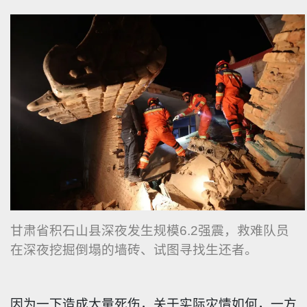
甘肃省积石山县深夜发生规模6.2强震，救难队员
在深夜挖掘倒塌的墙砖、试图寻找生还者。
因为一下造成大量死伤，关于实际灾情如何，一方