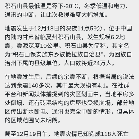
积石山县最低温是零下-20℃，冬季低温和电力、
通讯的中断，让此次救援难度大幅增加。
地震发生于12月18日的深夜11点59分，位于中国
内陆的甘肃省临夏州积石山县，发生规模6.2地
震，震源深度10公里。积石山县为简称，其全名
为“积石山保安族东乡族撒拉族自治县”，为回族自
治州下属的县级单位，人口数将近24万人。
在地震发生后，后续的余震不断，根据当局的说法
达到余震140多次，其中最大规模有4.1。在社群
平台和新闻媒体捕捉到的灾区划面中，当地平房多
处倒塌、还有砖混结构的房屋也受损崩塌，部分地
区传出断水断电、通讯也完全中断的情形，但具体
的区域范围尚未明朗。
截至12月19日午，地震灾情已知造成118人死亡