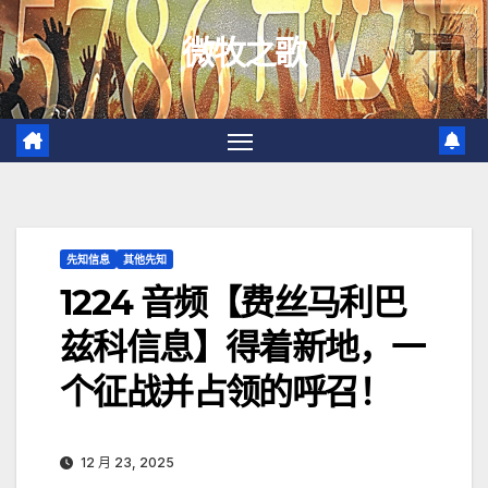
跳
微牧之歌
至
内
容
先知信息
其他先知
1224 音频【费丝马利巴
兹科信息】得着新地，一
个征战并占领的呼召！
12 月 23, 2025