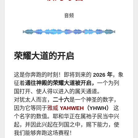
音频
荣耀大道的开启
这是你奔跑的时刻！即将到来的
2026
年
，象
征着
通往神殿的荣耀大道被开启，
一个为列
国打开、使人得以进入的属天通道。
对犹太人而言，
二十六
是一个神圣的数字，
因为它等同于
雅威
YAHWEH
（
YHWH
）
这
个名字的数值。耶和华正在属祂子民当中兴
起，并因此兴起在列国之中，赐下能力，使
我们能够奔跑这场赛程！