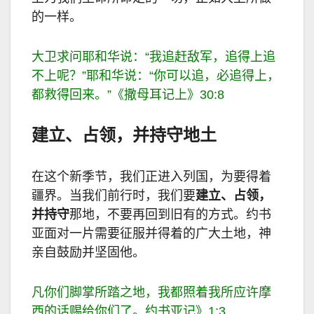
的一样。
大卫求问耶和华说：
“
我追赶敌军，追得上追
不上呢？
”
耶和华说：
“
你可以追，必追得上，
都救得回来。
”
《撒母耳记上》
30:8
建立、占领，并持守地土
在这个新季节，我们正进入列国，为要得着
疆界。当我们前行时，我们要
建立、占领，
并持守
那地，不要再回到旧有的方式。约书
亚面对一片需要征服并得着的广大土地，神
亲自鼓励并坚固他。
凡你们脚掌所踏之地，我都照着我所应许摩
西的话赐给你们了。约书亚记》
1:3