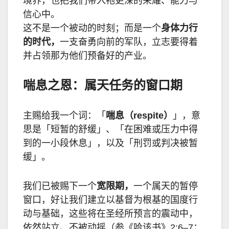
境界，也把我们带入祂更深的荣耀、能力与
信心中。
这不是一个被动的时刻；而是一个
身体力行
的时代，
一支奋勇向前的军队，立志要得着
并占领那为他们预备好的产业。
喘息之恩：属天任务的窗口期
主赐给我一个词：「
喘息（
respite
）
」，意
思是「短暂的舒缓」、「在困难或压力中得
到的一小段休息」，以及「刑罚或判决被暂
缓」。
我们已被赐下一个
宽限期，
一个属天的暂停
窗口，好让我们建立以基督为根基的国度行
动与基础，这些将在圣经所预言的震动中，
依然站立、不被动摇（参《哈该书》
2:6–7
；