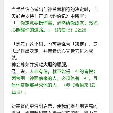
当凭着信心做出与神旨意相符的决定时，上
天必会支持！正如《约伯记》中所写：
「「你定意要做何事，必然给你成就；亮光
必照耀你的道路。」《约伯记》
22:28
「定意」这个词，也可翻译为「
决定
」，意
思是作出决定，并带着信心宣告它进入成
就。
神会尊荣并赏赐
大胆的顺服
。
经上说，
人非有信，就不能得 神的喜悦；
因为到 神面前来的人，必须信有 神，且
信他赏赐那寻求他的人。（参《希伯来书》
11:6
）。
对基督的更深刻启示，使我们提升到更高的