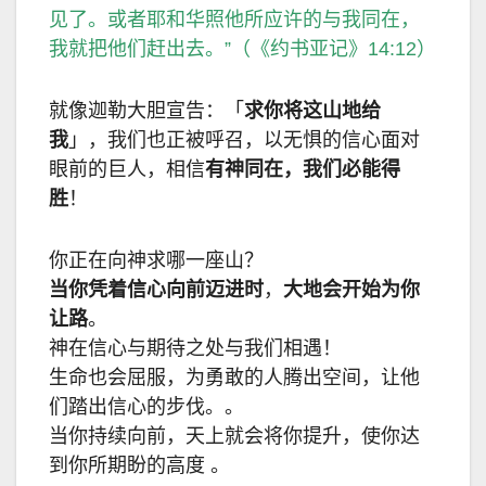
见了。或者耶和华照他所应许的与我同在，
我就把他们赶出去。
”
（《约书亚记》
14:12
）
就像迦勒大胆宣告：「
求你将这山地给
我
」，我们也正被呼召，以无惧的信心面对
眼前的巨人，相信
有神同在，我们必能得
胜
！
你正在向神求哪一座山？
当你凭着信心向前迈进时
，
大地会开始为你
让路
。
神在信心与期待之处与我们相遇！
生命也会屈服，为勇敢的人腾出空间，让他
们踏出信心的步伐。。
当你持续向前，天上就会将你提升，使你达
到你所期盼的高度 。