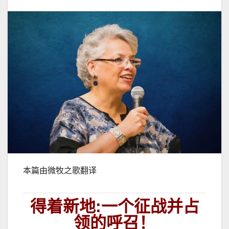
本篇由微牧之歌翻译
得着新地:
一个征战并占
领的呼召！