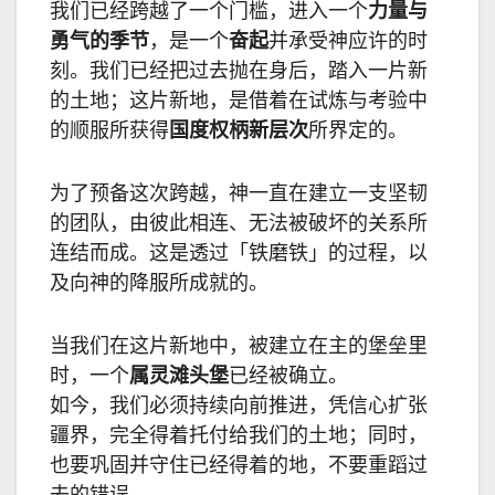
我们已经跨越了一个门槛，进入一个
力量与
勇气的季节
，是一个
奋起
并承受神应许的时
刻。我们已经把过去抛在身后，踏入一片新
的土地；这片新地，是借着在试炼与考验中
的顺服所获得
国度权柄新层次
所界定的。
为了预备这次跨越，神一直在建立一支坚韧
的团队，由彼此相连、无法被破坏的关系所
连结而成。这是透过「铁磨铁」的过程，以
及向神的降服所成就的。
当我们在这片新地中，被建立在主的堡垒里
时，一个
属灵滩头堡
已经被确立。
如今，我们必须持续向前推进，凭信心扩张
疆界，完全得着托付给我们的土地；同时，
也要巩固并守住已经得着的地，不要重蹈过