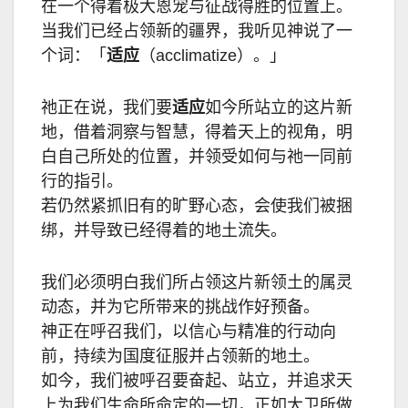
在一个得着极大恩宠与征战得胜的位置上。
当我们已经占领新的疆界，我听见神说了一
个词：「
适应
（
acclimatize
）。」
祂正在说，我们要
适应
如今所站立的这片新
地，借着洞察与智慧，得着天上的视角，明
白自己所处的位置，并领受如何与祂一同前
行的指引。
若仍然紧抓旧有的旷野心态，会使我们被捆
绑，并导致已经得着的地土流失。
我们必须明白我们所占领这片新领土的属灵
动态，并为它所带来的挑战作好预备。
神正在呼召我们，以信心与精准的行动向
前，持续为国度征服并占领新的地土。
如今，我们被呼召要奋起、站立，并追求天
上为我们生命所命定的一切，正如大卫所做