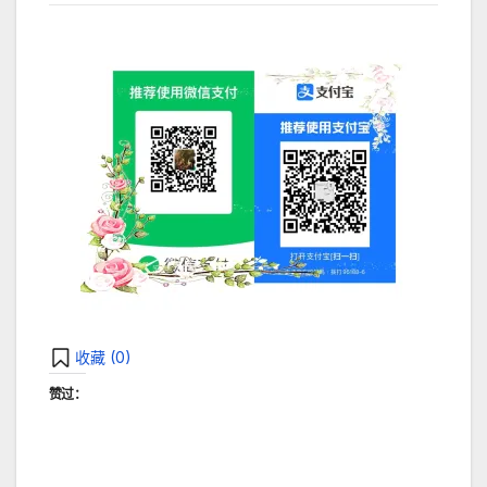
收藏 (
0
)
赞过：