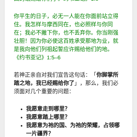
你平生的日子，必无一人能在你面前站立得
住。我怎样与摩西同在，也必照样与你同
在；我必不撇下你，也不丢弃你。你当刚强
壮胆！因为你必使这百姓承受那地为业，就
是我向他们列祖起誓应许赐给他们的地。
《约书亚记》
1:5–6
若神正亲自对我们宣告这句话：「
你脚掌所
踏之地，我已经赐给你了
」，那么，我们必
须面对几个重要的问题：
我愿意走到哪里？
我愿意踏上哪里？
我愿意为祂的国、为祂的荣耀，占领哪
一片疆界？