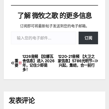
了解 微牧之歌 的更多信息
订阅即可将最新帖子发送到您的电子邮箱。
输入您的电子邮件…
订阅
1226音频 【拉娜瓦
1220-21音频 【大卫之
文
重
舍信息】进入 2026
家信息】5786光明节~
要
年，记住少即是
兴起，集结，合一前行
章
多！
导
航
发表评论