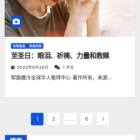
先知信息
其他先知
至圣日：眼泪、祈祷、力量和救赎
2022年9月26日
1 评论
耶路撒冷全球华人敬拜中心 著作所有，来源…
文
1
2
……
6
章