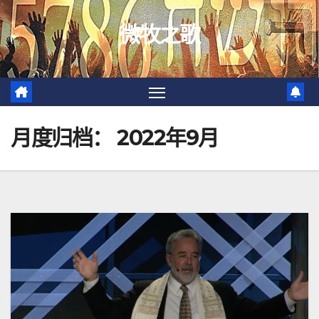
跳
微牧之歌
至
内
容
月度归档：
2022年9月