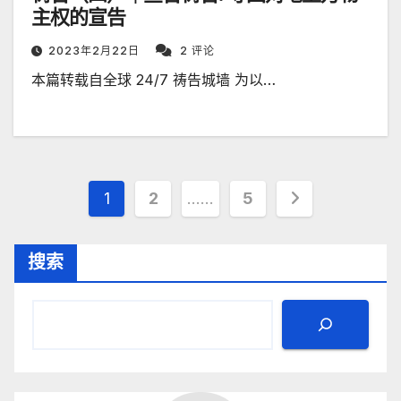
主权的宣告
2023年2月22日
2 评论
本篇转载自全球 24/7 祷告城墙 为以…
文
1
2
……
5
章
搜索
分
页