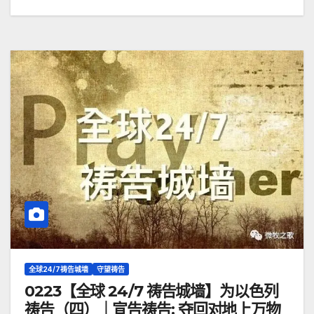
全球24/7祷告城墙
守望祷告
0223【全球 24/7 祷告城墙】为以色列
祷告（四）｜宣告祷告: 夺回对地上万物