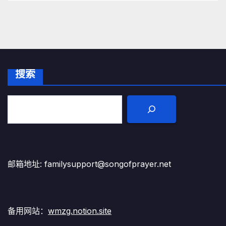
搜索
邮箱地址: familysupport@songofprayer.net
备用网站：
wmzg.notion.site