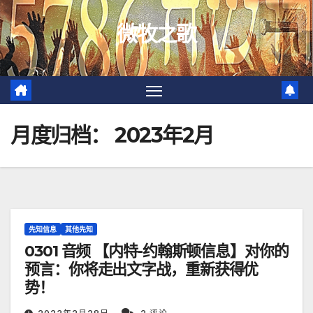
跳
微牧之歌
至
内
容
月度归档：
2023年2月
先知信息
其他先知
0301 音频 【内特-约翰斯顿信息】对你的
预言：你将走出文字战，重新获得优
势！