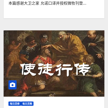
本篇感谢大卫之家 允诺口译并授权微牧刊登…
每日灵修
每日灵粮