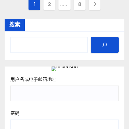
文
1
2
……
8
章
搜索
分
页
用户名或电子邮箱地址
密码