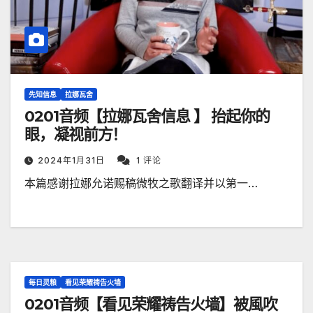
先知信息
拉娜瓦舍
0201音频【拉娜瓦舍信息 】 抬起你的
眼，凝视前方！
2024年1月31日
1 评论
本篇感谢拉娜允诺赐稿微牧之歌翻译并以第一…
每日灵粮
看见荣耀祷告火墙
0201音频【看见荣耀祷告火墙】被風吹