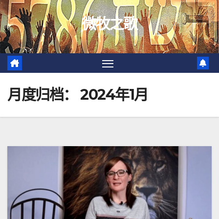
跳
微牧之歌
至
内
容
月度归档：
2024年1月