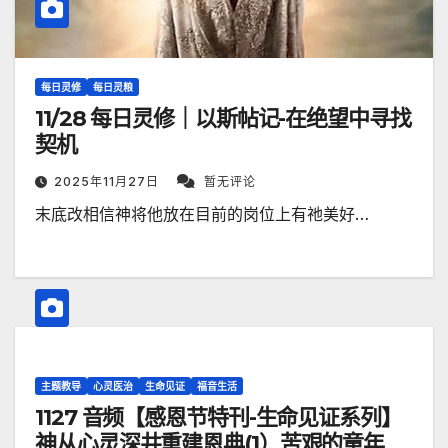
每日灵修
每日灵粮
11/28 每日灵修｜以斯帖记-在绝望中寻找
契机
2025年11月27日
暂无评论
末底改相信神将他放在目前的岗位上有祂美好…
主题教导
心灵医治
生命见证
福音生活
1127 音频【感恩节特刊-生命见证系列】
神从心灵深井重建恩典(1）苦艰的童年