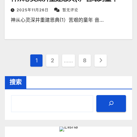
2025年11月26日
暂无评论
神从心灵深井重建恩典(1）苦艰的童年 音…
文
1
2
……
8
章
搜索
分
页