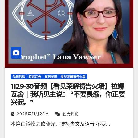
先知信息
拉娜瓦舍
每日灵粮
看见荣耀祷告火墙
1129-30音频【看见荣耀祷告火墙】拉娜
瓦舍｜我听见主说： “不要畏缩，你正要
兴起。”
2025年11月28日
暂无评论
本篇由微牧之歌翻译、撰祷告文及语音 不要…