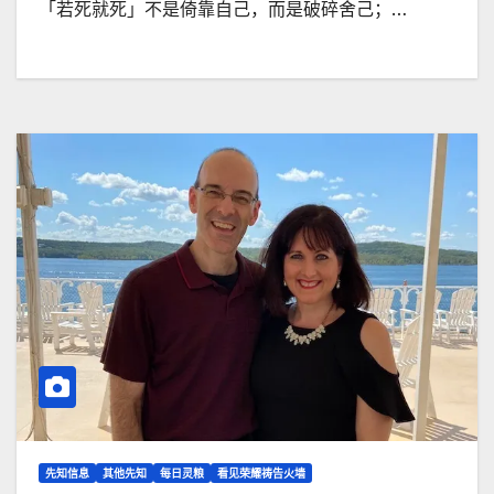
「若死就死」不是倚靠自己，而是破碎舍己；…
先知信息
其他先知
每日灵粮
看见荣耀祷告火墙