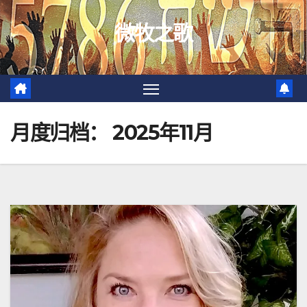
跳
微牧之歌
至
内
容
月度归档：
2025年11月