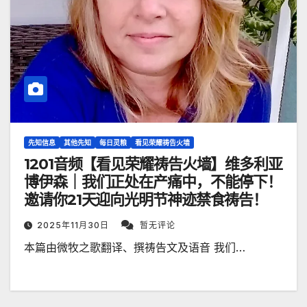
先知信息
其他先知
每日灵粮
看见荣耀祷告火墙
1201音频【看见荣耀祷告火墙】维多利亚
博伊森｜我们正处在产痛中，不能停下！
邀请你21天迎向光明节神迹禁食祷告！
2025年11月30日
暂无评论
本篇由微牧之歌翻译、撰祷告文及语音 我们…