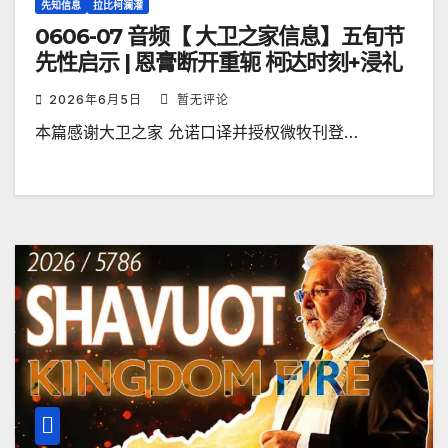
先知信息
拉比柯澜濯
0606-07 音频【 大卫之家信息】五旬节
先性启示 | 恩膏断开重轭 柯达时刻+浸礼
2026年6月5日
暂无评论
本篇感谢大卫之家 允诺口译并授权微牧刊登…