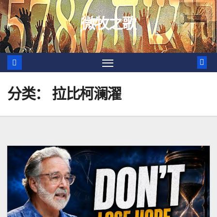
跳
微牧之歌
至
内
容
分类：
拉比柯澜濯