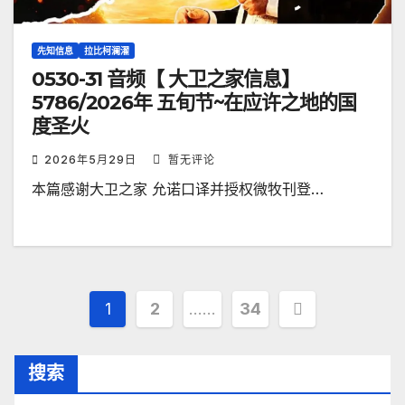
先知信息
拉比柯澜濯
0530-31 音频【 大卫之家信息】
5786/2026年 五旬节~在应许之地的国
度圣火
2026年5月29日
暂无评论
本篇感谢大卫之家 允诺口译并授权微牧刊登…
文
1
2
……
34
章
搜索
分